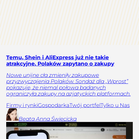
Temu, Shein i AliExpress już nie takie
atrakcyjne. Polaków zapytano o zakupy
Nowe unijne cła zmieniły zakupowe
przyzwyczajenia Polaków. Sondaż dla „Wprost”
pokazuje, że niemal połowa badanych
ograniczyła zakupy na azjatyckich platformach.
Firmy i rynki
Gospodarka
Twój portfel
Tylko u Nas
Beata Anna
Święcicka