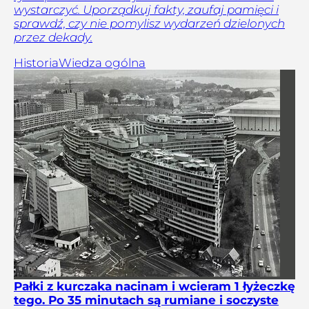
wystarczyć. Uporządkuj fakty, zaufaj pamięci i
sprawdź, czy nie pomylisz wydarzeń dzielonych
przez dekady.
Historia
Wiedza ogólna
Pałki z kurczaka nacinam i wcieram 1 łyżeczkę
tego. Po 35 minutach są rumiane i soczyste