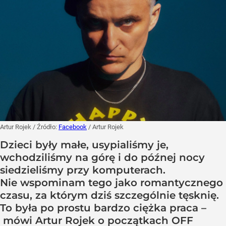
Artur Rojek
/ Źródło:
Facebook
/
Artur Rojek
Dzieci były małe, usypialiśmy je,
wchodziliśmy na górę i do późnej nocy
siedzieliśmy przy komputerach.
Nie wspominam tego jako romantycznego
czasu, za którym dziś szczególnie tęsknię.
To była po prostu bardzo ciężka praca –
mówi Artur Rojek o początkach OFF