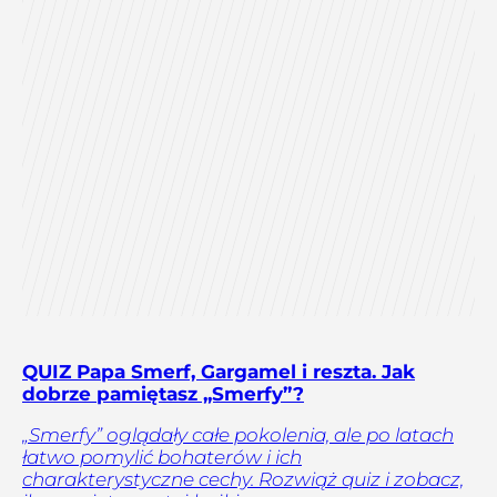
QUIZ Papa Smerf, Gargamel i reszta. Jak
dobrze pamiętasz „Smerfy”?
„Smerfy” oglądały całe pokolenia, ale po latach
łatwo pomylić bohaterów i ich
charakterystyczne cechy. Rozwiąż quiz i zobacz,