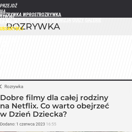
PRZEJDŹ
NA
ROZRYWKA WPROST
STRONĘ
FILMY
SERIALE
GWIAZDY
TELEWIZJA
QUIZY
GALERIE
GŁÓWNĄ
ROZRYWKA
WPROST.PL
UBSKRYBUJ
ZALOGUJ
MENU
Rozrywka
Dobre filmy dla całej rodziny
na Netflix. Co warto obejrzeć
w Dzień Dziecka?
Dodano:
1
czerwca
2023
16:55