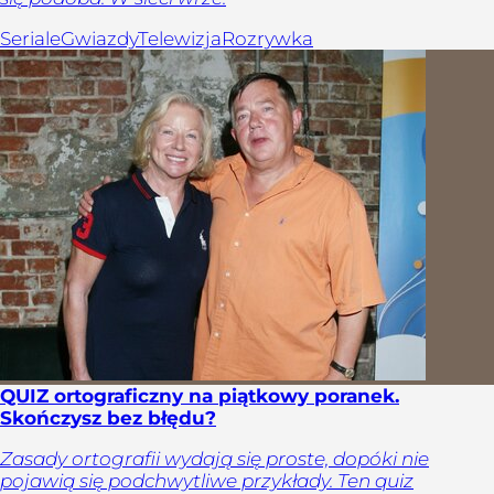
Seriale
Gwiazdy
Telewizja
Rozrywka
QUIZ ortograficzny na piątkowy poranek.
Skończysz bez błędu?
Zasady ortografii wydają się proste, dopóki nie
pojawią się podchwytliwe przykłady. Ten quiz