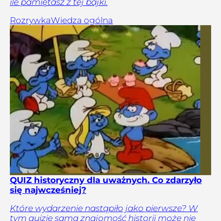
ile pamiętasz z tej bajki.
Rozrywka
Wiedza ogólna
QUIZ historyczny dla uważnych. Co zdarzyło
się najwcześniej?
Które wydarzenie nastąpiło jako pierwsze? W
tym quizie sama znajomość historii może nie