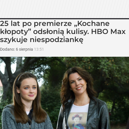
25 lat po premierze „Kochane
kłopoty” odsłonią kulisy. HBO Max
szykuje niespodziankę
Dodano:
6
sierpnia
13:51