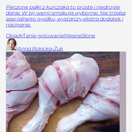
Pieczone pałki z kurczaka to proste i niedrogie
danie. W tej wersji smakują wybornie. Nie trzeba
specjalnego wysiłku, wystarczy ekstra dodatek i
nacinanie.
Obiady
Tanie gotowanie
Mięsne
Słone
Anna
Rokicka-Żuk