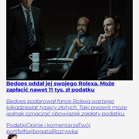
Bedoes oddał jej swojego Rolexa. Może
zapłacić nawet 11 tys. zł podatku
Bedoes podarował fance Rolexa wartego
kilkadziesiąt tysięcy złotych. Taki prezent może
jednak oznaczać obowiązek zapłaty podatku.
Podatki
Opinie i komentarze
Twój
portfel
Najbogatsi
Rozrywka