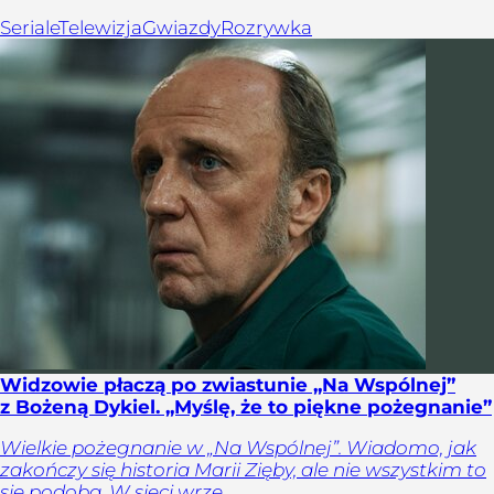
Seriale
Telewizja
Gwiazdy
Rozrywka
Widzowie płaczą po zwiastunie „Na Wspólnej”
z Bożeną Dykiel. „Myślę, że to piękne pożegnanie”
Wielkie pożegnanie w „Na Wspólnej”. Wiadomo, jak
zakończy się historia Marii Zięby, ale nie wszystkim to
się podoba. W sieci wrze.