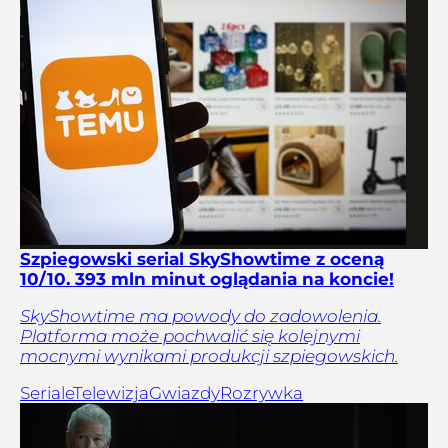
Szpiegowski serial SkyShowtime z oceną
10/10. 393 mln minut oglądania na koncie!
SkyShowtime ma powody do zadowolenia.
Platforma może pochwalić się kolejnymi
mocnymi wynikami produkcji szpiegowskich.
Seriale
Telewizja
Gwiazdy
Rozrywka