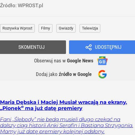
Źródło:
WPROST.pl
Rozrywka Wprost
Filmy
Gwiazdy
Telewizja
SKOMENTUJ
UDOSTĘPNIJ
Obserwuj nas
w
Google News
Dodaj jako
źródło w Google
Maria Dębska i Maciej Musiał wracają na ekrany.
„Pionek” ma już datę premiery
Fani „Ślebody” nie będą musieli długo czekać na
dalszy ciąg historii Anki Serafin i Bastiana Strzygonia.
Mamy już datę premiery kolejnej odsłony.