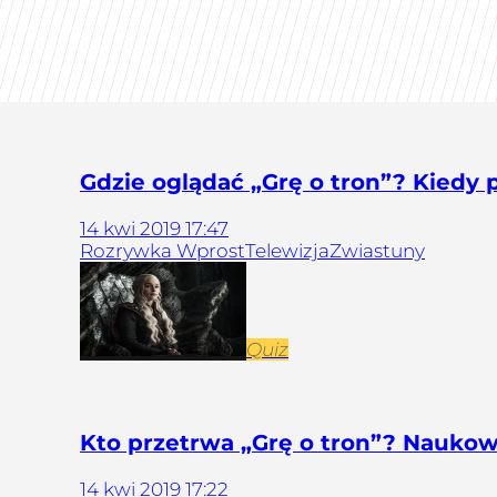
Gdzie oglądać „Grę o tron”? Kiedy 
14
kwi
2019
17:47
Rozrywka Wprost
Telewizja
Zwiastuny
Quiz
Kto przetrwa „Grę o tron”? Naukow
14
kwi
2019
17:22