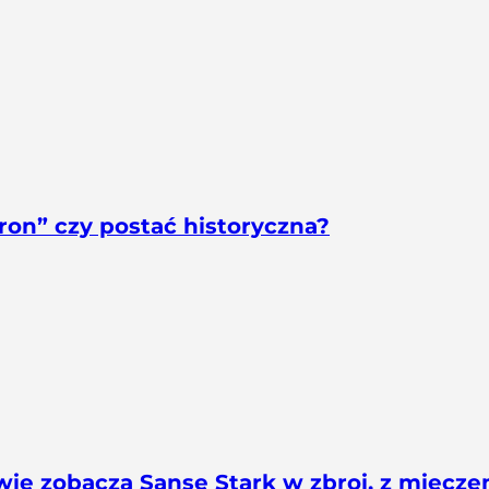
tron” czy postać historyczna?
wie zobaczą Sansę Stark w zbroi, z miecz