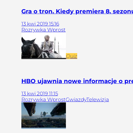
Gra o tron. Kiedy premiera 8. sezo
13
kwi
2019
15:16
Rozrywka Wprost
Quiz
HBO ujawnia nowe informacje o pre
13
kwi
2019
11:15
Rozrywka Wprost
Gwiazdy
Telewizja