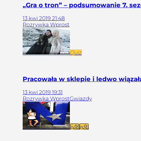
„Gra o tron” – podsumowanie 7. sez
13
kwi
2019
21:48
Rozrywka Wprost
Quiz
Pracowała w sklepie i ledwo wiązała
13
kwi
2019
19:31
Rozrywka Wprost
Gwiazdy
Galeria