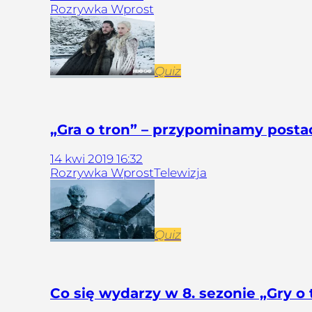
Rozrywka Wprost
Quiz
„Gra o tron” – przypominamy postaci
14
kwi
2019
16:32
Rozrywka Wprost
Telewizja
Quiz
Co się wydarzy w 8. sezonie „Gry o t