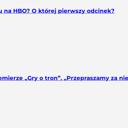
nu na HBO? O której pierwszy odcinek?
mierze „Gry o tron”. „Przepraszamy za n