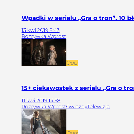
Wpadki w serialu „Gra o tron”. 10 
13
kwi
2019
8:43
Rozrywka Wprost
Quiz
15+ ciekawostek z serialu „Gra o tr
11
kwi
2019
14:58
Rozrywka Wprost
Gwiazdy
Telewizja
Quiz