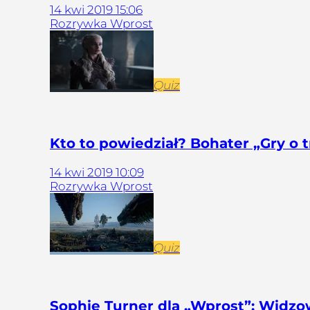
14
kwi
2019
15:06
Rozrywka Wprost
Quiz
Kto to powiedział? Bohater „Gry o 
14
kwi
2019
10:09
Rozrywka Wprost
Quiz
Sophie Turner dla „Wprost”: Widzo