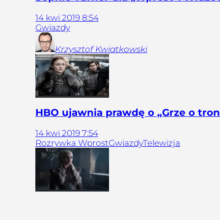
14
kwi
2019
8:54
Gwiazdy
Krzysztof
Kwiatkowski
HBO ujawnia prawdę o „Grze o tron”
14
kwi
2019
7:54
Rozrywka Wprost
Gwiazdy
Telewizja