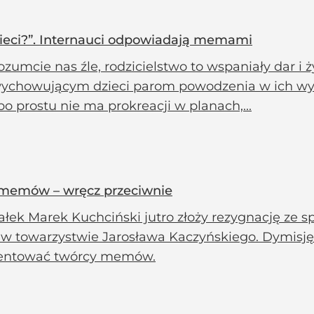
dzieci?”. Internauci odpowiadają memami
ozumcie nas źle, rodzicielstwo to wspaniały dar i
wychowującym dzieci parom powodzenia w ich wysi
po prostu nie ma prokreacji w planach,...
 memów – wręcz przeciwnie
łek Marek Kuchciński jutro złoży rezygnację ze s
 w towarzystwie Jarosława Kaczyńskiego. Dymisję 
ntować twórcy memów.