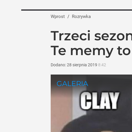
Wprost
/
Rozrywka
Trzeci sezo
Te memy to 
Dodano:
28
sierpnia
2019
8:42