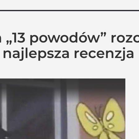
n „13 powodów” roz
najlepsza recenzja