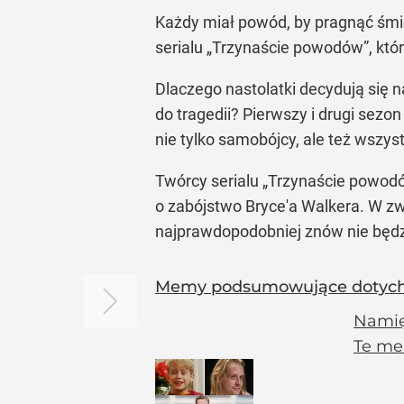
Każdy miał powód, by pragnąć śmie
serialu „Trzynaście powodów”, któr
Dlaczego nastolatki decydują się na
do tragedii? Pierwszy i drugi sez
nie tylko samobójcy, ale też wszys
Twórcy serialu
„Trzynaście powod
o zabójstwo Bryce'a Walkera. W zwi
najprawdopodobniej znów nie będz
Memy podsumowujące dotychc
Namięt
Te me