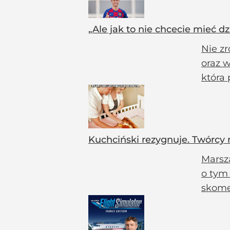
„Ale jak to nie chcecie mieć 
Nie zr
oraz 
która 
Kuchciński rezygnuje. Twórcy
Marsza
o tym
skome