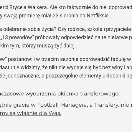
rci Bryce’a Walkera. Ale kto faktycznie do niej doprow
y swoją premierę miał 23 sierpnia na Netfliksie.
 odebranie sobie życia? Czy rodzice, szkoła i przyjaciele
on „13 powodów” próbowały odpowiedzieć na te niełatwe 
tkim tym, którzy muszą żyć dalej.
ów”
postanowili w trzecim sezonie poprowadzić fabułę w
astunie widzimy, że nikt nie wydaje się być bez winy i 
ie jednoznaczne, a poszczególne elementy układanki bę
zasowe wydarzenia okienka transferowego
nie gracie w Football Managera, a Transfery.info
my są właśnie dla Was.