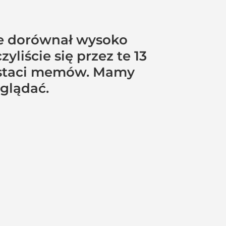
ie dorównał wysoko
iście się przez te 13
ostaci memów. Mamy
oglądać.