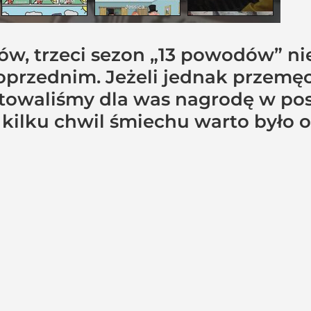
ów, trzeci sezon „13 powodów” n
zednim. Jeżeli jednak przemęczyl
otowaliśmy dla was nagrodę w p
h kilku chwil śmiechu warto było 