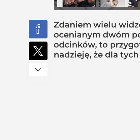
Zdaniem wielu widz
ocenianym dwóm popr
odcinków, to przyg
nadzieję, że dla tyc