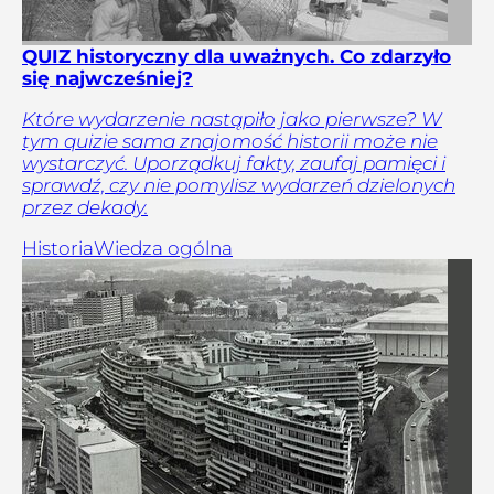
QUIZ historyczny dla uważnych. Co zdarzyło
się najwcześniej?
Które wydarzenie nastąpiło jako pierwsze? W
tym quizie sama znajomość historii może nie
wystarczyć. Uporządkuj fakty, zaufaj pamięci i
sprawdź, czy nie pomylisz wydarzeń dzielonych
przez dekady.
Historia
Wiedza ogólna