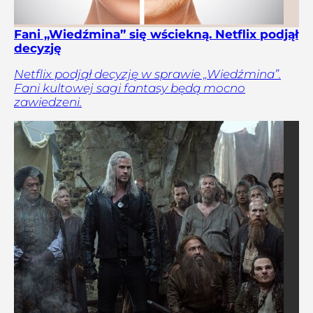
Fani „Wiedźmina” się wściekną. Netflix podjął
decyzję
Netflix podjął decyzję w sprawie „Wiedźmina”.
Fani kultowej sagi fantasy będą mocno
zawiedzeni.