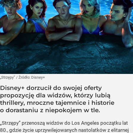
„Strzępy”
/ Źródło:
Disney+
Disney+ dorzucił do swojej oferty
propozycję dla widzów, którzy lubią
thrillery, mroczne tajemnice i historie
o dorastaniu z niepokojem w tle.
„Strzępy” przenoszą widzów do Los Angeles początku lat
80., gdzie życie uprzywilejowanych nastolatków z elitarnej