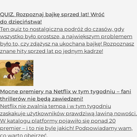
QUIZ. Rozpoznaj bajkę sprzed lat! Wróć
do dzieciństwa!
Ten quiz to nostalgiczna podróż do czasów, gdy
wszystko było prostsze, a największym problemem
było to, czy zdążysz na ukochaną bajkę! Rozpoznasz
znane hity sprzed lat po jednym kadrze!
Mocne premiery na Netflix w tym tygodniu – fani
thrillerów nie będą zawiedzeni!
Netflix nie zwalnia tempa i w tym tygodniu
zaskakuje użytkowników prawdziwą lawiną nowości.
W katalogu platformy pojawiło się ponad 20
premier – i to nie byle jakich! Podpowiadamy wam,
co warto obejrzeć.