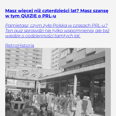
Masz więcej niż czterdzieści lat? Masz szansę
w tym QUIZIE o PRL-u
Pamiętasz, czym żyła Polska w czasach PRL-u?
Ten quiz sprawdzi nie tylko wspomnienia, ale też
wiedzę o codzienności tamtych lat.
Retro
Historia