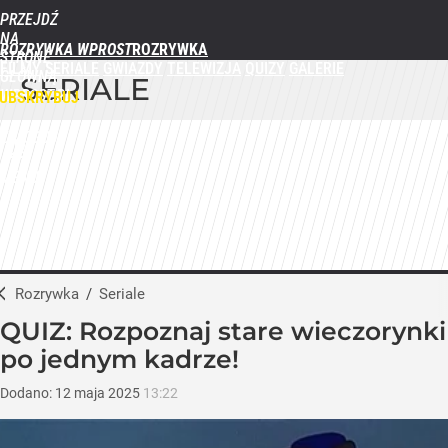
PRZEJDŹ
NA
ROZRYWKA WPROST
STRONĘ
FILMY
SERIALE
GWIAZDY
TELEWIZJA
QUIZY
GALERIE
GŁÓWNĄ
SERIALE
WPROST.PL
UBSKRYBUJ
ZALOGUJ
MENU
Rozrywka
/
Seriale
QUIZ: Rozpoznaj stare wieczorynki
po jednym kadrze!
Dodano:
12
maja
2025
13:22