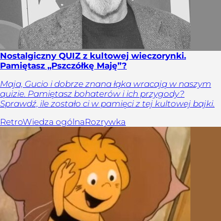
Nostalgiczny QUIZ z kultowej wieczorynki.
Pamiętasz „Pszczółkę Maję”?
Maja, Gucio i dobrze znana łąka wracają w naszym
quizie. Pamiętasz bohaterów i ich przygody?
Sprawdź, ile zostało ci w pamięci z tej kultowej bajki.
Retro
Wiedza ogólna
Rozrywka