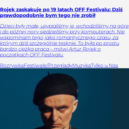
Rojek zaskakuje po 19 latach OFF Festivalu: Dziś
prawdopodobnie bym tego nie zrobił
Dzieci były małe, usypialiśmy je, wchodziliśmy na górę
i do późnej nocy siedzieliśmy przy komputerach. Nie
wspominam tego jako romantycznego czasu, za
którym dziś szczególnie tęsknię. To była po prostu
bardzo ciężka praca – mówi Artur Rojek o
początkach OFF Festivalu.
Rozrywka
Festiwale/Przeglądy
Muzyka
Tylko u Nas