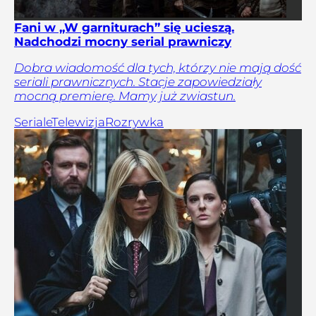
Fani w „W garniturach” się ucieszą.
Nadchodzi mocny serial prawniczy
Dobra wiadomość dla tych, którzy nie mają dość
seriali prawnicznych. Stacje zapowiedziały
mocną premierę. Mamy już zwiastun.
Seriale
Telewizja
Rozrywka