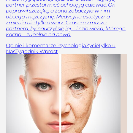
partner przestał mieć ochotę ją całować. On
poprawił szczękę, a żona zobaczyła w nim
obcego mężczyznę. Medycyna estetyczna
zmienia nie tylko twarz. Czasem zmusza
partnera, by nauczył się jej – i człowieka, którego
kocha – zupełnie od nowa.
Opinie i komentarze
Psychologia
Życie
Tylko u
Nas
Tygodnik Wprost