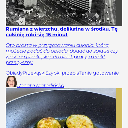
Rumiana z wierzchu, delikatna w środku. Tę
cukinię robi się 15 minut
Oto prosta w przygotowaniu cukinia, którą
możecie podać do obiadu, dodać do sałatki czy
zjeść na przekąskę. 15 minut pracy, a efekt
przepyszny.
Obiady
Przekąski
Szybki przepis
Tanie gotowanie
Renata
Materlińska