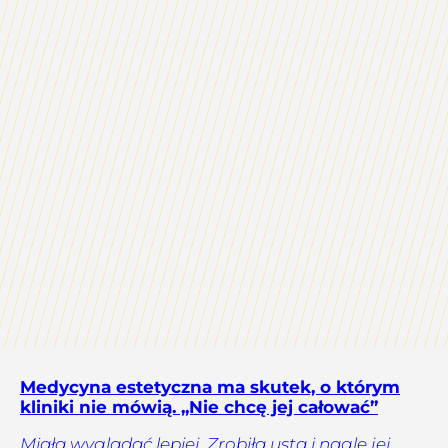
Medycyna estetyczna ma skutek, o którym
kliniki nie mówią. „Nie chcę jej całować”
Miała wyglądać lepiej. Zrobiła usta i nagle jej