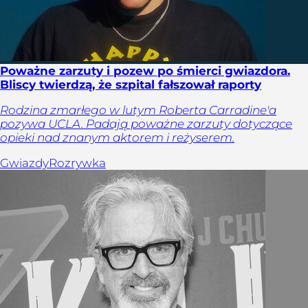
Poważne zarzuty i pozew po śmierci gwiazdora.
Bliscy twierdzą, że szpital fałszował raporty
Rodzina zmarłego w lutym Roberta Carradine'a
pozywa UCLA. Padają poważne zarzuty dotyczące
opieki nad znanym aktorem i reżyserem.
Gwiazdy
Rozrywka