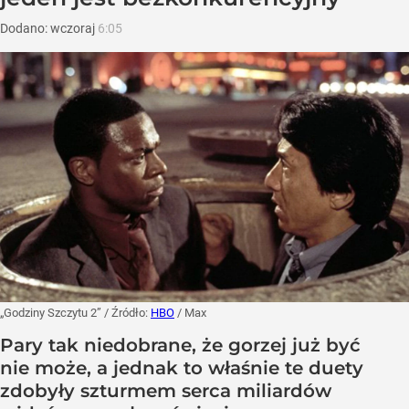
Dodano:
wczoraj
6:05
„Godziny Szczytu 2”
/ Źródło:
HBO
/
Max
Pary tak niedobrane, że gorzej już być
nie może, a jednak to właśnie te duety
zdobyły szturmem serca miliardów