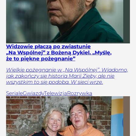
Widzowie płaczą po zwiastunie
„Na Wspólnej” z Bożeną Dykiel. „Myślę,
że to piękne pożegnanie”
Wielkie pożegnanie w „Na Wspólnej”. Wiadomo,
jak zakończy się historia Marii Zięby, ale nie
wszystkim to się podoba. W sieci wrze.
Seriale
Gwiazdy
Telewizja
Rozrywka