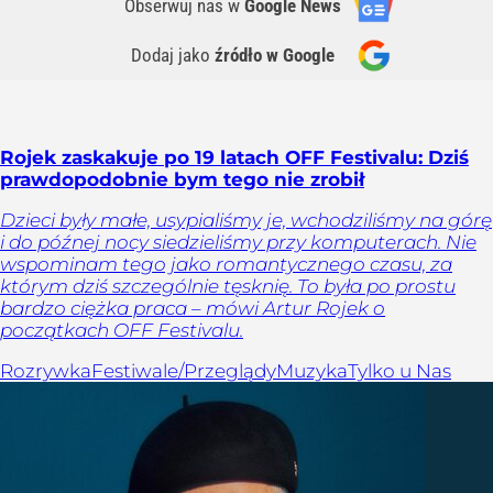
Obserwuj nas
w
Google News
Dodaj jako
źródło w Google
Rojek zaskakuje po 19 latach OFF Festivalu: Dziś
prawdopodobnie bym tego nie zrobił
Dzieci były małe, usypialiśmy je, wchodziliśmy na górę
i do późnej nocy siedzieliśmy przy komputerach. Nie
wspominam tego jako romantycznego czasu, za
którym dziś szczególnie tęsknię. To była po prostu
bardzo ciężka praca – mówi Artur Rojek o
początkach OFF Festivalu.
Rozrywka
Festiwale/Przeglądy
Muzyka
Tylko u Nas