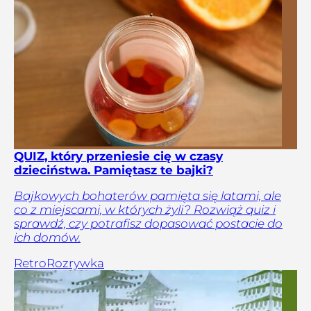
QUIZ, który przeniesie cię w czasy
dzieciństwa. Pamiętasz te bajki?
Bajkowych bohaterów pamięta się latami, ale
co z miejscami, w których żyli? Rozwiąż quiz i
sprawdź, czy potrafisz dopasować postacie do
ich domów.
Retro
Rozrywka