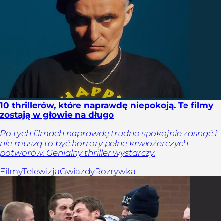
10 thrillerów, które naprawdę niepokoją. Te filmy
zostają w głowie na długo
Po tych filmach naprawdę trudno spokojnie zasnąć i
nie muszą to być horrory pełne krwiożerczych
potworów. Genialny thriller wystarczy.
Filmy
Telewizja
Gwiazdy
Rozrywka