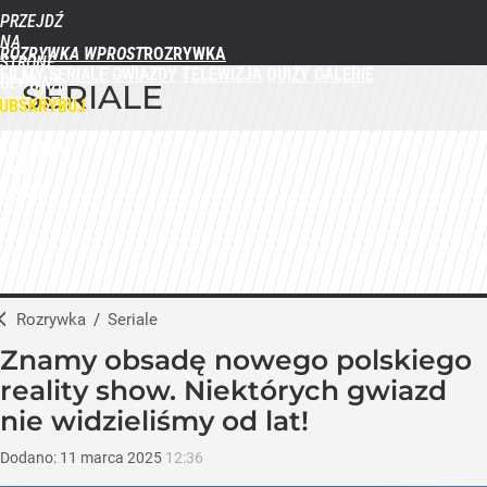
PRZEJDŹ
NA
ROZRYWKA WPROST
STRONĘ
FILMY
SERIALE
GWIAZDY
TELEWIZJA
QUIZY
GALERIE
GŁÓWNĄ
SERIALE
WPROST.PL
UBSKRYBUJ
ZALOGUJ
MENU
Rozrywka
/
Seriale
Znamy obsadę nowego polskiego
reality show. Niektórych gwiazd
nie widzieliśmy od lat!
Dodano:
11
marca
2025
12:36