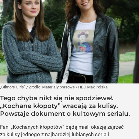
„Gilmore Girls”
/ Źródło:
Materiały prasowe
/
HBO Max Polska
Tego chyba nikt się nie spodziewał.
„Kochane kłopoty” wracają za kulisy.
Powstaje dokument o kultowym serialu.
Fani „Kochanych kłopotów” będą mieli okazję zajrzeć
za kulisy jednego z najbardziej lubianych seriali