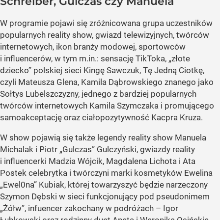
Schreiber, Gulczas czy Manuela
W programie pojawi się zróżnicowana grupa uczestników
popularnych reality show, gwiazd telewizyjnych, twórców
internetowych, ikon branży modowej, sportowców
i influencerów, w tym m.in.: sensację TikToka, „złote
dziecko” polskiej sieci Kingę Sawczuk, Tę Jedną Ciotkę,
czyli Mateusza Glena, Kamila Dąbrowskiego znanego jako
Sołtys Lubelszczyzny, jednego z bardziej popularnych
twórców internetowych Kamila Szymczaka i promującego
samoakceptację oraz ciałopozytywność Kacpra Kruza.
W show pojawią się także legendy reality show Manuela
Michalak i Piotr „Gulczas” Gulczyński, gwiazdy reality
i influencerki Madzia Wójcik, Magdalena Lichota i Ata
Postek celebrytka i twórczyni marki kosmetyków Ewelina
„Ewel0na” Kubiak, której towarzyszyć będzie narzeczony
Szymon Dębski w sieci funkcjonujący pod pseudonimem
„Żółw”, infuencer zakochany w podróżach – Igor
Łubkowski oraz rodzinny duet Aneta i Weronika Osińskie,