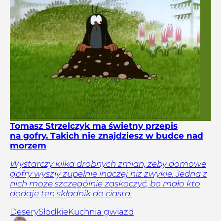
Tomasz Strzelczyk ma świetny przepis
na gofry. Takich nie znajdziesz w budce nad
morzem
Wystarczy kilka drobnych zmian, żeby domowe
gofry wyszły zupełnie inaczej niż zwykle. Jedna z
nich może szczególnie zaskoczyć, bo mało kto
dodaje ten składnik do ciasta.
Desery
Słodkie
Kuchnia gwiazd