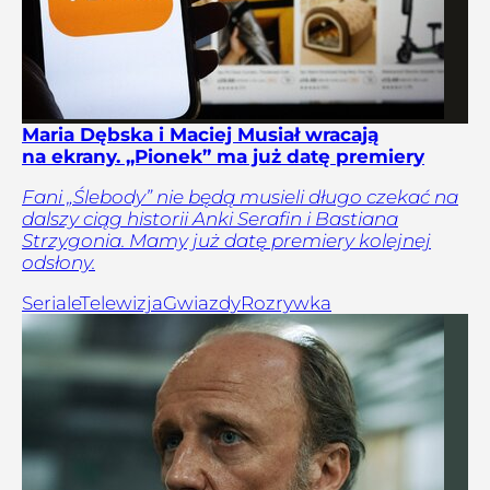
Maria Dębska i Maciej Musiał wracają
na ekrany. „Pionek” ma już datę premiery
Fani „Ślebody” nie będą musieli długo czekać na
dalszy ciąg historii Anki Serafin i Bastiana
Strzygonia. Mamy już datę premiery kolejnej
odsłony.
Seriale
Telewizja
Gwiazdy
Rozrywka