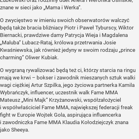
znane w sieci jako „Mama i Werka”.
O zwycięstwo w imieniu swoich obserwatorów walczyć
będą także bracia bliźniacy Piotr i Paweł Tyburscy, Wiktor
Biernacki, prawdziwe damy Patrycja Wieja i Magdalena
„Maluba” Lubacz-Rataj, królowa przetrwania Josie
Kwaśniewska, jak również jedyny w swoim rodzaju „prince
charming” Oliwer Kubiak.
O wygraną rywalizować będą też ci, którzy starcia na ringu
mają we krwi – bokser i zawodnik mieszanych sztuk walki
wagi ciężkiej Artur Szpilka, jego życiowa partnerka Kamila
Wybrańczyk, influencer, uczestnik walk Fame MMA
Mateusz „Mini Majk” Krzyżanowski, współzałożyciel
i współwłaściciel Fame MMA, największej federacji freak
fight w Europie Wojtek Gola, aspirująca influencerka
i zawodniczka Fame MMA Klaudia Kołodziejczyk znana
jako Sheeya.