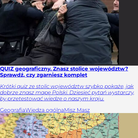
QUIZ geograficzny. Znasz stolice województw?
Sprawdź, czy zgarniesz komplet
Krótki quiz ze stolic województw szybko pokaże, jak
dobrze znasz mapę Polski. Dziesięć pytań wystarczy,
by przetestować wiedzę o naszym kraju.
Geografia
Wiedza ogólna
Misz Masz