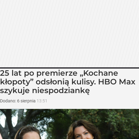
25 lat po premierze „Kochane
kłopoty” odsłonią kulisy. HBO Max
szykuje niespodziankę
Dodano:
6
sierpnia
13:51