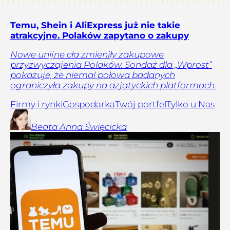
Temu, Shein i AliExpress już nie takie
atrakcyjne. Polaków zapytano o zakupy
Nowe unijne cła zmieniły zakupowe
przyzwyczajenia Polaków. Sondaż dla „Wprost”
pokazuje, że niemal połowa badanych
ograniczyła zakupy na azjatyckich platformach.
Firmy i rynki
Gospodarka
Twój portfel
Tylko u Nas
Beata Anna
Święcicka