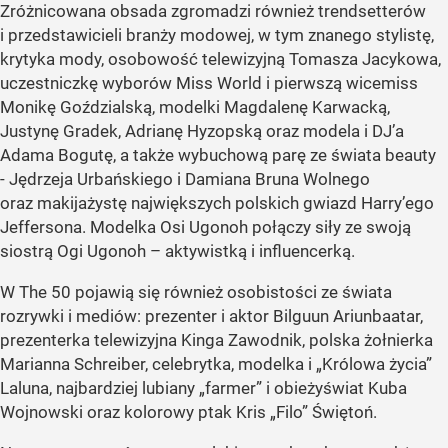
Zróżnicowana obsada zgromadzi również trendsetterów
i przedstawicieli branży modowej, w tym znanego stylistę,
krytyka mody, osobowość telewizyjną Tomasza Jacykowa,
uczestniczkę wyborów Miss World i pierwszą wicemiss
Monikę Goździalską, modelki Magdalenę Karwacką,
Justynę Gradek, Adrianę Hyzopską oraz modela i DJ’a
Adama Bogutę, a także wybuchową parę ze świata beauty
- Jędrzeja Urbańskiego i Damiana Bruna Wolnego
oraz makijażystę największych polskich gwiazd Harry’ego
Jeffersona. Modelka Osi Ugonoh połączy siły ze swoją
siostrą Ogi Ugonoh – aktywistką i influencerką.
W The 50 pojawią się również osobistości ze świata
rozrywki i mediów: prezenter i aktor Bilguun Ariunbaatar,
prezenterka telewizyjna Kinga Zawodnik, polska żołnierka
Marianna Schreiber, celebrytka, modelka i „Królowa życia”
Laluna, najbardziej lubiany „farmer” i obieżyświat Kuba
Wojnowski oraz kolorowy ptak Kris „Filo” Świętoń.