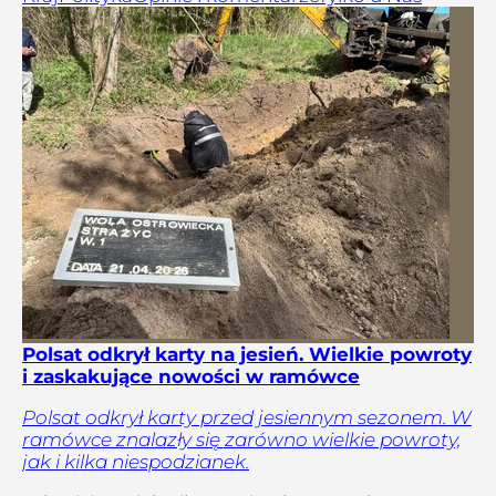
Polsat odkrył karty na jesień. Wielkie powroty
i zaskakujące nowości w ramówce
Polsat odkrył karty przed jesiennym sezonem. W
ramówce znalazły się zarówno wielkie powroty,
jak i kilka niespodzianek.