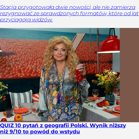
Stacja przygotowała dwie nowości, ale nie zamierza
rezygnować ze sprawdzonych formatów, które od lat
przyciągają widzów.
QUIZ 10 pytań z geografii Polski. Wynik niższy
niż 9/10 to powód do wstydu