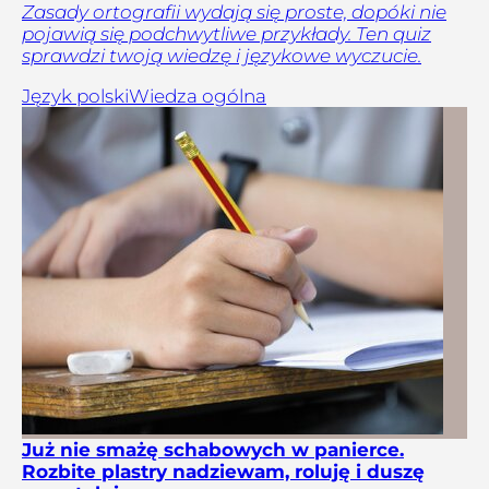
Zasady ortografii wydają się proste, dopóki nie
pojawią się podchwytliwe przykłady. Ten quiz
sprawdzi twoją wiedzę i językowe wyczucie.
Język polski
Wiedza ogólna
Już nie smażę schabowych w panierce.
Rozbite plastry nadziewam, roluję i duszę