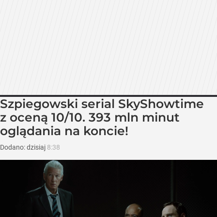
Szpiegowski serial SkyShowtime
z oceną 10/10. 393 mln minut
oglądania na koncie!
Dodano:
dzisiaj
8:38