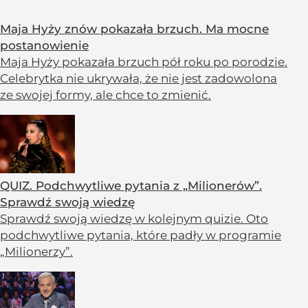
Maja Hyży znów pokazała brzuch. Ma mocne
postanowienie
Maja Hyży pokazała brzuch pół roku po porodzie.
Celebrytka nie ukrywała, że nie jest zadowolona
ze swojej formy, ale chce to zmienić.
QUIZ. Podchwytliwe pytania z „Milionerów”.
Sprawdź swoją wiedzę
Sprawdź swoją wiedzę w kolejnym quizie. Oto
podchwytliwe pytania, które padły w programie
„Milionerzy”.