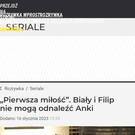
PRZEJDŹ
NA
ROZRYWKA WPROST
STRONĘ
FILMY
SERIALE
GWIAZDY
TELEWIZJA
QUIZY
GALERIE
GŁÓWNĄ
SERIALE
WPROST.PL
UBSKRYBUJ
ZALOGUJ
MENU
Rozrywka
/
Seriale
„Pierwsza miłość”. Biały i Filip
nie mogą odnaleźć Anki
Dodano:
16
stycznia
2023
15:35