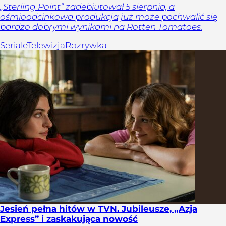
„Sterling Point” zadebiutował 5 sierpnia, a
ośmioodcinkowa produkcja już może pochwalić się
bardzo dobrymi wynikami na Rotten Tomatoes.
Seriale
Telewizja
Rozrywka
Jesień pełna hitów w TVN. Jubileusze, „Azja
Express” i zaskakująca nowość