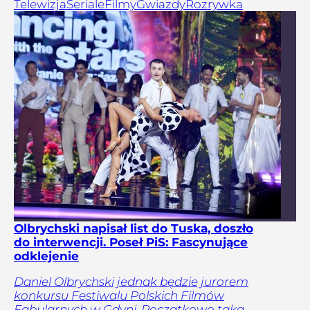
Telewizja
Seriale
Filmy
Gwiazdy
Rozrywka
Olbrychski napisał list do Tuska, doszło
do interwencji. Poseł PiS: Fascynujące
odklejenie
Daniel Olbrychski jednak będzie jurorem
konkursu Festiwalu Polskich Filmów
Fabularnych w Gdyni. Początkowo taką