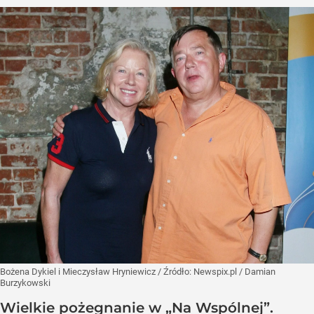
Bożena Dykiel i Mieczysław Hryniewicz
/ Źródło:
Newspix.pl
/
Damian
Burzykowski
Wielkie pożegnanie w „Na Wspólnej”.