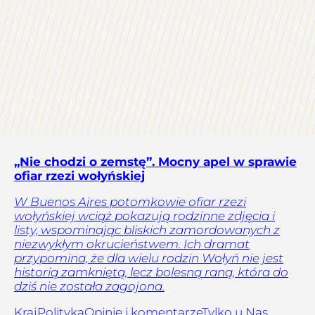
„Nie chodzi o zemstę”. Mocny apel w sprawie
ofiar rzezi wołyńskiej
W Buenos Aires potomkowie ofiar rzezi
wołyńskiej wciąż pokazują rodzinne zdjęcia i
listy, wspominając bliskich zamordowanych z
niezwykłym okrucieństwem. Ich dramat
przypomina, że dla wielu rodzin Wołyń nie jest
historią zamkniętą, lecz bolesną raną, która do
dziś nie została zagojona.
Kraj
Polityka
Opinie i komentarze
Tylko u Nas