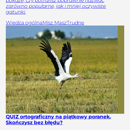
pokaże, czy potrafisz poprawnie nazwać
zarówno popularne, jak i mniej oczywiste
gatunki.
Wiedza ogólna
Misz Masz
Trudne
QUIZ ortograficzny na piątkowy poranek.
Skończysz bez błędu?