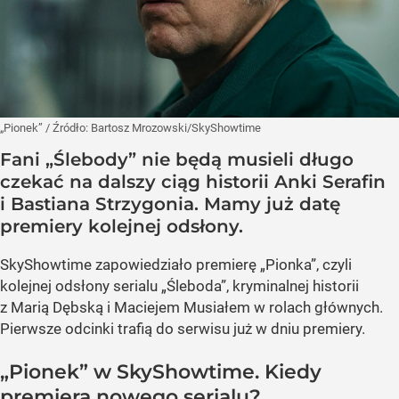
„Pionek”
/ Źródło:
Bartosz Mrozowski/SkyShowtime
Fani „Ślebody” nie będą musieli długo
czekać na dalszy ciąg historii Anki Serafin
i Bastiana Strzygonia. Mamy już datę
premiery kolejnej odsłony.
SkyShowtime zapowiedziało premierę „Pionka”, czyli
kolejnej odsłony serialu „Śleboda”, kryminalnej historii
z Marią Dębską i Maciejem Musiałem w rolach głównych.
Pierwsze odcinki trafią do serwisu już w dniu premiery.
„Pionek” w SkyShowtime. Kiedy
premiera nowego serialu?