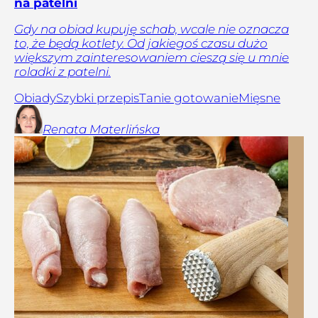
na patelni
Gdy na obiad kupuję schab, wcale nie oznacza
to, że będą kotlety. Od jakiegoś czasu dużo
większym zainteresowaniem cieszą się u mnie
roladki z patelni.
Obiady
Szybki przepis
Tanie gotowanie
Mięsne
Renata
Materlińska