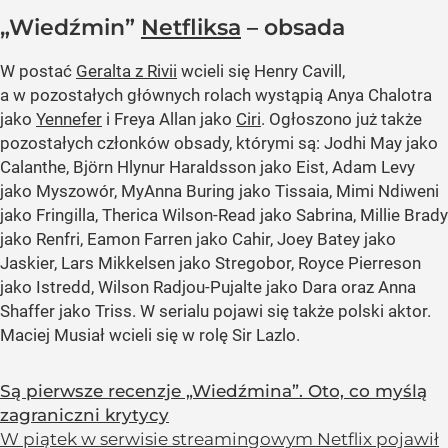
„Wiedźmin”
Netfliksa
– obsada
W postać
Geralta z Rivii
wcieli się Henry Cavill,
a w pozostałych głównych rolach wystąpią Anya Chalotra
jako
Yennefer
i Freya Allan jako
Ciri
. Ogłoszono już także
pozostałych członków obsady, którymi są: Jodhi May jako
Calanthe, Björn Hlynur Haraldsson jako Eist, Adam Levy
jako Myszowór, MyAnna Buring jako Tissaia, Mimi Ndiweni
jako Fringilla, Therica Wilson-Read jako Sabrina, Millie Brady
jako Renfri, Eamon Farren jako Cahir, Joey Batey jako
Jaskier, Lars Mikkelsen jako Stregobor, Royce Pierreson
jako Istredd, Wilson Radjou-Pujalte jako Dara oraz Anna
Shaffer jako Triss. W serialu pojawi się także polski aktor.
Maciej Musiał wcieli się w rolę Sir Lazlo.
Są pierwsze recenzje „Wiedźmina”. Oto, co myślą
zagraniczni krytycy
W piątek w serwisie streamingowym Netflix pojawił