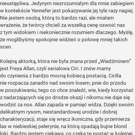
nieustępliwa. Jedynym niezrozumiałym dla mnie zabiegiem
w kontekście Yennefer jest pokazywanie jej tyle razy nagiej.
Nie jestem osobą, którą to bardzo razi, ale miałam
wrażenie, że twórcy chcieli za wszelką cenę oswoić nas
z tym widokiem i niekoniecznie rozumiem dlaczego. Myślę,
że moglibyśmy spokojnie widzieć o połowę mniej takich
scen.
Kolejną aktorką, która nie była znana przed „Wiedźminem”
jest Freya Allan, czyli serialowa Ciri. I znów mamy
do czynienia z bardzo mocną kobiecą postacią. Cirilla
nie rozpacza zanadto nad swoim losem, pnie do przodu
w poszukiwaniu, tego co chce znaleźć, wie, kiedy korzystać
z nadarzających się po drodze okazji i nikomu nie daje się
wodzić za nos. Allan zapada w pamięć widza. Dzięki swoim
delikatnym rysom, niestandardowej urodzie i dobrej
charakteryzacji, staje się wręcz ikoniczna, gdy przemierza
las w niebieskiej pelerynie, na którą opadają bujne blond
loki. Bardzo jestem ciekawa, co czeka tę postać w kolejnej