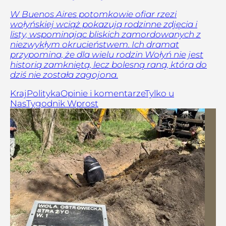
W Buenos Aires potomkowie ofiar rzezi
wołyńskiej wciąż pokazują rodzinne zdjęcia i
listy, wspominając bliskich zamordowanych z
niezwykłym okrucieństwem. Ich dramat
przypomina, że dla wielu rodzin Wołyń nie jest
historią zamkniętą, lecz bolesną raną, która do
dziś nie została zagojona.
Kraj
Polityka
Opinie i komentarze
Tylko u
Nas
Tygodnik Wprost