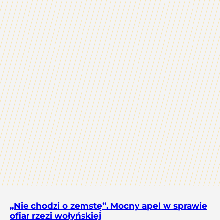
„Nie chodzi o zemstę”. Mocny apel w sprawie
ofiar rzezi wołyńskiej