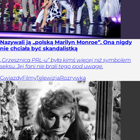
Nazywali ją „polską Marilyn Monroe”. Ona nigdy
nie chciała być skandalistką
„Grzesznica PRL-u” była kimś więcej niż symbolem
seksu. Jej fani nie brali tego pod uwagę.
Gwiazdy
Filmy
Telewizja
Rozrywka