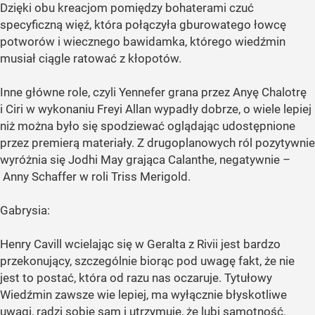
Dzięki obu kreacjom pomiędzy bohaterami czuć
specyficzną więź, która połączyła gburowatego łowcę
potworów i wiecznego bawidamka, którego wiedźmin
musiał ciągle ratować z kłopotów.
Inne główne role, czyli Yennefer grana przez Anyę Chalotrę
i Ciri w wykonaniu Freyi Allan wypadły dobrze, o wiele lepiej
niż można było się spodziewać oglądając udostępnione
przez premierą materiały. Z drugoplanowych ról pozytywnie
wyróżnia się Jodhi May grająca Calanthe, negatywnie –
Anny Schaffer w roli Triss Merigold.
Gabrysia:
Henry Cavill wcielając się w Geralta z Rivii jest bardzo
przekonujący, szczególnie biorąc pod uwagę fakt, że nie
jest to postać, która od razu nas oczaruje. Tytułowy
Wiedźmin zawsze wie lepiej, ma wyłącznie błyskotliwe
uwagi, radzi sobie sam i utrzymuje, że lubi samotność.