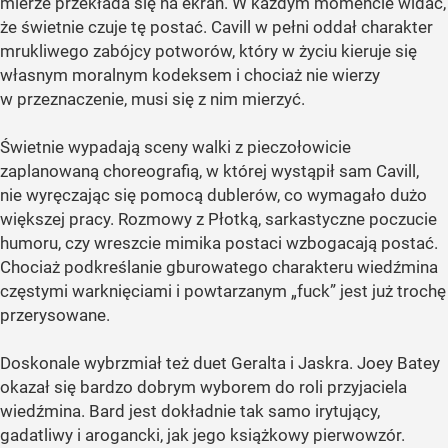
mierze przekłada się na ekran. W każdym momencie widać,
że świetnie czuje tę postać. Cavill w pełni oddał charakter
mrukliwego zabójcy potworów, który w życiu kieruje się
własnym moralnym kodeksem i chociaż nie wierzy
w przeznaczenie, musi się z nim mierzyć.
Świetnie wypadają sceny walki z pieczołowicie
zaplanowaną choreografią, w której wystąpił sam Cavill,
nie wyręczając się pomocą dublerów, co wymagało dużo
większej pracy. Rozmowy z Płotką, sarkastyczne poczucie
humoru, czy wreszcie mimika postaci wzbogacają postać.
Chociaż podkreślanie gburowatego charakteru wiedźmina
częstymi warknięciami i powtarzanym „fuck” jest już trochę
przerysowane.
Doskonale wybrzmiał też duet Geralta i Jaskra. Joey Batey
okazał się bardzo dobrym wyborem do roli przyjaciela
wiedźmina. Bard jest dokładnie tak samo irytujący,
gadatliwy i arogancki, jak jego książkowy pierwowzór.