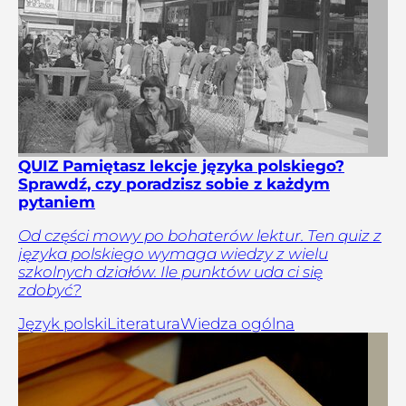
QUIZ Pamiętasz lekcje języka polskiego?
Sprawdź, czy poradzisz sobie z każdym
pytaniem
Od części mowy po bohaterów lektur. Ten quiz z
języka polskiego wymaga wiedzy z wielu
szkolnych działów. Ile punktów uda ci się
zdobyć?
Język polski
Literatura
Wiedza ogólna