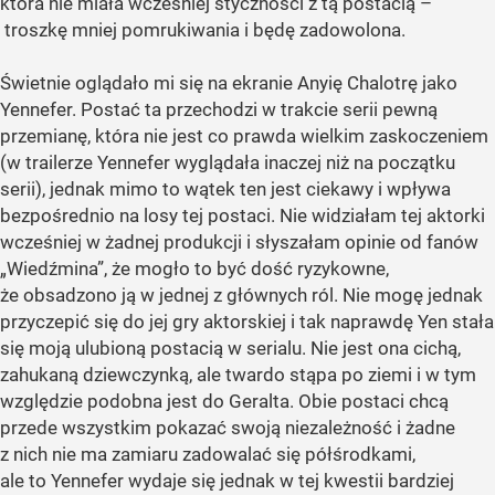
która nie miała wcześniej styczności z tą postacią –
troszkę mniej pomrukiwania i będę zadowolona.
Świetnie oglądało mi się na ekranie Anyię Chalotrę jako
Yennefer. Postać ta przechodzi w trakcie serii pewną
przemianę, która nie jest co prawda wielkim zaskoczeniem
(w trailerze Yennefer wyglądała inaczej niż na początku
serii), jednak mimo to wątek ten jest ciekawy i wpływa
bezpośrednio na losy tej postaci. Nie widziałam tej aktorki
wcześniej w żadnej produkcji i słyszałam opinie od fanów
„Wiedźmina”, że mogło to być dość ryzykowne,
że obsadzono ją w jednej z głównych ról. Nie mogę jednak
przyczepić się do jej gry aktorskiej i tak naprawdę Yen stała
się moją ulubioną postacią w serialu. Nie jest ona cichą,
zahukaną dziewczynką, ale twardo stąpa po ziemi i w tym
względzie podobna jest do Geralta. Obie postaci chcą
przede wszystkim pokazać swoją niezależność i żadne
z nich nie ma zamiaru zadowalać się półśrodkami,
ale to Yennefer wydaje się jednak w tej kwestii bardziej