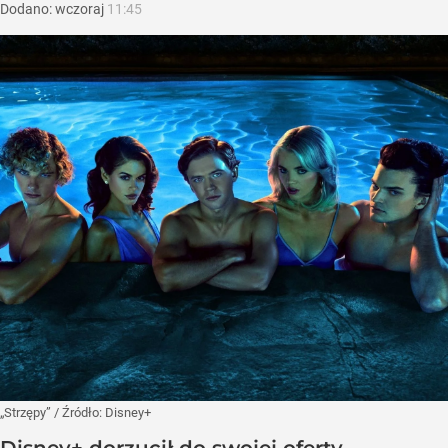
Dodano:
wczoraj
11:45
„Strzępy”
/ Źródło:
Disney+