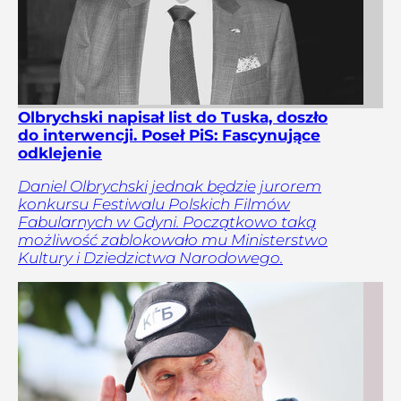
Olbrychski napisał list do Tuska, doszło
do interwencji. Poseł PiS: Fascynujące
odklejenie
Daniel Olbrychski jednak będzie jurorem
konkursu Festiwalu Polskich Filmów
Fabularnych w Gdyni. Początkowo taką
możliwość zablokowało mu Ministerstwo
Kultury i Dziedzictwa Narodowego.