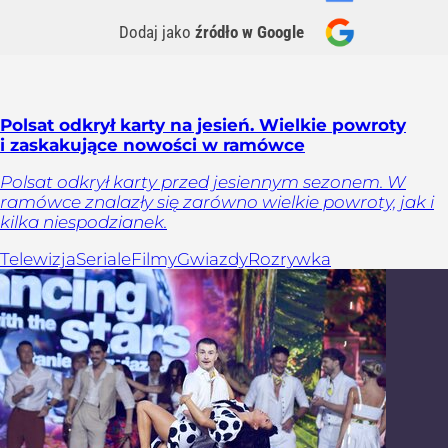
Dodaj jako
źródło w Google
Polsat odkrył karty na jesień. Wielkie powroty
i zaskakujące nowości w ramówce
Polsat odkrył karty przed jesiennym sezonem. W
ramówce znalazły się zarówno wielkie powroty, jak i
kilka niespodzianek.
Telewizja
Seriale
Filmy
Gwiazdy
Rozrywka