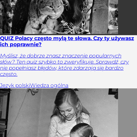
QUIZ Polacy często mylą te słowa. Czy ty używasz
ich poprawnie?
Myślisz, że dobrze znasz znaczenie popularnych
słów? Ten quiz szybko to zweryfikuje. Sprawdź, czy
nie popełniasz błędów, które zdarzają się bardzo
często.
Język polski
Wiedza ogólna