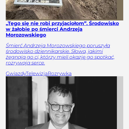
„Tego się nie robi przyjaciołom”. Środowisko
w żałobie po śmierci Andrzeja
Morozowskiego
Śmierć Andrzeja Morozowskiego poruszyła
środowisko dziennikarskie. Słowa, jakimi
żegnają go ci, którzy mieli okazję go spotkać,
rozrywają serce.
Gwiazdy
Telewizja
Rozrywka