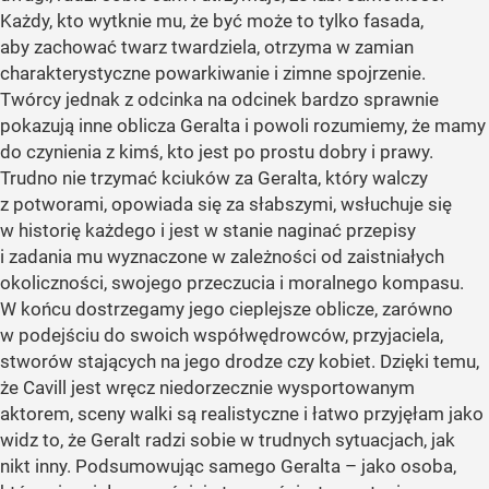
Każdy, kto wytknie mu, że być może to tylko fasada,
aby zachować twarz twardziela, otrzyma w zamian
charakterystyczne powarkiwanie i zimne spojrzenie.
Twórcy jednak z odcinka na odcinek bardzo sprawnie
pokazują inne oblicza Geralta i powoli rozumiemy, że mamy
do czynienia z kimś, kto jest po prostu dobry i prawy.
Trudno nie trzymać kciuków za Geralta, który walczy
z potworami, opowiada się za słabszymi, wsłuchuje się
w historię każdego i jest w stanie naginać przepisy
i zadania mu wyznaczone w zależności od zaistniałych
okoliczności, swojego przeczucia i moralnego kompasu.
W końcu dostrzegamy jego cieplejsze oblicze, zarówno
w podejściu do swoich współwędrowców, przyjaciela,
stworów stających na jego drodze czy kobiet. Dzięki temu,
że Cavill jest wręcz niedorzecznie wysportowanym
aktorem, sceny walki są realistyczne i łatwo przyjęłam jako
widz to, że Geralt radzi sobie w trudnych sytuacjach, jak
nikt inny. Podsumowując samego Geralta – jako osoba,