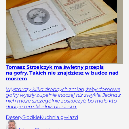
Tomasz Strzelczyk ma świetny przepis
na gofry. Takich nie znajdziesz w budce nad
morzem
Wystarczy kilka drobnych zmian, żeby domowe
gofry wyszły zupełnie inaczej niż zwykle. Jedna z
nich może szczególnie zaskoczyć, bo mało kto
dodaje ten składnik do ciasta.
Desery
Słodkie
Kuchnia gwiazd