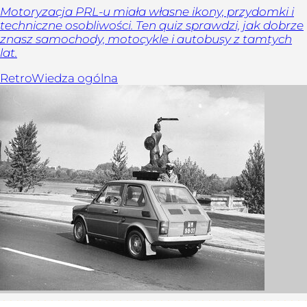
Motoryzacja PRL-u miała własne ikony, przydomki i
techniczne osobliwości. Ten quiz sprawdzi, jak dobrze
znasz samochody, motocykle i autobusy z tamtych
lat.
Retro
Wiedza ogólna