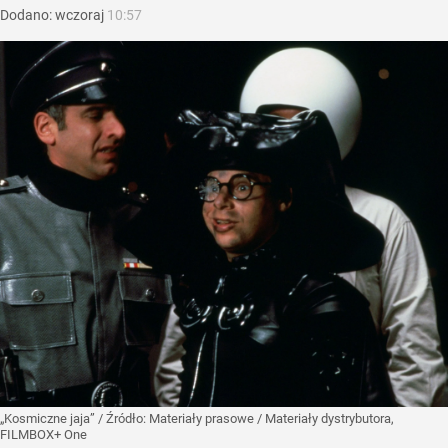
Dodano:
wczoraj
10:57
„Kosmiczne jaja”
/ Źródło:
Materiały prasowe
/
Materiały dystrybutora,
FILMBOX+ One