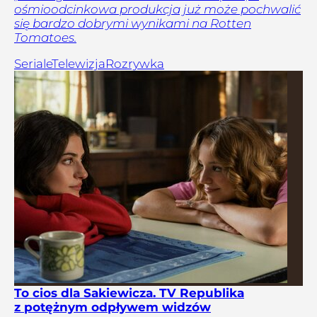
ośmioodcinkowa produkcja już może pochwalić
się bardzo dobrymi wynikami na Rotten
Tomatoes.
Seriale
Telewizja
Rozrywka
To cios dla Sakiewicza. TV Republika
z potężnym odpływem widzów