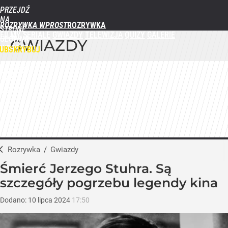
PRZEJDŹ
NA
ROZRYWKA WPROST
STRONĘ
FILMY
SERIALE
GWIAZDY
TELEWIZJA
QUIZY
GALERIE
GŁÓWNĄ
GWIAZDY
WPROST.PL
UBSKRYBUJ
ZALOGUJ
MENU
Rozrywka
/
Gwiazdy
Śmierć Jerzego Stuhra. Są
szczegóły pogrzebu legendy kina
Dodano:
10
lipca
2024
17:50