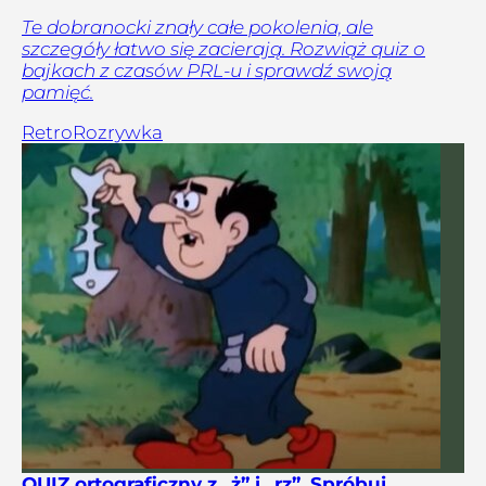
Te dobranocki znały całe pokolenia, ale
szczegóły łatwo się zacierają. Rozwiąż quiz o
bajkach z czasów PRL-u i sprawdź swoją
pamięć.
Retro
Rozrywka
QUIZ ortograficzny z „ż” i „rz”. Spróbuj