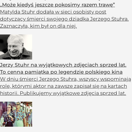
„Może kiedyś jeszcze pokosimy razem trawę”
Matylda Stuhr dodała w sieci osobisty post
dotyczący śmierci swojego dziadka Jerzego Stuhra.
Zaznaczyła, kim był on dla niej.
Jerzy Stuhr na wyjątkowych zdjęciach sprzed lat.
To cenna pamiątka po legendzie polskiego kina
W dniu śmierci Jerzego Stuhra, wszyscy wspominają
role, którymi aktor na zawsze zapisał się na kartach
historii. Publikujemy wyjątkowe zdjęcia sprzed lat.