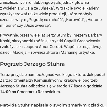
z niezliczonych ról dubbingowych, jednak głównie
z wcielenia w Osła ze „Shreka”. W trakcie swojej kariery
wyreżyserował także wiele produkcji, które zdobyły
uznanie, w tym „Pogodę na miłość”, „Korowód”, „Historie
miłosne” czy „Duże zwierzę”.
Prywatnie, przez wiele lat Jerzy Stuhr był mężem Barbary
Kóski, skrzypaczki (później artystki Capelli Cracoviensis
i założycielki zespołu Amar Corde). Wspólnie mają dwoje
dzieci: Macieja – również aktora i Mariannę, artystkę.
Pogrzeb Jerzego Stuhra
Teraz przyjdzie nam pożegnać wielkiego aktora.
Jak podał
Zarząd Cmentarzy Komunalnych w Krakowie, pogrzeb
Jerzego Stuhra odbędzie się w środę 17 lipca o godzinie
14:00 na Cmentarzu Rakowickim.
Matylda Stuhr napisała o swoim zmarłym dziadku.