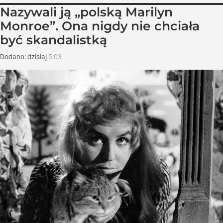
Nazywali ją „polską Marilyn
Monroe”. Ona nigdy nie chciała
być skandalistką
Dodano:
dzisiaj
5:03