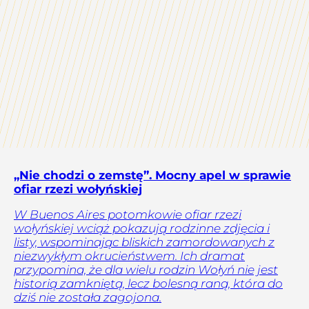
„Nie chodzi o zemstę”. Mocny apel w sprawie
ofiar rzezi wołyńskiej
W Buenos Aires potomkowie ofiar rzezi
wołyńskiej wciąż pokazują rodzinne zdjęcia i
listy, wspominając bliskich zamordowanych z
niezwykłym okrucieństwem. Ich dramat
przypomina, że dla wielu rodzin Wołyń nie jest
historią zamkniętą, lecz bolesną raną, która do
dziś nie została zagojona.