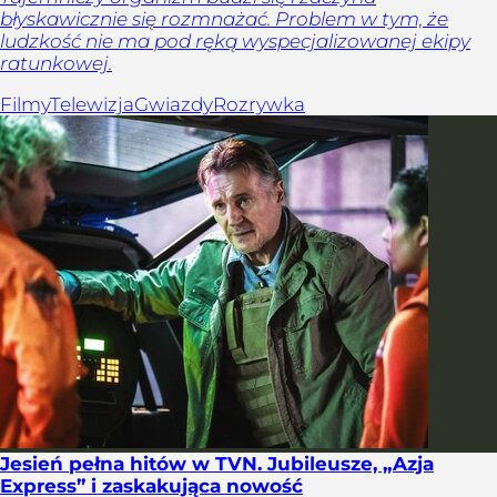
błyskawicznie się rozmnażać. Problem w tym, że
ludzkość nie ma pod ręką wyspecjalizowanej ekipy
ratunkowej.
Filmy
Telewizja
Gwiazdy
Rozrywka
Jesień pełna hitów w TVN. Jubileusze, „Azja
Express” i zaskakująca nowość