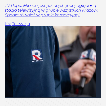
TV Republika nie jest już najchętniej oglądaną
stacją telewizyjną w grupie wszystkich widzów.
Spadła również w grupie komercyjnej.
Kraj
Telewizja