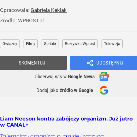
Opracowała:
Gabriela Keklak
Źródło:
WPROST.pl
Gwiazdy
Filmy
Seriale
Rozrywka Wprost
Telewizja
SKOMENTUJ
UDOSTĘPNIJ
Obserwuj nas
w
Google News
Dodaj jako
źródło w Google
Liam Neeson kontra zabójczy organizm. Już jutro
w CANAL+
Tajemniczy organizm budzi się i zaczyna