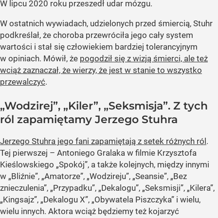
W lipcu 2020 roku przeszedł udar mózgu.
W ostatnich wywiadach, udzielonych przed śmiercią, Stuhr
podkreślał, że choroba przewróciła jego cały system
wartości i stał się człowiekiem bardziej tolerancyjnym
w opiniach. Mówił, że
pogodził się z wizją śmierci, ale też
wciąż zaznaczał, że wierzy, że jest w stanie to wszystko
przewalczyć
.
„Wodzirej”, „Kiler”, „Seksmisja”. Z tych
ról zapamiętamy Jerzego Stuhra
Jerzego Stuhra jego fani zapamiętają z setek różnych ról
.
Tej pierwszej – Antoniego Gralaka w filmie Krzysztofa
Kieślowskiego „Spokój”, a także kolejnych, między innymi
w „Bliźnie”, „Amatorze”, „Wodzireju”, „Seansie”, „Bez
znieczulenia”, „Przypadku”, „Dekalogu”, „Seksmisji”, „Kilera”,
„Kingsajz”, „Dekalogu X”, „Obywatela Piszczyka” i wielu,
wielu innych. Aktora wciąż będziemy też kojarzyć