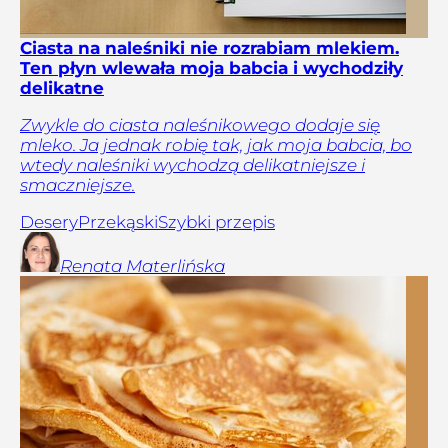
Ciasta na naleśniki nie rozrabiam mlekiem.
Ten płyn wlewała moja babcia i wychodziły
delikatne
Zwykle do ciasta naleśnikowego dodaje się
mleko. Ja jednak robię tak, jak moja babcia, bo
wtedy naleśniki wychodzą delikatniejsze i
smaczniejsze.
Desery
Przekąski
Szybki przepis
Renata
Materlińska