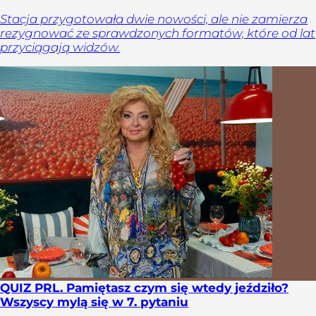
Stacja przygotowała dwie nowości, ale nie zamierza
rezygnować ze sprawdzonych formatów, które od lat
przyciągają widzów.
QUIZ PRL. Pamiętasz czym się wtedy jeździło?
Wszyscy mylą się w 7. pytaniu