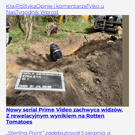
Kraj
Polityka
Opinie i komentarze
Tylko u
Nas
Tygodnik Wprost
Nowy serial Prime Video zachwyca widzów.
Z rewelacyjnym wynikiem na Rotten
Tomatoes
„Sterling Point” zadebiutował 5 sierpnia, a