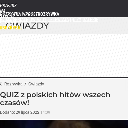
PRZEJDŹ
NA
ROZRYWKA WPROST
STRONĘ
FILMY
SERIALE
GWIAZDY
TELEWIZJA
QUIZY
GALERIE
GŁÓWNĄ
GWIAZDY
WPROST.PL
UBSKRYBUJ
ZALOGUJ
MENU
Rozrywka
/
Gwiazdy
QUIZ z polskich hitów wszech
czasów!
Dodano:
29
lipca
2022
14:09