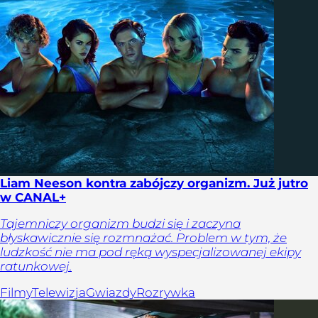
Liam Neeson kontra zabójczy organizm. Już jutro
w CANAL+
Tajemniczy organizm budzi się i zaczyna
błyskawicznie się rozmnażać. Problem w tym, że
ludzkość nie ma pod ręką wyspecjalizowanej ekipy
ratunkowej.
Filmy
Telewizja
Gwiazdy
Rozrywka