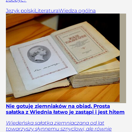
Język polski
Literatura
Wiedza ogólna
Nie gotuję ziemniaków na obiad. Prosta
sałatka z Wiednia łatwo je zastąpi i jest hitem
Wiedeńska sałatka ziemniaczana od lat
towarzyszy słynnemu sznyclowi, ale równie