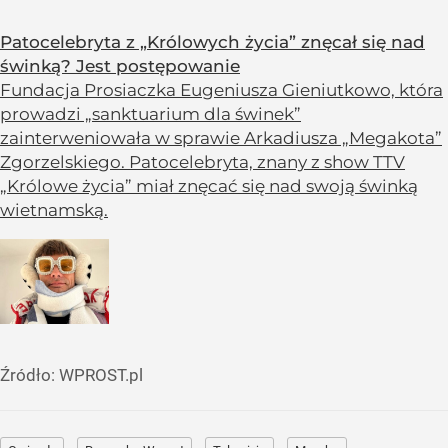
Patocelebryta z „Królowych życia” znęcał się nad
świnką? Jest postępowanie
Fundacja Prosiaczka Eugeniusza Gieniutkowo, która
prowadzi „sanktuarium dla świnek”
zainterweniowała w sprawie Arkadiusza „Megakota”
Zgorzelskiego. Patocelebryta, znany z show TTV
„Królowe życia” miał znęcać się nad swoją świnką
wietnamską.
Źródło:
WPROST.pl