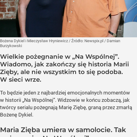
Bożena Dykiel i Mieczysław Hryniewicz
/ Źródło:
Newspix.pl
/
Damian
Burzykowski
Wielkie pożegnanie w „Na Wspólnej”.
Wiadomo, jak zakończy się historia Marii
Zięby, ale nie wszystkim to się podoba.
W sieci wrze.
To będzie jeden z najbardziej emocjonalnych momentów
w historii „Na Wspólnej”. Widzowie w końcu zobaczą, jak
twórcy serialu pożegnają Marię Ziębę, graną przez zmarłą
Bożenę Dykiel.
Maria Zięba umiera w samolocie. Tak