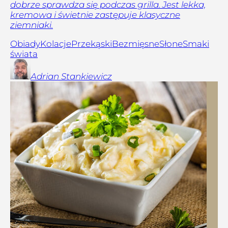
dobrze sprawdza się podczas grilla. Jest lekka,
kremowa i świetnie zastępuje klasyczne
ziemniaki.
Obiady
Kolacje
Przekąski
Bezmięsne
Słone
Smaki
świata
Adrian
Stankiewicz