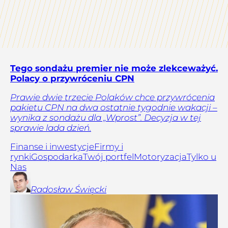
Tego sondażu premier nie może zlekceważyć.
Polacy o przywróceniu CPN
Prawie dwie trzecie Polaków chce przywrócenia
pakietu CPN na dwa ostatnie tygodnie wakacji –
wynika z sondażu dla „Wprost”. Decyzja w tej
sprawie lada dzień.
Finanse i inwestycje
Firmy i
rynki
Gospodarka
Twój portfel
Motoryzacja
Tylko u
Nas
Radosław
Święcki