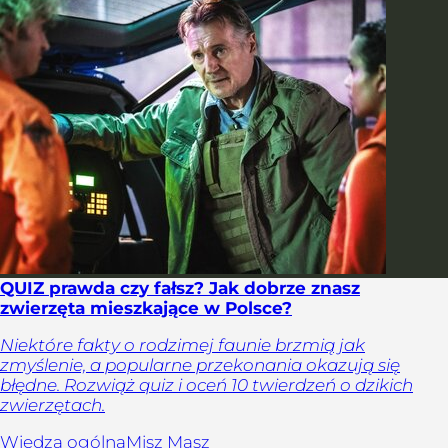
QUIZ prawda czy fałsz? Jak dobrze znasz
zwierzęta mieszkające w Polsce?
Niektóre fakty o rodzimej faunie brzmią jak
zmyślenie, a popularne przekonania okazują się
błędne. Rozwiąż quiz i oceń 10 twierdzeń o dzikich
zwierzętach.
Wiedza ogólna
Misz Masz