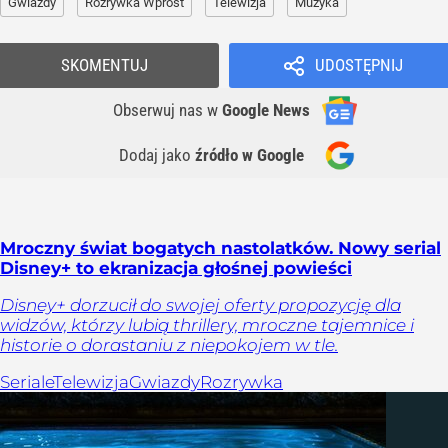
Gwiazdy
Rozrywka Wprost
Telewizja
Muzyka
SKOMENTUJ
UDOSTĘPNIJ
Obserwuj nas
w
Google News
Dodaj jako
źródło w Google
Mroczny świat bogatych nastolatków. Nowy serial
Disney+ to ekranizacja głośnej powieści
Disney+ dorzucił do swojej oferty propozycję dla
widzów, którzy lubią thrillery, mroczne tajemnice i
historie o dorastaniu z niepokojem w tle.
Seriale
Telewizja
Gwiazdy
Rozrywka