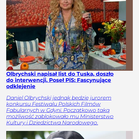
Olbrychski napisał list do Tuska, doszło
do interwencji. Poseł PiS: Fascynujące
odklejenie
Daniel Olbrychski jednak będzie jurorem
konkursu Festiwalu Polskich Filmów
Fabularnych w Gdyni. Początkowo taką
możliwość zablokowało mu Ministerstwo
Kultury i Dziedzictwa Narodowego.