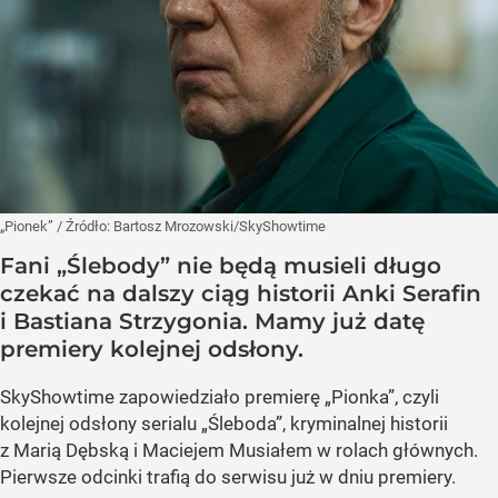
„Pionek”
/ Źródło:
Bartosz Mrozowski/SkyShowtime
Fani „Ślebody” nie będą musieli długo
czekać na dalszy ciąg historii Anki Serafin
i Bastiana Strzygonia. Mamy już datę
premiery kolejnej odsłony.
SkyShowtime zapowiedziało premierę „Pionka”, czyli
kolejnej odsłony serialu „Śleboda”, kryminalnej historii
z Marią Dębską i Maciejem Musiałem w rolach głównych.
Pierwsze odcinki trafią do serwisu już w dniu premiery.