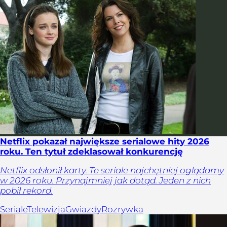
Netflix pokazał największe serialowe hity 2026
roku. Ten tytuł zdeklasował konkurencję
Netflix odsłonił karty. Te seriale najchętniej oglądamy
w 2026 roku. Przynajmniej jak dotąd. Jeden z nich
pobił rekord.
Seriale
Telewizja
Gwiazdy
Rozrywka