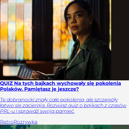
QUIZ Na tych bajkach wychowały się pokolenia
Polaków. Pamiętasz je jeszcze?
Te dobranocki znały całe pokolenia, ale szczegóły
łatwo się zacierają. Rozwiąż quiz o bajkach z czasów
PRL-u i sprawdź swoją pamięć.
Retro
Rozrywka