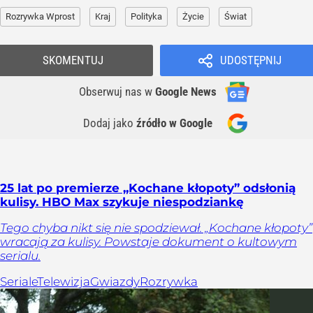
Rozrywka Wprost
Kraj
Polityka
Życie
Świat
SKOMENTUJ
UDOSTĘPNIJ
Obserwuj nas
w
Google News
Dodaj jako
źródło w Google
25 lat po premierze „Kochane kłopoty” odsłonią
kulisy. HBO Max szykuje niespodziankę
Tego chyba nikt się nie spodziewał. „Kochane kłopoty”
wracają za kulisy. Powstaje dokument o kultowym
serialu.
Seriale
Telewizja
Gwiazdy
Rozrywka