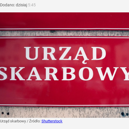
Dodano:
dzisiaj
5:45
Urząd skarbowy
/ Źródło:
Shutterstock