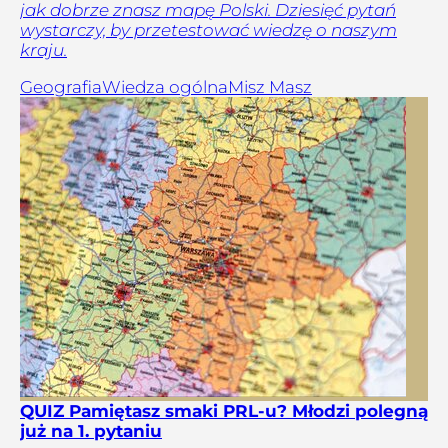
jak dobrze znasz mapę Polski. Dziesięć pytań
wystarczy, by przetestować wiedzę o naszym
kraju.
Geografia
Wiedza ogólna
Misz Masz
QUIZ Pamiętasz smaki PRL-u? Młodzi polegną
już na 1. pytaniu