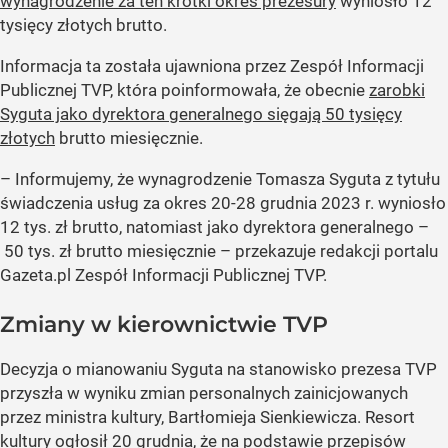
wynagrodzenie za ten krótki okres prezesury
wyniosło 12
tysięcy złotych brutto.
Informacja ta została ujawniona przez Zespół Informacji
Publicznej TVP, która poinformowała, że obecnie
zarobki
Syguta jako dyrektora generalnego sięgają 50 tysięcy
złotych
brutto miesięcznie.
– Informujemy, że wynagrodzenie Tomasza Syguta z tytułu
świadczenia usług za okres 20-28 grudnia 2023 r. wyniosło
12 tys. zł brutto, natomiast jako dyrektora generalnego –
50 tys. zł brutto miesięcznie – przekazuje redakcji portalu
Gazeta.pl Zespół Informacji Publicznej TVP.
Zmiany w kierownictwie TVP
Decyzja o mianowaniu Syguta na stanowisko prezesa TVP
przyszła w wyniku zmian personalnych zainicjowanych
przez ministra kultury, Bartłomieja Sienkiewicza. Resort
kultury ogłosił 20 grudnia, że na podstawie przepisów