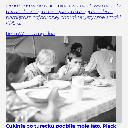
Oranżada w proszku, blok czekoladowy i obiad z
baru mlecznego. Ten quiz pokaże, jak dobrze
pamiętasz najbardziej charakterystyczne smaki
PRL-u.
Retro
Wiedza ogólna
Cukinia po turecku podbiła moje lato. Placki