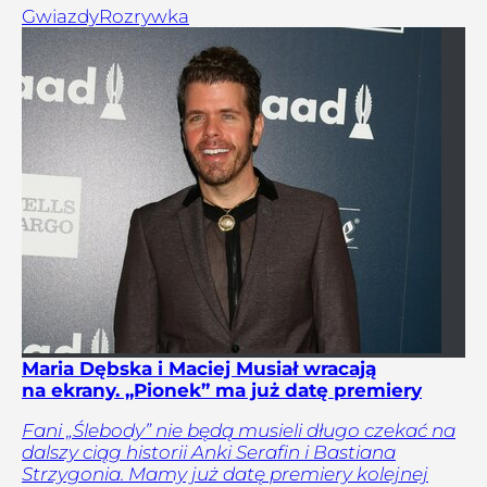
Gwiazdy
Rozrywka
Maria Dębska i Maciej Musiał wracają
na ekrany. „Pionek” ma już datę premiery
Fani „Ślebody” nie będą musieli długo czekać na
dalszy ciąg historii Anki Serafin i Bastiana
Strzygonia. Mamy już datę premiery kolejnej