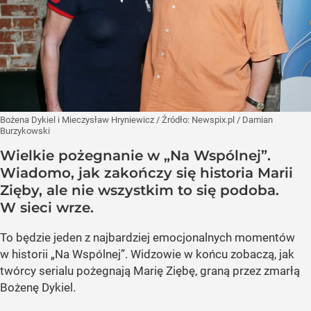
Bożena Dykiel i Mieczysław Hryniewicz
/ Źródło:
Newspix.pl
/
Damian
Burzykowski
Wielkie pożegnanie w „Na Wspólnej”.
Wiadomo, jak zakończy się historia Marii
Zięby, ale nie wszystkim to się podoba.
W sieci wrze.
To będzie jeden z najbardziej emocjonalnych momentów
w historii „Na Wspólnej”. Widzowie w końcu zobaczą, jak
twórcy serialu pożegnają Marię Ziębę, graną przez zmarłą
Bożenę Dykiel.