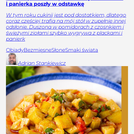
i panierka poszły w odstawkę
W tym roku cukinii jest pod dostatkiem, dlatego
coraz częściej trafia na mój stół w zupełnie innej
odsłonie. Duszona w pomidorach z czosnkiem i
świeżymi ziołami szybko wygrywa z plackami i
panierk
Obiady
Bezmięsne
Słone
Smaki świata
Adrian
Stankiewicz