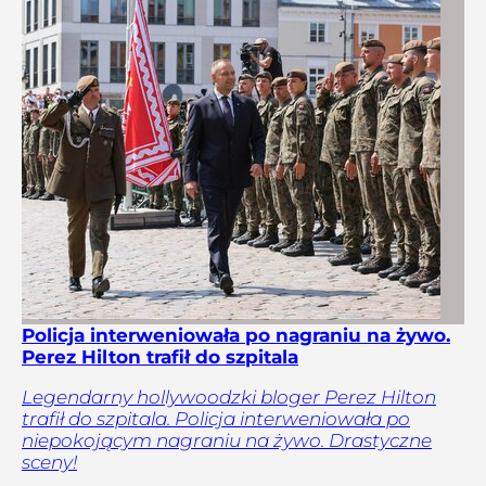
Policja interweniowała po nagraniu na żywo.
Perez Hilton trafił do szpitala
Legendarny hollywoodzki bloger Perez Hilton
trafił do szpitala. Policja interweniowała po
niepokojącym nagraniu na żywo. Drastyczne
sceny!