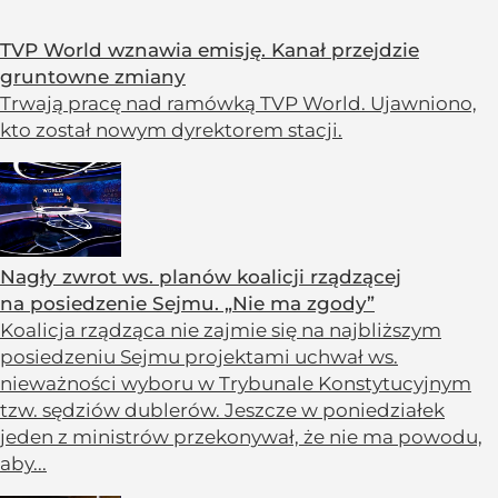
TVP World wznawia emisję. Kanał przejdzie
gruntowne zmiany
Trwają pracę nad ramówką TVP World. Ujawniono,
kto został nowym dyrektorem stacji.
Nagły zwrot ws. planów koalicji rządzącej
na posiedzenie Sejmu. „Nie ma zgody”
Koalicja rządząca nie zajmie się na najbliższym
posiedzeniu Sejmu projektami uchwał ws.
nieważności wyboru w Trybunale Konstytucyjnym
tzw. sędziów dublerów. Jeszcze w poniedziałek
jeden z ministrów przekonywał, że nie ma powodu,
aby...