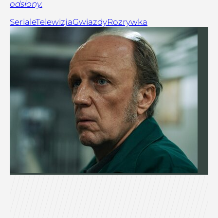
odsłony.
Seriale
Telewizja
Gwiazdy
Rozrywka