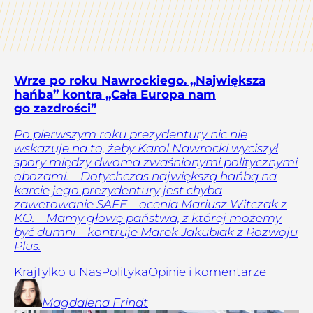
Wrze po roku Nawrockiego. „Największa
hańba” kontra „Cała Europa nam
go zazdrości”
Po pierwszym roku prezydentury nic nie
wskazuje na to, żeby Karol Nawrocki wyciszył
spory między dwoma zwaśnionymi politycznymi
obozami. – Dotychczas największą hańbą na
karcie jego prezydentury jest chyba
zawetowanie SAFE – ocenia Mariusz Witczak z
KO. – Mamy głowę państwa, z której możemy
być dumni – kontruje Marek Jakubiak z Rozwoju
Plus.
Kraj
Tylko u Nas
Polityka
Opinie i komentarze
Magdalena
Frindt