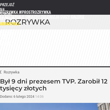
PRZEJDŹ
NA
ROZRYWKA WPROST
STRONĘ
FILMY
SERIALE
GWIAZDY
TELEWIZJA
QUIZY
GALERIE
GŁÓWNĄ
ROZRYWKA
WPROST.PL
UBSKRYBUJ
ZALOGUJ
MENU
Rozrywka
Był 9 dni prezesem TVP. Zarobił 12
tysięcy złotych
Dodano:
6
lutego
2024
14:06