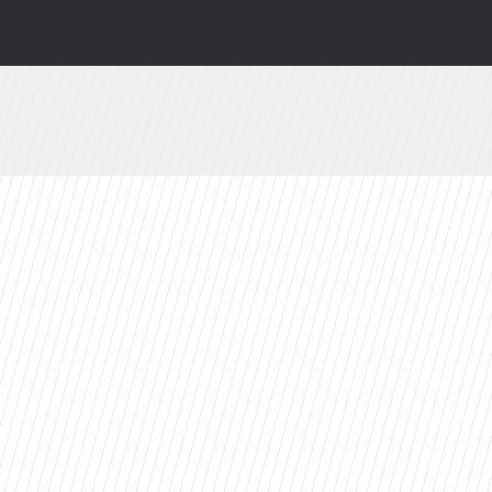
lądają i co robią gwiazdy kultowej sagi?
wy serial Disney+ to ekranizacja głośnej powie
. Już jutro w CANAL+