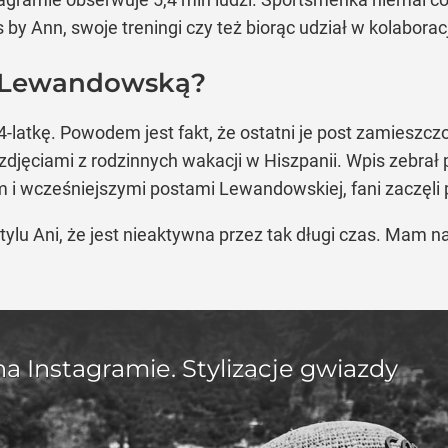
 by Ann, swoje treningi czy też biorąc udział w kolabo
ną Lewandowską?
 34-latkę. Powodem jest fakt, że ostatni je post zamies
 zdjęciami z rodzinnych wakacji w Hiszpanii. Wpis zebrał 
i wcześniejszymi postami Lewandowskiej, fani zaczęli py
stylu Ani, że jest nieaktywna przez tak długi czas. Mam n