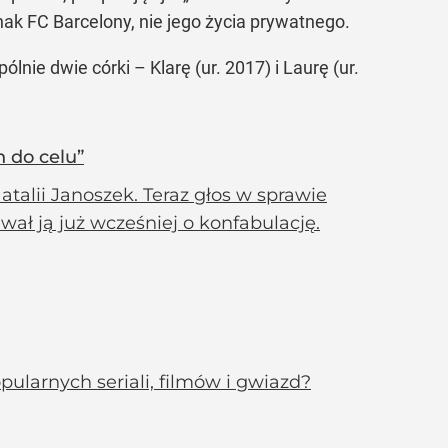
nak FC Barcelony, nie jego życia prywatnego.
nie dwie córki – Klarę (ur. 2017) i Laurę (ur.
h do celu”
talii Janoszek. Teraz głos w sprawie
wał ją już wcześniej o konfabulację.
ularnych seriali, filmów i gwiazd?