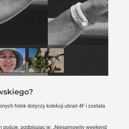
wskiego?
ych fotek dotyczy kolekcji ubrań 4F i została
m poście, podpisując je: „Niesamowity weekend