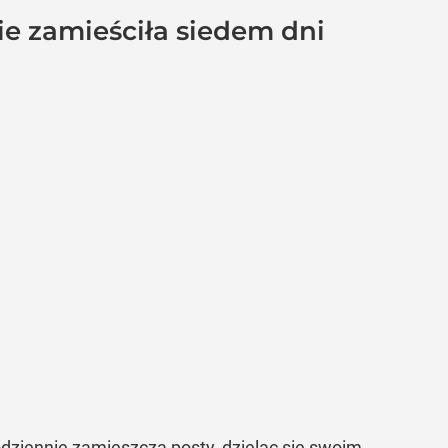
e zamieściła siedem dni
dziennie zamieszcza posty, dzieląc się swoim