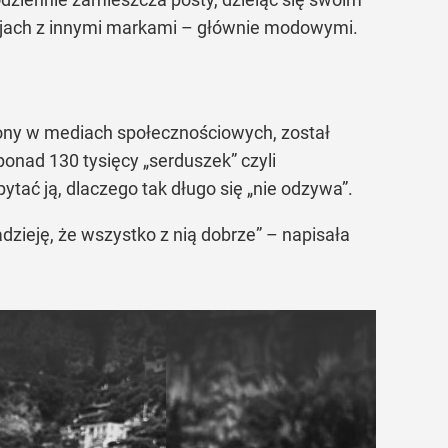
racjach z innymi markami – głównie modowymi.
zczony w mediach społecznościowych, został
ponad 130 tysięcy „serduszek” czyli
tać ją, dlaczego tak długo się „nie odzywa”.
adzieję, że wszystko z nią dobrze” – napisała