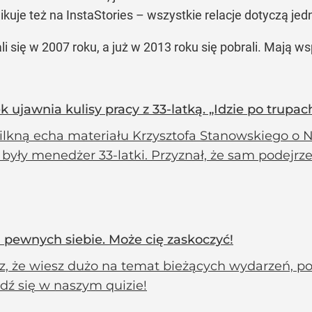
uje też na InstaStories – wszystkie relacje dotyczą jed
ię w 2007 roku, a już w 2013 roku się pobrali. Mają wspól
 ujawnia kulisy pracy z 33-latką. „Idzie po trupac
lkną echa materiału Krzysztofa Stanowskiego o Na
 były menedżer 33-latki. Przyznał, że sam podejrze
a pewnych siebie. Może cię zaskoczyć!
z, że wiesz dużo na temat bieżących wydarzeń, pop
dź się w naszym quizie!