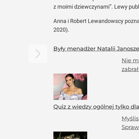
z moimi dziewczynami”. Lewy publik
Anna i Robert Lewandowscy poznali s
2020).
Były menadżer Natalii Janoszek
Nie mi
zabrał
Quiz z wiedzy ogólnej tylko dl
Myślis
Spraw