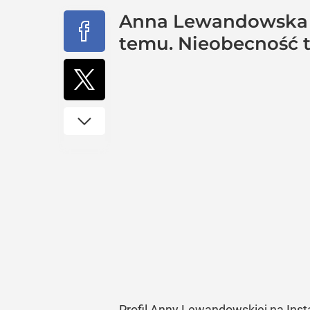
Anna Lewandowska o
temu. Nieobecność t
Profil Anny Lewandowskiej na Inst