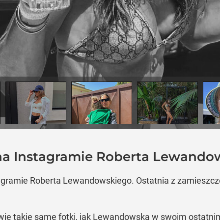
 na Instagramie Roberta Lewando
tagramie Roberta Lewandowskiego. Ostatnia z zamieszczon
dwie takie same fotki, jak Lewandowska w swoim ostatni