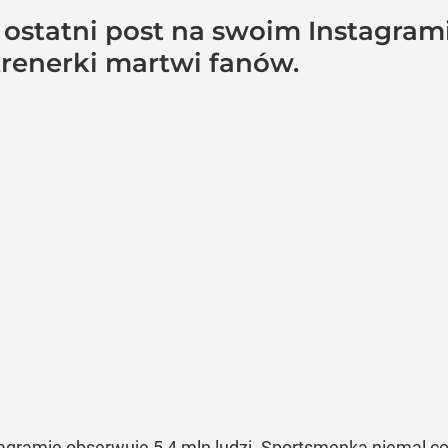
statni post na swoim Instagrami
renerki martwi fanów.
agramie obserwuje 5,4 mln ludzi. Sportsmenka niemal co