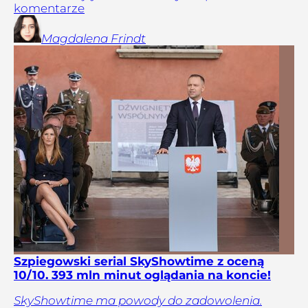
komentarze
Magdalena
Frindt
Szpiegowski serial SkyShowtime z oceną
10/10. 393 mln minut oglądania na koncie!
SkyShowtime ma powody do zadowolenia.