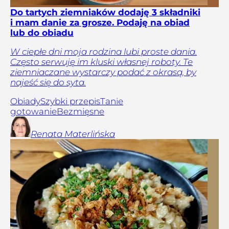
Do tartych ziemniaków dodaję 3 składniki
i mam danie za grosze. Podaję na obiad
lub do obiadu
W ciepłe dni moja rodzina lubi proste dania.
Często serwuję im kluski własnej roboty. Te
ziemniaczane wystarczy podać z okrasą, by
najeść się do syta.
Obiady
Szybki przepis
Tanie
gotowanie
Bezmięsne
Renata
Materlińska