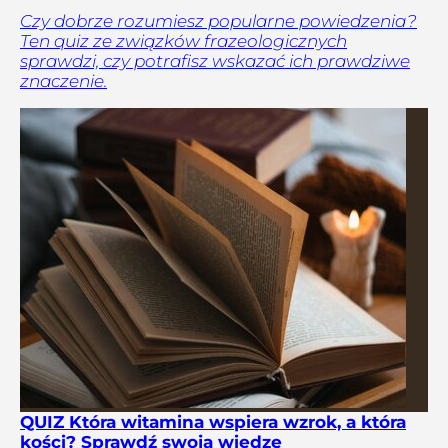
Czy dobrze rozumiesz popularne powiedzenia?
Ten quiz ze związków frazeologicznych
sprawdzi, czy potrafisz wskazać ich prawdziwe
znaczenie.
QUIZ Która witamina wspiera wzrok, a która
kości? Sprawdź swoją wiedzę