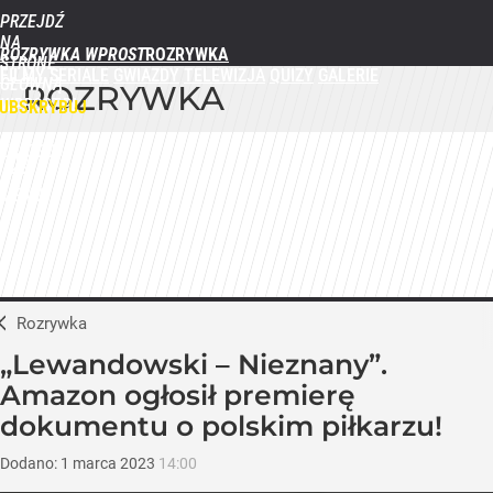
PRZEJDŹ
NA
ROZRYWKA WPROST
STRONĘ
FILMY
SERIALE
GWIAZDY
TELEWIZJA
QUIZY
GALERIE
GŁÓWNĄ
ROZRYWKA
WPROST.PL
UBSKRYBUJ
ZALOGUJ
MENU
Rozrywka
„Lewandowski – Nieznany”.
Amazon ogłosił premierę
dokumentu o polskim piłkarzu!
Dodano:
1
marca
2023
14:00