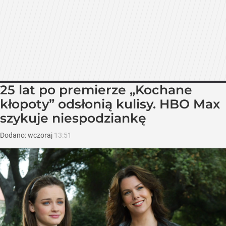
25 lat po premierze „Kochane
kłopoty” odsłonią kulisy. HBO Max
szykuje niespodziankę
Dodano:
wczoraj
13:51