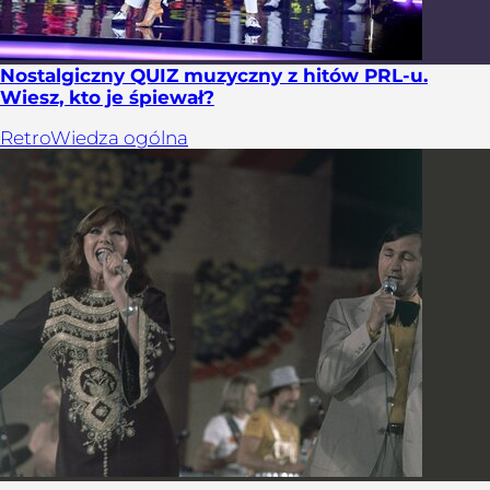
Nostalgiczny QUIZ muzyczny z hitów PRL-u.
Wiesz, kto je śpiewał?
Retro
Wiedza ogólna