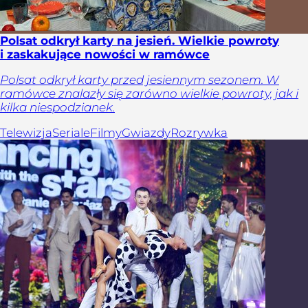
Polsat odkrył karty na jesień. Wielkie powroty
i zaskakujące nowości w ramówce
Polsat odkrył karty przed jesiennym sezonem. W
ramówce znalazły się zarówno wielkie powroty, jak i
kilka niespodzianek.
Telewizja
Seriale
Filmy
Gwiazdy
Rozrywka