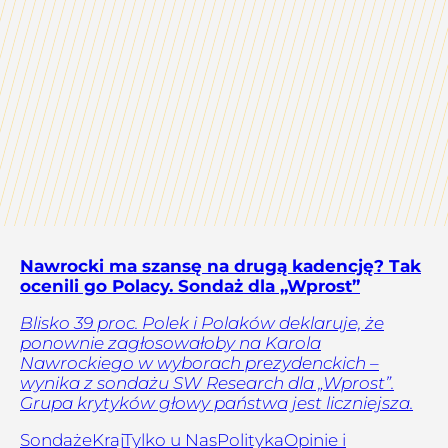
Nawrocki ma szansę na drugą kadencję? Tak
ocenili go Polacy. Sondaż dla „Wprost”
Blisko 39 proc. Polek i Polaków deklaruje, że
ponownie zagłosowałoby na Karola
Nawrockiego w wyborach prezydenckich –
wynika z sondażu SW Research dla „Wprost”.
Grupa krytyków głowy państwa jest liczniejsza.
Sondaże
Kraj
Tylko u Nas
Polityka
Opinie i