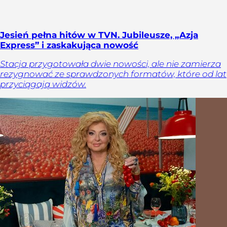
Jesień pełna hitów w TVN. Jubileusze, „Azja
Express” i zaskakująca nowość
Stacja przygotowała dwie nowości, ale nie zamierza
rezygnować ze sprawdzonych formatów, które od lat
przyciągają widzów.