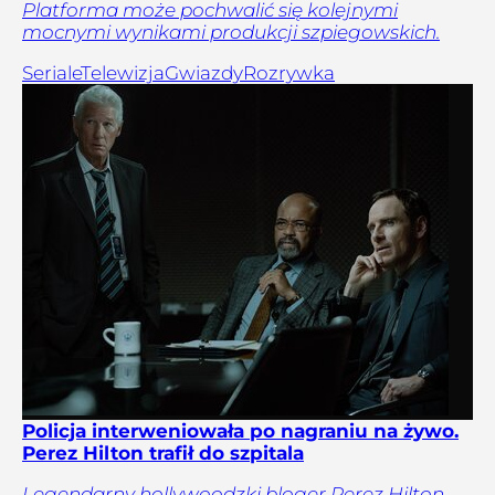
Platforma może pochwalić się kolejnymi
mocnymi wynikami produkcji szpiegowskich.
Seriale
Telewizja
Gwiazdy
Rozrywka
Policja interweniowała po nagraniu na żywo.
Perez Hilton trafił do szpitala
Legendarny hollywoodzki bloger Perez Hilton