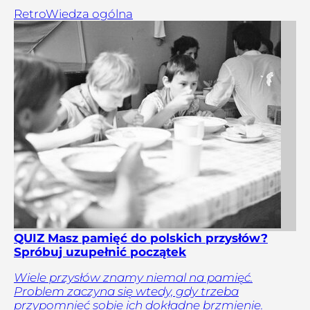
Retro
Wiedza ogólna
QUIZ Masz pamięć do polskich przysłów?
Spróbuj uzupełnić początek
Wiele przysłów znamy niemal na pamięć.
Problem zaczyna się wtedy, gdy trzeba
przypomnieć sobie ich dokładne brzmienie.