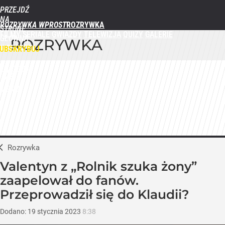
PRZEJDŹ
NA
ROZRYWKA WPROST
STRONĘ
FILMY
SERIALE
GWIAZDY
TELEWIZJA
QUIZY
GALERIE
GŁÓWNĄ
ROZRYWKA
WPROST.PL
UBSKRYBUJ
ZALOGUJ
MENU
Rozrywka
Valentyn z „Rolnik szuka żony”
zaapelował do fanów.
Przeprowadził się do Klaudii?
Dodano:
19
stycznia
2023
8:38