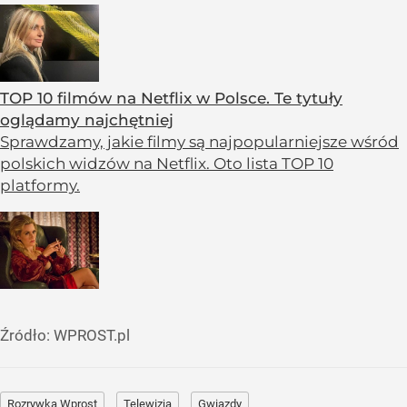
TOP 10 filmów na Netflix w Polsce. Te tytuły
oglądamy najchętniej
Sprawdzamy, jakie filmy są najpopularniejsze wśród
polskich widzów na Netflix. Oto lista TOP 10
platformy.
Źródło:
WPROST.pl
Rozrywka Wprost
Telewizja
Gwiazdy