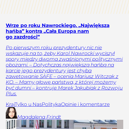
Wrze po roku Nawrockiego. „Największa
hańba” kontra „Cała Europa nam
go zazdrości”
Po pierwszym roku prezydentury nic nie
wskazuje na to, żeby Karol Nawrocki wyciszył
spory między dwoma zwaśnionymi politycznymi
obozami. – Dotychczas największą hańbą na
karcie jego prezydentury jest chyba
zawetowanie SAFE – ocenia Mariusz Witczak z
KO. – Mamy głowę państwa, z której możemy
być dumni – kontruje Marek Jakubiak z Rozwoju
Plus.
Kraj
Tylko u Nas
Polityka
Opinie i komentarze
Magdalena
Frindt