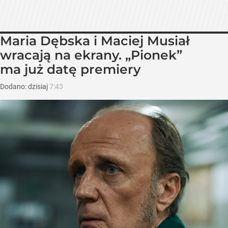
Maria Dębska i Maciej Musiał
wracają na ekrany. „Pionek”
ma już datę premiery
Dodano:
dzisiaj
7:43