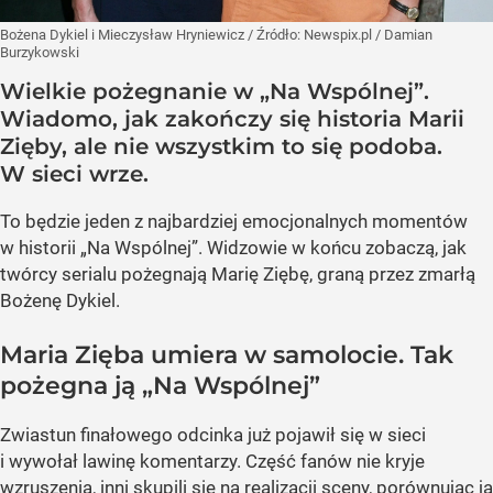
Bożena Dykiel i Mieczysław Hryniewicz
/ Źródło:
Newspix.pl
/
Damian
Burzykowski
Wielkie pożegnanie w „Na Wspólnej”.
Wiadomo, jak zakończy się historia Marii
Zięby, ale nie wszystkim to się podoba.
W sieci wrze.
To będzie jeden z najbardziej emocjonalnych momentów
w historii „Na Wspólnej”. Widzowie w końcu zobaczą, jak
twórcy serialu pożegnają Marię Ziębę, graną przez zmarłą
Bożenę Dykiel.
Maria Zięba umiera w samolocie. Tak
pożegna ją „Na Wspólnej”
Zwiastun finałowego odcinka już pojawił się w sieci
i wywołał lawinę komentarzy. Część fanów nie kryje
wzruszenia, inni skupili się na realizacji sceny, porównując ją