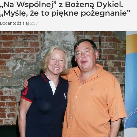
„Na Wspólnej” z Bożeną Dykiel.
„Myślę, że to piękne pożegnanie”
Dodano:
dzisiaj
6:37