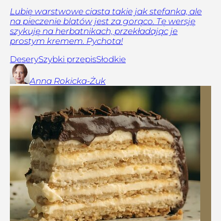
Lubię warstwowe ciasta takie jak stefanka, ale
na pieczenie blatów jest za gorąco. Tę wersję
szykuję na herbatnikach, przekładając je
prostym kremem. Pychota!
Desery
Szybki przepis
Słodkie
Anna
Rokicka-Żuk