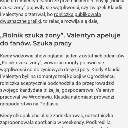
Klaudia i Valentyn. Mimo że przed finałem 9. edycji „Rolnik
szuka żony” pojawiły się wątpliwości, czy związek Klaudii
i Valentyna przetrwał, bo
rolniczka publikowała
dwuznaczne grafiki
, to relacja rozwija się dalej.
„Rolnik szuka żony”. Valentyn apeluje
do fanów. Szuka pracy
Kiedy widzowie show oglądali jeden z ostatnich odcinków
„Rolnik szuka żony”, wówczas mogły pojawić się
wątpliwości co do życiowych decyzji pary. Kiedy Klaudia
i Valentyn byli na romantycznej kolacji w Ogrodzieńcu,
rolniczka sceptycznie podchodziła do przeprowadzki
swojego kandydata bliżej jej gospodarstwa. Valentyn
pracował we Wrocławiu, Klaudia natomiast prowadzi
gospodarstwo na Podlasiu.
Kiedy chłopak chciał się zadeklarować, uczestniczka
zaproponowała spotkania w weekendy. Podkreśliła,