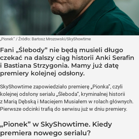
„Pionek”
/ Źródło:
Bartosz Mrozowski/SkyShowtime
Fani „Ślebody” nie będą musieli długo
czekać na dalszy ciąg historii Anki Serafin
i Bastiana Strzygonia. Mamy już datę
premiery kolejnej odsłony.
SkyShowtime zapowiedziało premierę „Pionka”, czyli
kolejnej odsłony serialu „Śleboda”, kryminalnej historii
z Marią Dębską i Maciejem Musiałem w rolach głównych.
Pierwsze odcinki trafią do serwisu już w dniu premiery.
„Pionek” w SkyShowtime. Kiedy
premiera nowego serialu?