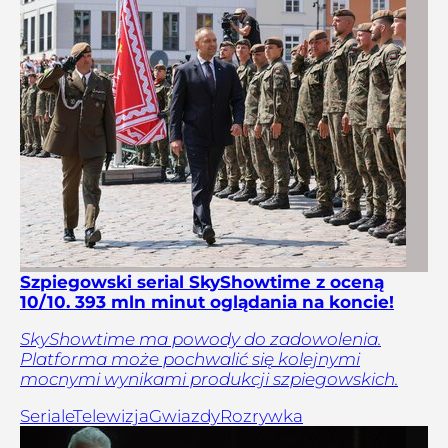
Szpiegowski serial SkyShowtime z oceną
10/10. 393 mln minut oglądania na koncie!
SkyShowtime ma powody do zadowolenia.
Platforma może pochwalić się kolejnymi
mocnymi wynikami produkcji szpiegowskich.
Seriale
Telewizja
Gwiazdy
Rozrywka