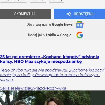
SKOMENTUJ
UDOSTĘPNIJ
Obserwuj nas
w
Google News
Dodaj jako
źródło w Google
25 lat po premierze „Kochane kłopoty” odsłonią
kulisy. HBO Max szykuje niespodziankę
Tego chyba nikt się nie spodziewał. „Kochane kłopoty”
wracają za kulisy. Powstaje dokument o kultowym
serialu.
Seriale
Telewizja
Gwiazdy
Rozrywka