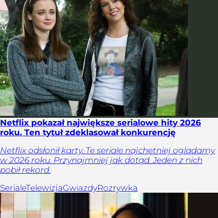
Netflix pokazał największe serialowe hity 2026
roku. Ten tytuł zdeklasował konkurencję
Netflix odsłonił karty. Te seriale najchętniej oglądamy
w 2026 roku. Przynajmniej jak dotąd. Jeden z nich
pobił rekord.
Seriale
Telewizja
Gwiazdy
Rozrywka