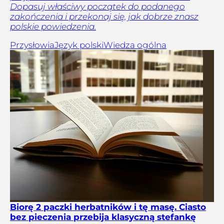
Dopasuj właściwy początek do podanego
zakończenia i przekonaj się, jak dobrze znasz
polskie powiedzenia.
Przysłowia
Język polski
Wiedza ogólna
Biorę 2 paczki herbatników i tę masę. Ciasto
bez pieczenia przebija klasyczną stefankę