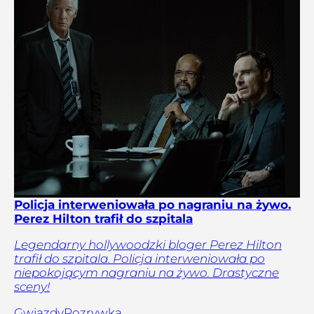
Policja interweniowała po nagraniu na żywo.
Perez Hilton trafił do szpitala
Legendarny hollywoodzki bloger Perez Hilton
trafił do szpitala. Policja interweniowała po
niepokojącym nagraniu na żywo. Drastyczne
sceny!
Gwiazdy
Rozrywka