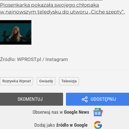
Piosenkarka pokazała swojego chłopaka
w najnowszym teledysku do utworu „Ciche szepty”.
Źródło:
WPROST.pl
/
Instagram
Rozrywka Wprost
Gwiazdy
Telewizja
SKOMENTUJ
UDOSTĘPNIJ
Obserwuj nas
w
Google News
Dodaj jako
źródło w Google