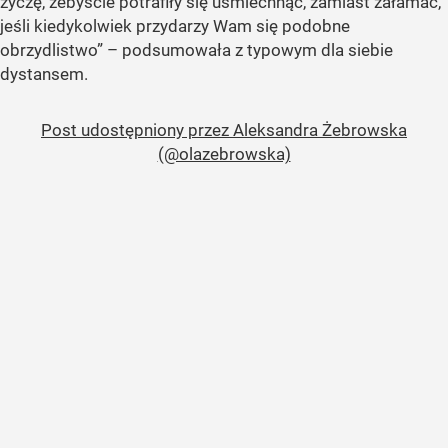
życzę, żebyście potrafiły się uśmiechnąć, zamiast załamać,
jeśli kiedykolwiek przydarzy Wam się podobne
obrzydlistwo” – podsumowała z typowym dla siebie
dystansem.
Post udostępniony przez Aleksandra Żebrowska
(@olazebrowska)