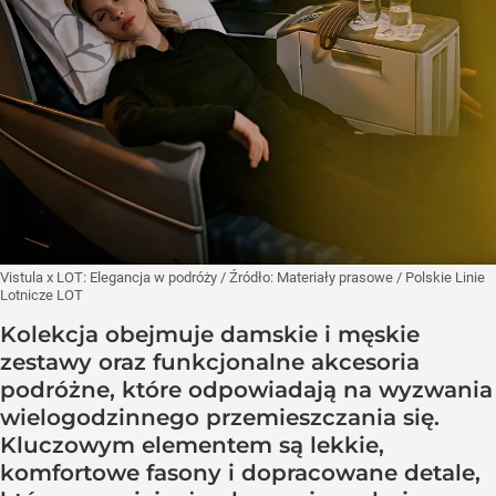
Vistula x LOT: Elegancja w podróży
/ Źródło:
Materiały prasowe
/
Polskie Linie
Lotnicze LOT
Kolekcja obejmuje damskie i męskie
zestawy oraz funkcjonalne akcesoria
podróżne, które odpowiadają na wyzwania
wielogodzinnego przemieszczania się.
Kluczowym elementem są lekkie,
komfortowe fasony i dopracowane detale,