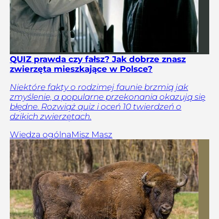
QUIZ prawda czy fałsz? Jak dobrze znasz
zwierzęta mieszkające w Polsce?
Niektóre fakty o rodzimej faunie brzmią jak
zmyślenie, a popularne przekonania okazują się
błędne. Rozwiąż quiz i oceń 10 twierdzeń o
dzikich zwierzętach.
Wiedza ogólna
Misz Masz