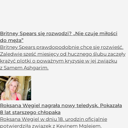
Britney Spears się rozwodzi? „Nie czuje miłości
do męża”
Britney Spears prawdopodobnie chce się rozwieść.
Zaledwie sześć miesięcy od hucznego ślubu zaczęły
krążyć plotki o poważnym kryzysie w jej związku
z Samem Ashgarim.
Roksana Węgiel nagrała nowy teledysk. Pokazała
8 lat starszego chłopaka
Roksana Węgiel w dniu 18. urodzin oficjalnie
potwierdziła związek z Kevinem Mglejem.