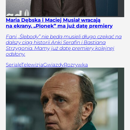
Maria Dębska i Maciej Musiał wracają
na ekrany. „Pionek” ma już datę premiery
Fani „Ślebody” nie będą musieli długo czekać na
dalszy ciąg historii Anki Serafin i Bastiana
Strzygonia. Mamy już datę premiery kolejnej
odsłony.
Seriale
Telewizja
Gwiazdy
Rozrywka