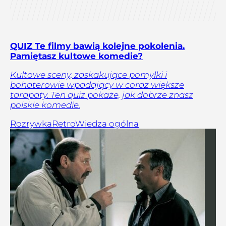
QUIZ Te filmy bawią kolejne pokolenia.
Pamiętasz kultowe komedie?
Kultowe sceny, zaskakujące pomyłki i
bohaterowie wpadający w coraz większe
tarapaty. Ten quiz pokaże, jak dobrze znasz
polskie komedie.
Rozrywka
Retro
Wiedza ogólna