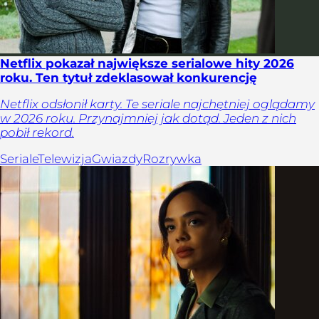
Netflix pokazał największe serialowe hity 2026
roku. Ten tytuł zdeklasował konkurencję
Netflix odsłonił karty. Te seriale najchętniej oglądamy
w 2026 roku. Przynajmniej jak dotąd. Jeden z nich
pobił rekord.
Seriale
Telewizja
Gwiazdy
Rozrywka