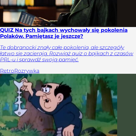
QUIZ Na tych bajkach wychowały się pokolenia
Polaków. Pamiętasz je jeszcze?
Te dobranocki znały całe pokolenia, ale szczegóły
łatwo się zacierają. Rozwiąż quiz o bajkach z czasów
PRL-u i sprawdź swoją pamięć.
Retro
Rozrywka