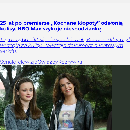
25 lat po premierze „Kochane kłopoty” odsłonią
kulisy. HBO Max szykuje niespodziankę
Tego chyba nikt się nie spodziewał. „Kochane kłopoty”
wracają za kulisy. Powstaje dokument o kultowym
serialu.
Seriale
Telewizja
Gwiazdy
Rozrywka