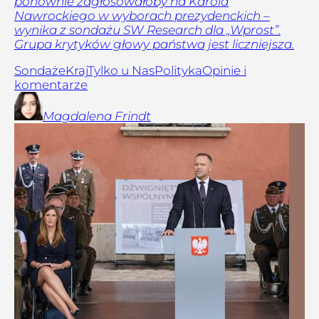
ponownie zagłosowałoby na Karola
Nawrockiego w wyborach prezydenckich –
wynika z sondażu SW Research dla „Wprost”.
Grupa krytyków głowy państwa jest liczniejsza.
Sondaże
Kraj
Tylko u Nas
Polityka
Opinie i
komentarze
Magdalena
Frindt