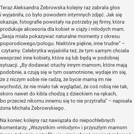
Teraz Aleksandra Żebrowska kolejny raz zabrała głos
i wyjaśniła, co było powodem intymnych zdjęć. Jak się
okazuje, fotografie powstały na potrzeby jej firmy, która
produkuje akcesoria dla kobiet w ciąży i młodych mam.
„Sesja miała pokazywać naturalne momenty z okresu
poporodowego/połogu. Niektóre piękne, inne trudne” –
czytamy. Celebrytka wyjaśniła też, że tym samym chciała
wesprzeć inne kobiety, które są lub będą w podobnej
sytuacji. „By dodawać otuchy innym mamom, które mają
podobnie, a czują się w tym osamotnione, wydaje im się,
że z niczym sobie nie radzą, że bycie mamą im nie
wychodzi, że nie miało tak wyglądać, że coś robią nie tak,
skoro nawet do kibla chodzą z dzieckiem na rękach,
bo przecież nikomu innemu się to nie przytrafia” – napisała
żona Michała Żebrowskiego.
Na koniec kolejny raz nawiązała do niepochlebnych
komentarzy. „Wszystkim »młodym« i przyszłym mamom