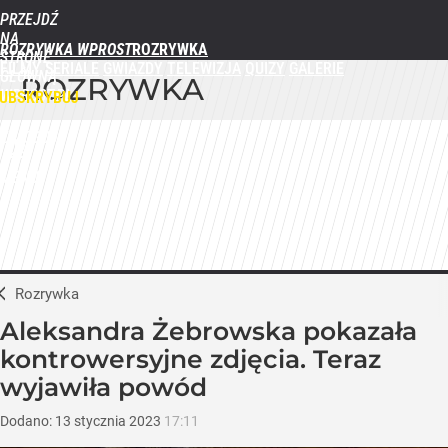
PRZEJDŹ
NA
ROZRYWKA WPROST
STRONĘ
FILMY
SERIALE
GWIAZDY
TELEWIZJA
QUIZY
GALERIE
GŁÓWNĄ
ROZRYWKA
WPROST.PL
UBSKRYBUJ
ZALOGUJ
MENU
Rozrywka
Aleksandra Żebrowska pokazała
kontrowersyjne zdjęcia. Teraz
wyjawiła powód
Dodano:
13
stycznia
2023
17:11