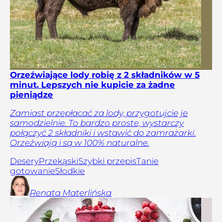
Orzeźwiające lody robię z 2 składników w 5
minut. Lepszych nie kupicie za żadne
pieniądze
Zamiast przepłacać za lody, przygotujcie je
samodzielnie. To bardzo proste, wystarczy
połączyć 2 składniki i wstawić do zamrażarki.
Orzeźwiają i są w 100% naturalne.
Desery
Przekąski
Szybki przepis
Tanie
gotowanie
Słodkie
Renata
Materlińska