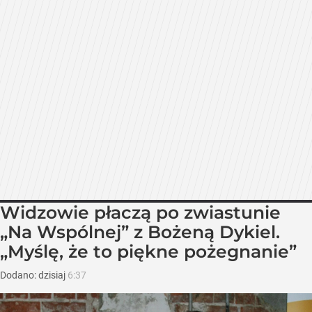
Widzowie płaczą po zwiastunie
„Na Wspólnej” z Bożeną Dykiel.
„Myślę, że to piękne pożegnanie”
Dodano:
dzisiaj
6:37