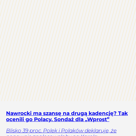
Nawrocki ma szansę na drugą kadencję? Tak
ocenili go Polacy. Sondaż dla „Wprost”
Blisko 39 proc. Polek i Polaków deklaruje, że