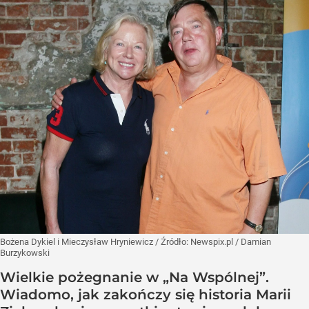
Bożena Dykiel i Mieczysław Hryniewicz
/ Źródło:
Newspix.pl
/
Damian
Burzykowski
Wielkie pożegnanie w „Na Wspólnej”.
Wiadomo, jak zakończy się historia Marii