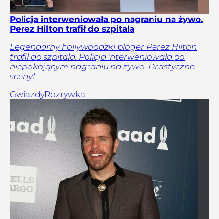
Policja interweniowała po nagraniu na żywo.
Perez Hilton trafił do szpitala
Legendarny hollywoodzki bloger Perez Hilton
trafił do szpitala. Policja interweniowała po
niepokojącym nagraniu na żywo. Drastyczne
sceny!
Gwiazdy
Rozrywka