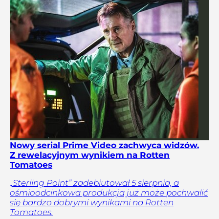
Nowy serial Prime Video zachwyca widzów.
Z rewelacyjnym wynikiem na Rotten
Tomatoes
„Sterling Point” zadebiutował 5 sierpnia, a
ośmioodcinkowa produkcja już może pochwalić
się bardzo dobrymi wynikami na Rotten
Tomatoes.