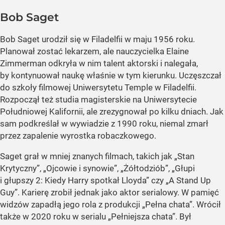
Bob Saget
Bob Saget urodził się w Filadelfii w maju 1956 roku.
Planował zostać lekarzem, ale nauczycielka Elaine
Zimmerman odkryła w nim talent aktorski i nalegała,
by kontynuował naukę właśnie w tym kierunku. Uczęszczał
do szkoły filmowej Uniwersytetu Temple w Filadelfii.
Rozpoczął też studia magisterskie na Uniwersytecie
Południowej Kalifornii, ale zrezygnował po kilku dniach. Jak
sam podkreślał w wywiadzie z 1990 roku, niemal zmarł
przez zapalenie wyrostka robaczkowego.
Saget grał w mniej znanych filmach, takich jak „Stan
Krytyczny”, „Ojcowie i synowie”, „Żółtodziób”, „Głupi
i głupszy 2: Kiedy Harry spotkał Lloyda” czy „A Stand Up
Guy”. Karierę zrobił jednak jako aktor serialowy. W pamięć
widzów zapadłą jego rola z produkcji „Pełna chata”. Wrócił
także w 2020 roku w serialu „Pełniejsza chata”. Był