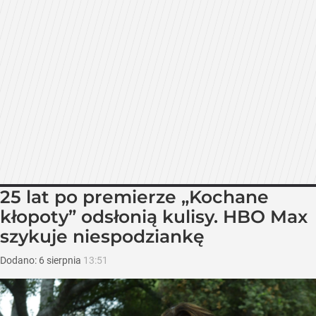
25 lat po premierze „Kochane
kłopoty” odsłonią kulisy. HBO Max
szykuje niespodziankę
Dodano:
6
sierpnia
13:51