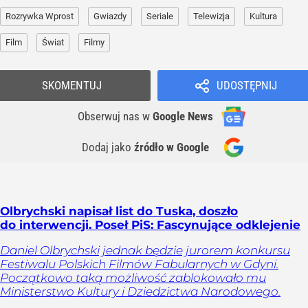
Rozrywka Wprost
Gwiazdy
Seriale
Telewizja
Kultura
Film
Świat
Filmy
SKOMENTUJ
UDOSTĘPNIJ
Obserwuj nas
w
Google News
Dodaj jako
źródło w Google
Olbrychski napisał list do Tuska, doszło
do interwencji. Poseł PiS: Fascynujące odklejenie
Daniel Olbrychski jednak będzie jurorem konkursu
Festiwalu Polskich Filmów Fabularnych w Gdyni.
Początkowo taką możliwość zablokowało mu
Ministerstwo Kultury i Dziedzictwa Narodowego.