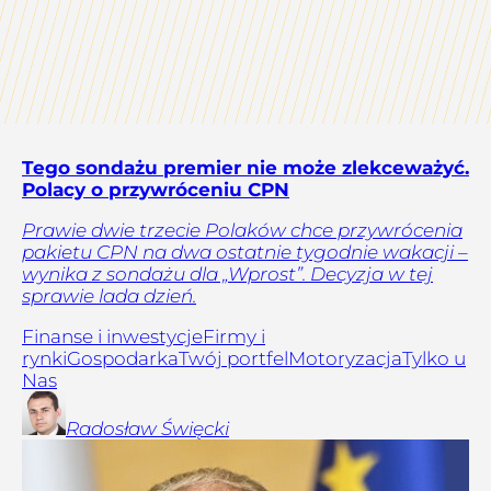
Tego sondażu premier nie może zlekceważyć.
Polacy o przywróceniu CPN
Prawie dwie trzecie Polaków chce przywrócenia
pakietu CPN na dwa ostatnie tygodnie wakacji –
wynika z sondażu dla „Wprost”. Decyzja w tej
sprawie lada dzień.
Finanse i inwestycje
Firmy i
rynki
Gospodarka
Twój portfel
Motoryzacja
Tylko u
Nas
Radosław
Święcki