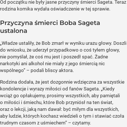
Od początku nie były jasne przyczyny śmierci Sageta. Teraz
rodzina komika wydała oświadczenie w tej sprawie.
Przyczyna śmierci Boba Sageta
ustalona
„Władze ustaliły, że Bob zmarł w wyniku urazu głowy. Doszli
do wniosku, że uderzył przypadkowo o coś tyłem głowy,
nie pomyślał, że coś mu jest i poszedł spać. Żadne
narkotyki ani alkohol nie miały z jego śmiercią nic
wspólnego” – podali bliscy aktora.
Rodzina dodała, że jest dozgonnie wdzięczna za wszystkie
kondolencje i wyrazy miłości od fanów Sageta. „Kiedy
wciąż go opłakujemy, prosimy wszystkich, aby pamiętali
o miłości i śmiechu, które Bob przyniósł na ten świat,
oraz o lekcji, jaką nam dawał: być miłym dla wszystkich,
aby ludzie, których kochasz wiedzieli o tym i stawiać czoła
trudnym czasom z uśmiechem” – czytamy.