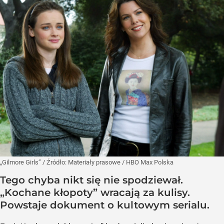
„Gilmore Girls”
/ Źródło:
Materiały prasowe
/
HBO Max Polska
Tego chyba nikt się nie spodziewał.
„Kochane kłopoty” wracają za kulisy.
Powstaje dokument o kultowym serialu.