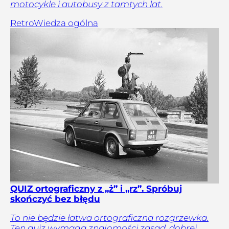
motocykle i autobusy z tamtych lat.
Retro
Wiedza ogólna
QUIZ ortograficzny z „ż” i „rz”. Spróbuj
skończyć bez błędu
To nie będzie łatwa ortograficzna rozgrzewka.
Ten quiz wymaga znajomości zasad, dobrej