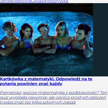
Seriale
Telewizja
Gwiazdy
Rozrywka
Kartkówka z matematyki. Odpowiedź na te
pytania powinien znać każdy
Pamiętasz jeszcze matematykę z podstawówki? Ten
quiz wygląda niewinnie, ale oprócz prostych obliczeń
trzeba znać też kilka szkolnych zasad.