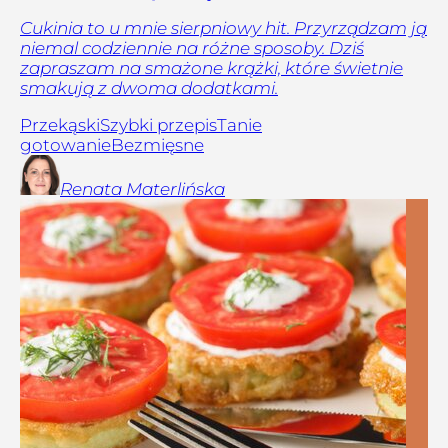
Cukinia to u mnie sierpniowy hit. Przyrządzam ją
niemal codziennie na różne sposoby. Dziś
zapraszam na smażone krążki, które świetnie
smakują z dwoma dodatkami.
Przekąski
Szybki przepis
Tanie
gotowanie
Bezmięsne
Renata
Materlińska