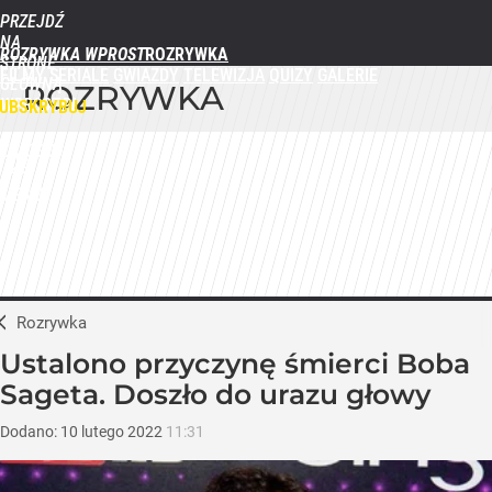
PRZEJDŹ
NA
ROZRYWKA WPROST
STRONĘ
FILMY
SERIALE
GWIAZDY
TELEWIZJA
QUIZY
GALERIE
GŁÓWNĄ
ROZRYWKA
WPROST.PL
UBSKRYBUJ
ZALOGUJ
MENU
Rozrywka
Ustalono przyczynę śmierci Boba
Sageta. Doszło do urazu głowy
Dodano:
10
lutego
2022
11:31