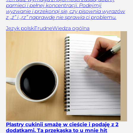
pamięci i pełnej koncentracji. Podejmij
wyzwanie i przekonaj się, czy pisownia wyrazów
z „ż” i „rz” naprawdę nie sprawia ci problemu.
Język polski
Trudne
Wiedza ogólna
Plastry cukinii smażę w cieście i podaję z 2
dodatkami. Ta przekąska to u mnie hit