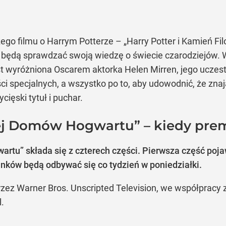
go filmu o Harrym Potterze – „Harry Potter i Kamień Fil
rej będą sprawdzać swoją wiedzę o świecie czarodziejów.
t wyróżniona Oscarem aktorka Helen Mirren, jego uczest
ci specjalnych, a wszystko po to, aby udowodnić, że zna
ięski tytuł i puchar.
iej Domów Hogwartu” – kiedy pre
artu” składa się z czterech części. Pierwsza część poja
inków będą odbywać się co tydzień w poniedziałki.
ez Warner Bros. Unscripted Television, we współpracy
.