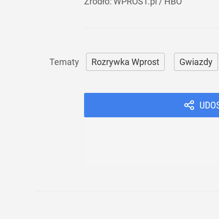
Źródło:
WPROST.pl
/
HBO
Rozrywka Wprost
Gwiazdy
UDO