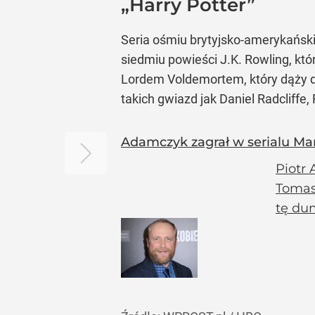
„Harry Potter”
Seria ośmiu brytyjsko-amerykański
siedmiu powieści J.K. Rowling, kt
Lordem Voldemortem, który dąży do
takich gwiazd jak Daniel Radcliffe
Adamczyk zagrał w serialu Ma
Piotr
Tomasa
tę dum