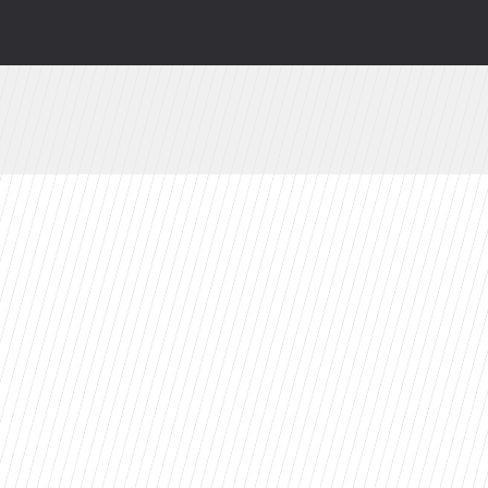
odsłonią kulisy. HBO Max szykuje niespodziankę
ty 2026 roku. Ten tytuł zdeklasował konkurencję
valu: Dziś prawdopodobnie bym tego nie zrobił