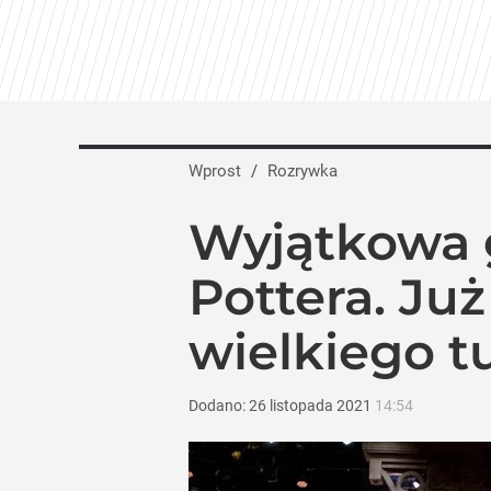
Policja interweniowała po nagraniu na ży
dodaj
10 thrillerów, które naprawdę niepokoją
Wprost
/
Rozrywka
dodaj
Wyjątkowa g
Tajemnica paragonów grozy. Tak resta
Pottera. Ju
wielkiego tu
4
Dodano:
26
listopada
2021
14:54