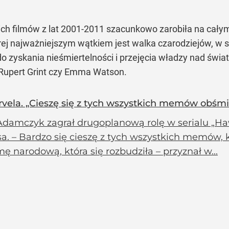
ch filmów z lat 2001-2011 szacunkowo zarobiła na całym
órej najważniejszym wątkiem jest walka czarodziejów, w 
 zyskania nieśmiertelności i przejęcia władzy nad świa
, Rupert Grint czy Emma Watson.
rvela. „Cieszę się z tych wszystkich memów obśm
 Adamczyk zagrał drugoplanową rolę w serialu „Ha
. – Bardzo się cieszę z tych wszystkich memów, k
ę narodową, która się rozbudziła – przyznał w...