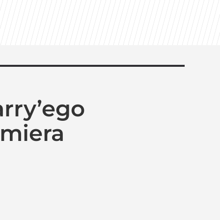
rry’ego
emiera