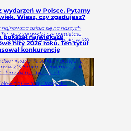
z wydarzeń w Polsce. Pytamy
 wiek. Wiesz, czy zgadujesz?
a najnowsza działa się na naszych
 Ten quiz sprawdzi, czy pamiętasz
ix pokazał największe
nia, które kształtowały Polskę w XXI
owe hity 2026 roku. Ten tytuł
asował konkurencję
odsłonił karty. Te seriale najchętniej
y w 2026 roku. Przynajmniej jak
Jeden z nich pobił rekord.
Telewizja
Gwiazdy
Rozrywka