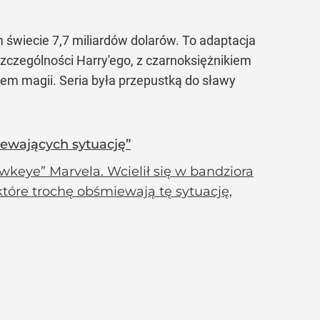
 świecie 7,7 miliardów dolarów. To adaptacja
szczególności Harry'ego, z czarnoksiężnikiem
tem magii. Seria była przepustką do sławy
iewających sytuację”
wkeye” Marvela. Wcielił się w bandziora
tóre trochę obśmiewają tę sytuację,