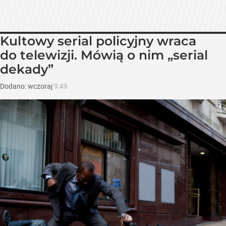
Kultowy serial policyjny wraca
do telewizji. Mówią o nim „serial
dekady”
Dodano:
wczoraj
9:49