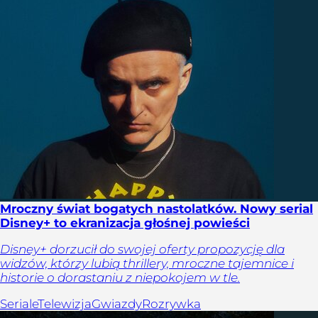
Mroczny świat bogatych nastolatków. Nowy serial
Disney+ to ekranizacja głośnej powieści
Disney+ dorzucił do swojej oferty propozycję dla
widzów, którzy lubią thrillery, mroczne tajemnice i
historie o dorastaniu z niepokojem w tle.
Seriale
Telewizja
Gwiazdy
Rozrywka