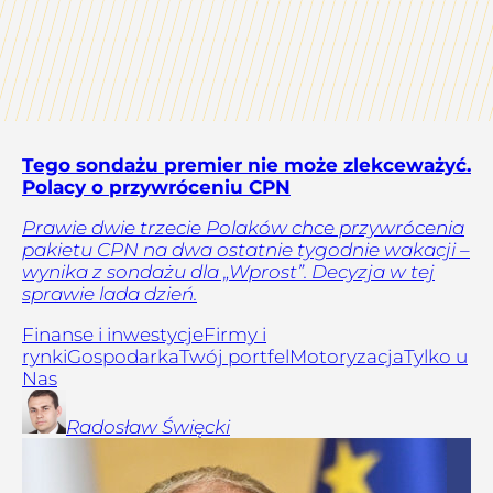
Tego sondażu premier nie może zlekceważyć.
Polacy o przywróceniu CPN
Prawie dwie trzecie Polaków chce przywrócenia
pakietu CPN na dwa ostatnie tygodnie wakacji –
wynika z sondażu dla „Wprost”. Decyzja w tej
sprawie lada dzień.
Finanse i inwestycje
Firmy i
rynki
Gospodarka
Twój portfel
Motoryzacja
Tylko u
Nas
Radosław
Święcki