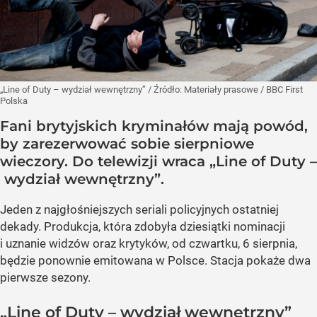
„Line of Duty – wydział wewnętrzny”
/ Źródło:
Materiały prasowe
/
BBC First
Polska
Fani brytyjskich kryminałów mają powód,
by zarezerwować sobie sierpniowe
wieczory. Do telewizji wraca „Line of Duty –
wydział wewnętrzny”.
Jeden z najgłośniejszych seriali policyjnych ostatniej
dekady. Produkcja, która zdobyła dziesiątki nominacji
i uznanie widzów oraz krytyków, od czwartku, 6 sierpnia,
będzie ponownie emitowana w Polsce. Stacja pokaże dwa
pierwsze sezony.
„Line of Duty – wydział wewnętrzny”