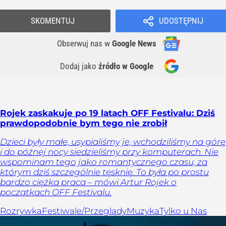
SKOMENTUJ
UDOSTĘPNIJ
Obserwuj nas
w
Google News
Dodaj jako
źródło w Google
Rojek zaskakuje po 19 latach OFF Festivalu: Dziś
prawdopodobnie bym tego nie zrobił
Dzieci były małe, usypialiśmy je, wchodziliśmy na górę
i do późnej nocy siedzieliśmy przy komputerach. Nie
wspominam tego jako romantycznego czasu, za
którym dziś szczególnie tęsknię. To była po prostu
bardzo ciężka praca – mówi Artur Rojek o
początkach OFF Festivalu.
Rozrywka
Festiwale/Przeglądy
Muzyka
Tylko u Nas