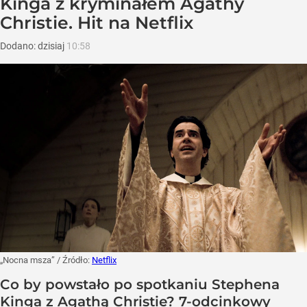
Kinga z kryminałem Agathy
Christie. Hit na Netflix
Dodano:
dzisiaj
10:58
„Nocna msza”
/ Źródło:
Netflix
Co by powstało po spotkaniu Stephena
Kinga z Agathą Christie? 7-odcinkowy