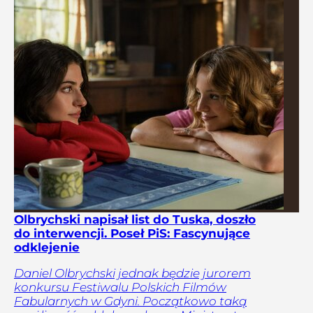
Olbrychski napisał list do Tuska, doszło
do interwencji. Poseł PiS: Fascynujące
odklejenie
Daniel Olbrychski jednak będzie jurorem
konkursu Festiwalu Polskich Filmów
Fabularnych w Gdyni. Początkowo taką