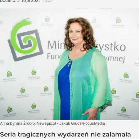
Dodano:
5
maja
2021
16:23
Anna Dymna
Źródło:
Newspix.pl
/
Jakub Gruca/FocusMedia
Seria tragicznych wydarzeń nie załamała