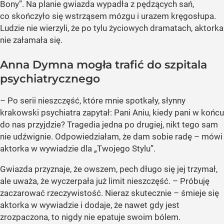
Bony”. Na planie gwiazda wypadła z pędzących sań,
co skończyło się wstrząsem mózgu i urazem kręgosłupa.
Ludzie nie wierzyli, że po tylu życiowych dramatach, aktorka
nie załamała się.
Anna Dymna mogła trafić do szpitala
psychiatrycznego
– Po serii nieszczęść, które mnie spotkały, słynny
krakowski psychiatra zapytał: Pani Aniu, kiedy pani w końcu
do nas przyjdzie? Tragedia jedna po drugiej, nikt tego sam
nie udźwignie. Odpowiedziałam, że dam sobie radę
– mówi
aktorka w wywiadzie dla „Twojego Stylu”.
Gwiazda przyznaje, że owszem, pech długo się jej trzymał,
ale uważa, że wyczerpała już limit nieszczęść. –
Próbuję
zaczarować rzeczywistość. Nieraz skutecznie
– śmieje się
aktorka w wywiadzie i dodaje, że nawet gdy jest
zrozpaczona, to nigdy nie epatuje swoim bólem.