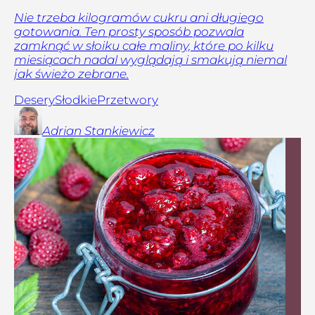
Nie trzeba kilogramów cukru ani długiego
gotowania. Ten prosty sposób pozwala
zamknąć w słoiku całe maliny, które po kilku
miesiącach nadal wyglądają i smakują niemal
jak świeżo zebrane.
Desery
Słodkie
Przetwory
Adrian
Stankiewicz