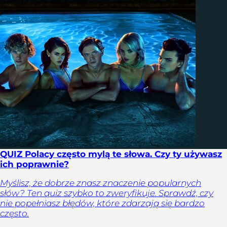
QUIZ Polacy często mylą te słowa. Czy ty używasz
ich poprawnie?
Myślisz, że dobrze znasz znaczenie popularnych
słów? Ten quiz szybko to zweryfikuje. Sprawdź, czy
nie popełniasz błędów, które zdarzają się bardzo
często.