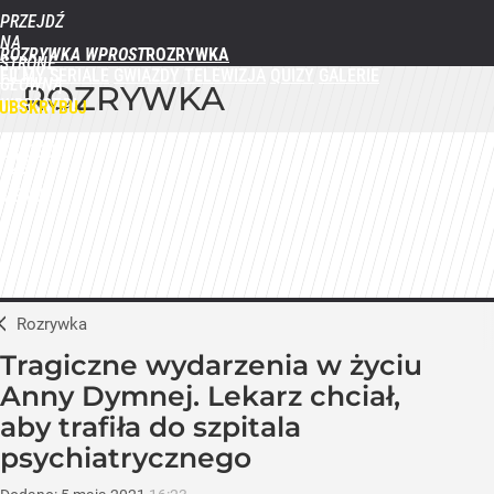
PRZEJDŹ
NA
ROZRYWKA WPROST
STRONĘ
FILMY
SERIALE
GWIAZDY
TELEWIZJA
QUIZY
GALERIE
GŁÓWNĄ
ROZRYWKA
WPROST.PL
UBSKRYBUJ
ZALOGUJ
MENU
Rozrywka
Tragiczne wydarzenia w życiu
Anny Dymnej. Lekarz chciał,
aby trafiła do szpitala
psychiatrycznego