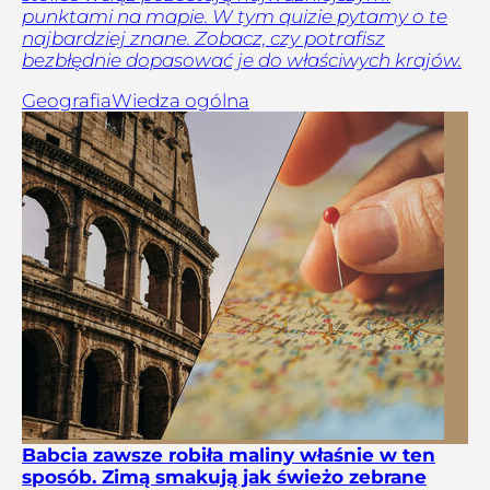
punktami na mapie. W tym quizie pytamy o te
najbardziej znane. Zobacz, czy potrafisz
bezbłędnie dopasować je do właściwych krajów.
Geografia
Wiedza ogólna
Babcia zawsze robiła maliny właśnie w ten
sposób. Zimą smakują jak świeżo zebrane