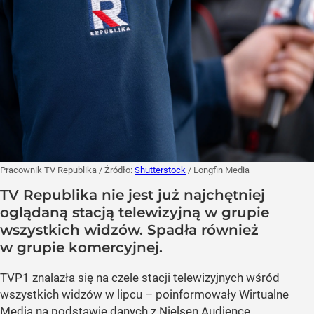
Pracownik TV Republika
/ Źródło:
Shutterstock
/
Longfin Media
TV Republika nie jest już najchętniej
oglądaną stacją telewizyjną w grupie
wszystkich widzów. Spadła również
w grupie komercyjnej.
TVP1 znalazła się na czele stacji telewizyjnych wśród
wszystkich widzów w lipcu – poinformowały Wirtualne
Media na podstawie danych z Nielsen Audience