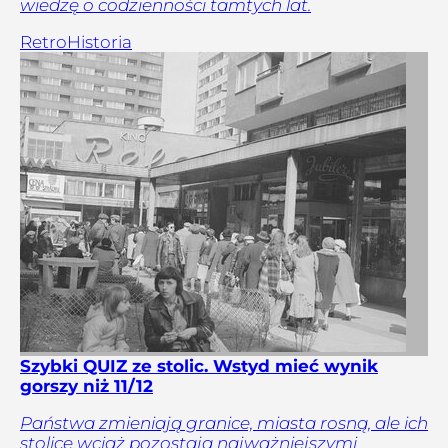
wiedzę o codzienności tamtych lat.
Retro
Historia
Szybki QUIZ ze stolic. Wstyd mieć wynik
gorszy niż 11/12
Państwa zmieniają granice, miasta rosną, ale ich
stolice wciąż pozostają najważniejszymi