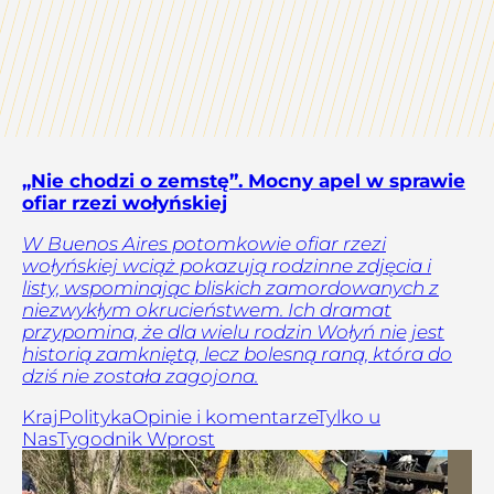
„Nie chodzi o zemstę”. Mocny apel w sprawie
ofiar rzezi wołyńskiej
W Buenos Aires potomkowie ofiar rzezi
wołyńskiej wciąż pokazują rodzinne zdjęcia i
listy, wspominając bliskich zamordowanych z
niezwykłym okrucieństwem. Ich dramat
przypomina, że dla wielu rodzin Wołyń nie jest
historią zamkniętą, lecz bolesną raną, która do
dziś nie została zagojona.
Kraj
Polityka
Opinie i komentarze
Tylko u
Nas
Tygodnik Wprost