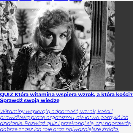
QUIZ Która witamina wspiera wzrok, a która kości?
Sprawdź swoją wiedzę
Witaminy wspierają odporność, wzrok, kości i
prawidłową pracę organizmu, ale łatwo pomylić ich
działanie. Rozwiąż quiz i przekonaj się, czy naprawdę
dobrze znasz ich rolę oraz najważniejsze źródła.