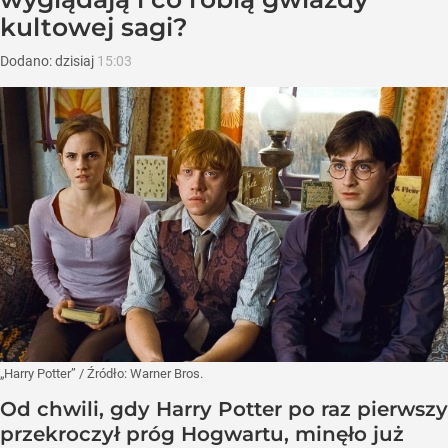
kultowej sagi?
Dodano:
dzisiaj
15:03
„Harry Potter”
/ Źródło:
Warner Bros.
Od chwili, gdy Harry Potter po raz pierwszy
przekroczył próg Hogwartu, minęło już