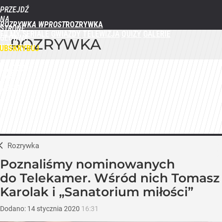
PRZEJDŹ
NA
ROZRYWKA WPROST
STRONĘ
FILMY
SERIALE
GWIAZDY
TELEWIZJA
QUIZY
GALERIE
GŁÓWNĄ
ROZRYWKA
WPROST.PL
UBSKRYBUJ
ZALOGUJ
MENU
Rozrywka
Poznaliśmy nominowanych
do Telekamer. Wśród nich Tomasz
Karolak i „Sanatorium miłości”
Dodano:
14
stycznia
2020
16:31