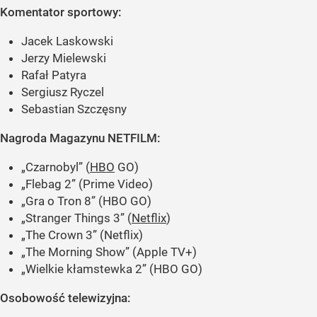
Komentator sportowy:
Jacek Laskowski
Jerzy Mielewski
Rafał Patyra
Sergiusz Ryczel
Sebastian Szczęsny
Nagroda Magazynu NETFILM:
„Czarnobyl” (
HBO
GO)
„Flebag 2” (Prime Video)
„Gra o Tron 8” (HBO GO)
„Stranger Things 3” (
Netflix
)
„The Crown 3” (Netflix)
„The Morning Show” (Apple TV+)
„Wielkie kłamstewka 2” (HBO GO)
Osobowość telewizyjna: