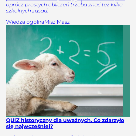
oprócz prostych obliczeń trzeba znać też kilka
szkolnych zasad.
Wiedza ogólna
Misz Masz
QUIZ historyczny dla uważnych. Co zdarzyło
się najwcześniej?