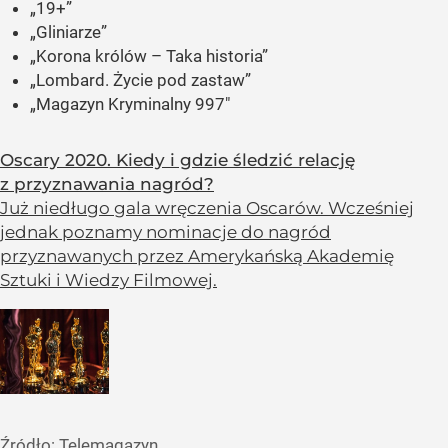
„19+”
„Gliniarze”
„Korona królów – Taka historia”
„Lombard. Życie pod zastaw”
„Magazyn Kryminalny 997″
Oscary 2020. Kiedy i gdzie śledzić relację
z przyznawania nagród?
Już niedługo gala wręczenia Oscarów. Wcześniej
jednak poznamy nominacje do nagród
przyznawanych przez Amerykańską Akademię
Sztuki i Wiedzy Filmowej.
Źródło:
Telemagazyn