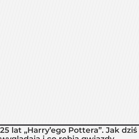
25 lat „Harry’ego Pottera”. Jak dziś
wyglądają i co robią gwiazdy