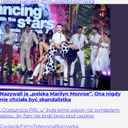
Telewizja
Seriale
Filmy
Gwiazdy
Rozrywka
Nazywali ją „polską Marilyn Monroe”. Ona nigdy
nie chciała być skandalistką
„Grzesznica PRL-u” była kimś więcej niż symbolem
seksu. Jej fani nie brali tego pod uwagę.
Gwiazdy
Filmy
Telewizja
Rozrywka