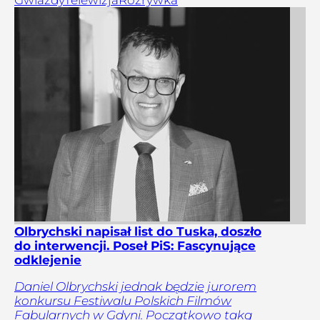
Gwiazdy
Telewizja
Rozrywka
Olbrychski napisał list do Tuska, doszło
do interwencji. Poseł PiS: Fascynujące
odklejenie
Daniel Olbrychski jednak będzie jurorem
konkursu Festiwalu Polskich Filmów
Fabularnych w Gdyni. Początkowo taką