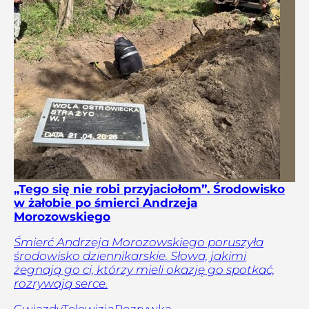
„Tego się nie robi przyjaciołom”. Środowisko
w żałobie po śmierci Andrzeja
Morozowskiego
Śmierć Andrzeja Morozowskiego poruszyła
środowisko dziennikarskie. Słowa, jakimi
żegnają go ci, którzy mieli okazję go spotkać,
rozrywają serce.