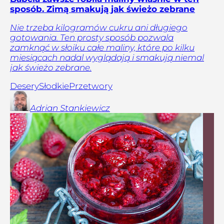
sposób. Zimą smakują jak świeżo zebrane
Nie trzeba kilogramów cukru ani długiego
gotowania. Ten prosty sposób pozwala
zamknąć w słoiku całe maliny, które po kilku
miesiącach nadal wyglądają i smakują niemal
jak świeżo zebrane.
Desery
Słodkie
Przetwory
Adrian
Stankiewicz