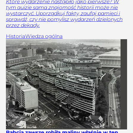
Które wydarzenie nastąpiło jako pierwsze? W
tym quizie sama znajomość historii może nie
wystarczyć. Uporządkuj fakty, zaufaj pamięci i
sprawdź, czy nie pomylisz wydarzeń dzielonych
przez dekady.
Historia
Wiedza ogólna
Babcia zawsze robiła maliny właśnie w ten