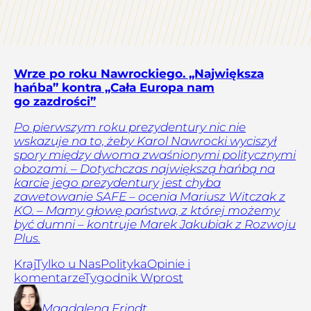
Wrze po roku Nawrockiego. „Największa
hańba” kontra „Cała Europa nam
go zazdrości”
Po pierwszym roku prezydentury nic nie
wskazuje na to, żeby Karol Nawrocki wyciszył
spory między dwoma zwaśnionymi politycznymi
obozami. – Dotychczas największą hańbą na
karcie jego prezydentury jest chyba
zawetowanie SAFE – ocenia Mariusz Witczak z
KO. – Mamy głowę państwa, z której możemy
być dumni – kontruje Marek Jakubiak z Rozwoju
Plus.
Kraj
Tylko u Nas
Polityka
Opinie i
komentarze
Tygodnik Wprost
Magdalena
Frindt