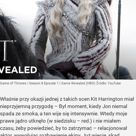
Game of Thrones | Season 8 Episode 1 | Game Revealed (HBO)
Źródło:
YouTube
Właśnie przy okazji jednej z takich scen Kit Harrington miał
nieprzyjemną przygodę – Był moment, kiedy Jon niemal
spada ze smoka, a ten wije się intensywnie. Wtedy moje
prawe jądro utknęło (w siedzisku – red.) i nie miałem
czasu, żeby powiedzieć, by to zatrzymać – relacjonował
aktor, wywołując rozbawienie ekipy. Już wiecie, skąd