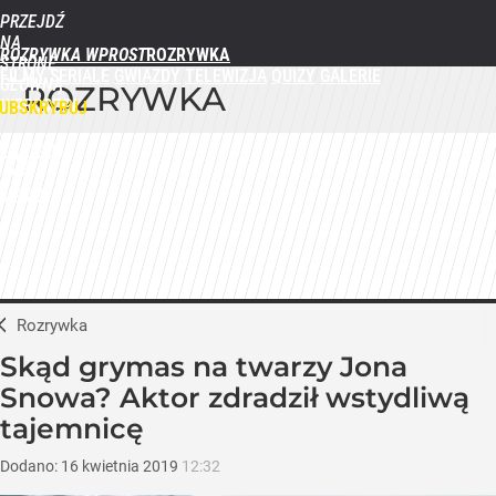
PRZEJDŹ
NA
ROZRYWKA WPROST
STRONĘ
FILMY
SERIALE
GWIAZDY
TELEWIZJA
QUIZY
GALERIE
GŁÓWNĄ
ROZRYWKA
WPROST.PL
UBSKRYBUJ
ZALOGUJ
MENU
Rozrywka
Skąd grymas na twarzy Jona
Snowa? Aktor zdradził wstydliwą
tajemnicę
Dodano:
16
kwietnia
2019
12:32