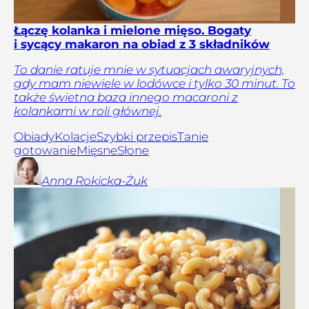
Łączę kolanka i mielone mięso. Bogaty
i sycący makaron na obiad z 3 składników
To danie ratuje mnie w sytuacjach awaryjnych,
gdy mam niewiele w lodówce i tylko 30 minut. To
także świetna baza innego macaroni z
kolankami w roli głównej.
Obiady
Kolacje
Szybki przepis
Tanie
gotowanie
Mięsne
Słone
Anna
Rokicka-Żuk