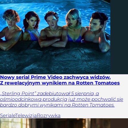
Nowy serial Prime Video zachwyca widzów.
Z rewelacyjnym wynikiem na Rotten Tomatoes
„Sterling Point” zadebiutował 5 sierpnia, a
ośmioodcinkowa produkcja już może pochwalić się
bardzo dobrymi wynikami na Rotten Tomatoes.
Seriale
Telewizja
Rozrywka