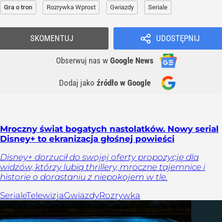
Gra o tron
Rozrywka Wprost
Gwiazdy
Seriale
SKOMENTUJ
UDOSTĘPNIJ
Obserwuj nas
w
Google News
Dodaj jako
źródło w Google
Mroczny świat bogatych nastolatków. Nowy serial
Disney+ to ekranizacja głośnej powieści
Disney+ dorzucił do swojej oferty propozycję dla
widzów, którzy lubią thrillery, mroczne tajemnice i
historie o dorastaniu z niepokojem w tle.
Seriale
Telewizja
Gwiazdy
Rozrywka