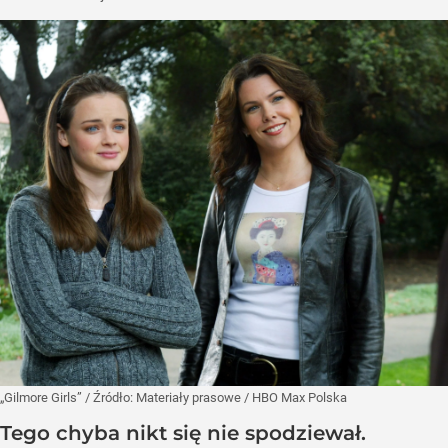
„Gilmore Girls”
/ Źródło:
Materiały prasowe
/
HBO Max Polska
Tego chyba nikt się nie spodziewał.