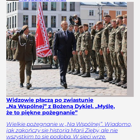
Widzowie płaczą po zwiastunie
„Na Wspólnej” z Bożeną Dykiel. „Myślę,
że to piękne pożegnanie”
Wielkie pożegnanie w „Na Wspólnej”. Wiadomo,
jak zakończy się historia Marii Zięby, ale nie
wszystkim to się podoba. W sieci wrze.