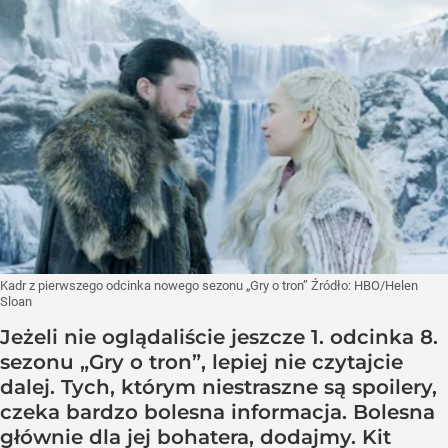
Kadr z pierwszego odcinka nowego sezonu „Gry o tron”
Źródło:
HBO/Helen
Sloan
Jeżeli nie oglądaliście jeszcze 1. odcinka 8.
sezonu „Gry o tron”, lepiej nie czytajcie
dalej. Tych, którym niestraszne są spoilery,
czeka bardzo bolesna informacja. Bolesna
głównie dla jej bohatera, dodajmy. Kit