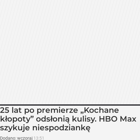
25 lat po premierze „Kochane
kłopoty” odsłonią kulisy. HBO Max
szykuje niespodziankę
Dodano:
wczoraj
13:51