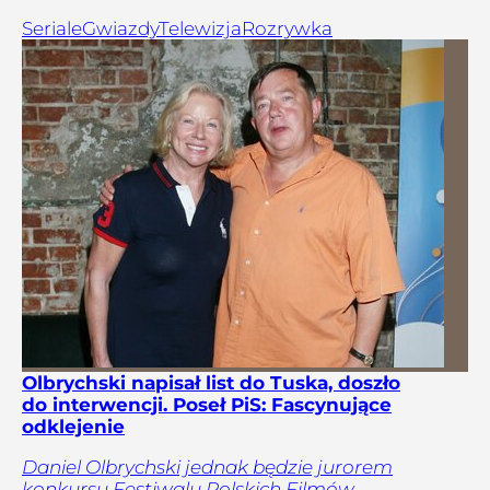
Seriale
Gwiazdy
Telewizja
Rozrywka
Olbrychski napisał list do Tuska, doszło
do interwencji. Poseł PiS: Fascynujące
odklejenie
Daniel Olbrychski jednak będzie jurorem
konkursu Festiwalu Polskich Filmów