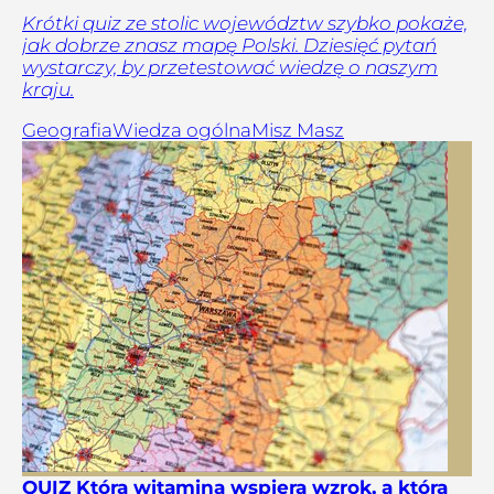
Krótki quiz ze stolic województw szybko pokaże,
jak dobrze znasz mapę Polski. Dziesięć pytań
wystarczy, by przetestować wiedzę o naszym
kraju.
Geografia
Wiedza ogólna
Misz Masz
QUIZ Która witamina wspiera wzrok, a która