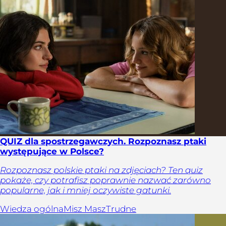
QUIZ dla spostrzegawczych. Rozpoznasz ptaki
występujące w Polsce?
Rozpoznasz polskie ptaki na zdjęciach? Ten quiz
pokaże, czy potrafisz poprawnie nazwać zarówno
popularne, jak i mniej oczywiste gatunki.
Wiedza ogólna
Misz Masz
Trudne