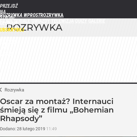
PRZEJDŹ
NA
ROZRYWKA WPROST
STRONĘ
FILMY
SERIALE
GWIAZDY
TELEWIZJA
QUIZY
GALERIE
GŁÓWNĄ
ROZRYWKA
WPROST.PL
UBSKRYBUJ
ZALOGUJ
MENU
Rozrywka
Oscar za montaż? Internauci
śmieją się z filmu „Bohemian
Rhapsody”
Dodano:
28
lutego
2019
11:49