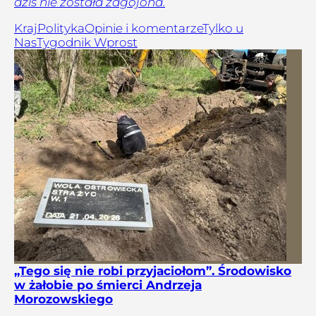
dziś nie została zagojona.
Kraj
Polityka
Opinie i komentarze
Tylko u
Nas
Tygodnik Wprost
„Tego się nie robi przyjaciołom”. Środowisko
w żałobie po śmierci Andrzeja
Morozowskiego