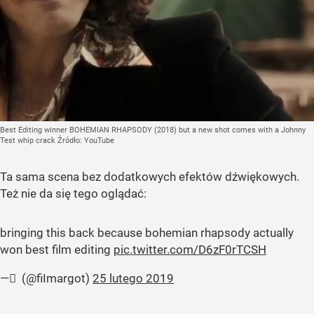
Best Editing winner BOHEMIAN RHAPSODY (2018) but a new shot comes with a Johnny
Test whip crack
Źródło:
YouTube
Ta sama scena bez dodatkowych efektów dźwiękowych.
Też nie da się tego oglądać:
bringing this back because bohemian rhapsody actually
won best film editing
pic.twitter.com/D6zF0rTCSH
— ً (@fiImargot)
25 lutego 2019