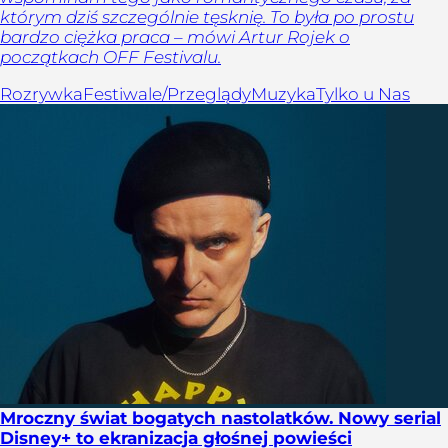
którym dziś szczególnie tęsknię. To była po prostu
bardzo ciężka praca – mówi Artur Rojek o
początkach OFF Festivalu.
Rozrywka
Festiwale/Przeglądy
Muzyka
Tylko u Nas
Mroczny świat bogatych nastolatków. Nowy serial
Disney+ to ekranizacja głośnej powieści