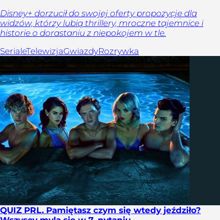
Disney+ dorzucił do swojej oferty propozycję dla
widzów, którzy lubią thrillery, mroczne tajemnice i
historie o dorastaniu z niepokojem w tle.
Seriale
Telewizja
Gwiazdy
Rozrywka
QUIZ PRL. Pamiętasz czym się wtedy jeździło?
Wszyscy mylą się w 7. pytaniu