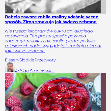
Babcia zawsze robiła maliny właśnie w ten
sposób. Zimą smakują jak świeżo zebrane
Nie trzeba kilogramów cukru ani długiego
gotowania. Ten prosty sposób pozwala
zamknąć w słoiku całe maliny, które po kilku
miesiącach nadal wyglądają i smakują niemal
jak świeżo zebrane.
Desery
Słodkie
Przetwory
Adrian
Stankiewicz