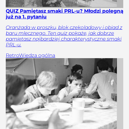
QUIZ Pamiętasz smaki PRL-u? Młodzi polegną
już na 1. pytaniu
Oranżada w proszku, blok czekoladowy i obiad z
baru mlecznego. Ten quiz pokaże, jak dobrze
pamiętasz najbardziej charakterystyczne smaki
PRL-u.
Retro
Wiedza ogólna