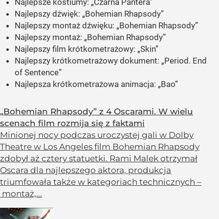
Najlepsze kostiumy:
„Czarna Pantera”
Najlepszy dźwięk:
„Bohemian Rhapsody”
Najlepszy montaż dźwięku:
„Bohemian Rhapsody”
Najlepszy montaż:
„Bohemian Rhapsody”
Najlepszy film krótkometrażowy:
„Skin”
Najlepszy krótkometrażowy dokument:
„Period. End
of Sentence”
Najlepsza krótkometrażowa animacja:
„Bao”
„Bohemian Rhapsody” z 4 Oscarami. W wielu
scenach film rozmija się z faktami
Minionej nocy podczas uroczystej gali w Dolby
Theatre w Los Angeles film Bohemian Rhapsody
zdobył aż cztery statuetki. Rami Malek otrzymał
Oscara dla najlepszego aktora, produkcja
triumfowała także w kategoriach technicznych –
montaż,...