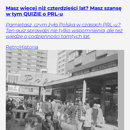
Masz więcej niż czterdzieści lat? Masz szansę
w tym QUIZIE o PRL-u
Pamiętasz, czym żyła Polska w czasach PRL-u?
Ten quiz sprawdzi nie tylko wspomnienia, ale też
wiedzę o codzienności tamtych lat.
Retro
Historia