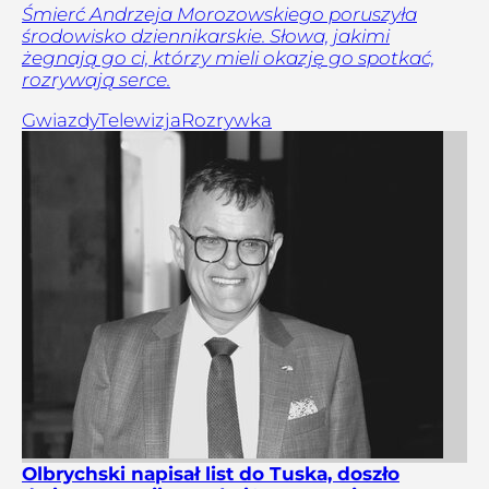
Śmierć Andrzeja Morozowskiego poruszyła
środowisko dziennikarskie. Słowa, jakimi
żegnają go ci, którzy mieli okazję go spotkać,
rozrywają serce.
Gwiazdy
Telewizja
Rozrywka
Olbrychski napisał list do Tuska, doszło