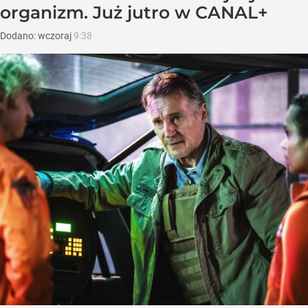
organizm. Już jutro w CANAL+
Dodano:
wczoraj
9:38