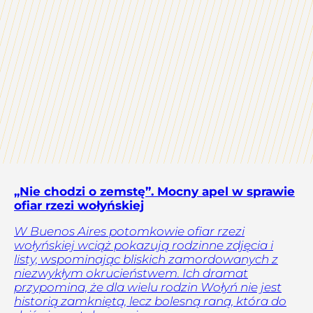
„Nie chodzi o zemstę”. Mocny apel w sprawie
ofiar rzezi wołyńskiej
W Buenos Aires potomkowie ofiar rzezi
wołyńskiej wciąż pokazują rodzinne zdjęcia i
listy, wspominając bliskich zamordowanych z
niezwykłym okrucieństwem. Ich dramat
przypomina, że dla wielu rodzin Wołyń nie jest
historią zamkniętą, lecz bolesną raną, która do