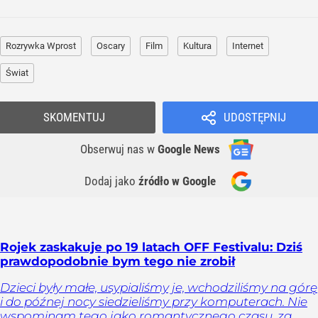
Rozrywka Wprost
Oscary
Film
Kultura
Internet
Świat
SKOMENTUJ
UDOSTĘPNIJ
Obserwuj nas
w
Google News
Dodaj jako
źródło w Google
Rojek zaskakuje po 19 latach OFF Festivalu: Dziś
prawdopodobnie bym tego nie zrobił
Dzieci były małe, usypialiśmy je, wchodziliśmy na górę
i do późnej nocy siedzieliśmy przy komputerach. Nie
wspominam tego jako romantycznego czasu, za