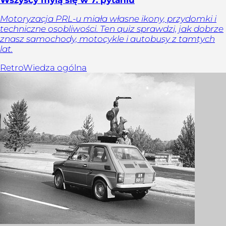
Motoryzacja PRL-u miała własne ikony, przydomki i
techniczne osobliwości. Ten quiz sprawdzi, jak dobrze
znasz samochody, motocykle i autobusy z tamtych
lat.
Retro
Wiedza ogólna