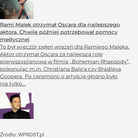
Rami Malek otrzymał Oscara dla najlepszego
aktora. Chwilę później potrzebował pomocy
medycznej
To był wieczór pełen wrażeń dla Ramiego Maleka.
Aktor otrzymał Oscara za najlepszą rolę
pierwszoplanową w filmie „Bohemian Rhapsody”,
pokonując m.in. Christiana Bale'a czy Bradleya
Coopera. Po ceremonii o artyście głośno było
nie tylko...
Źródło:
WPROST.pl