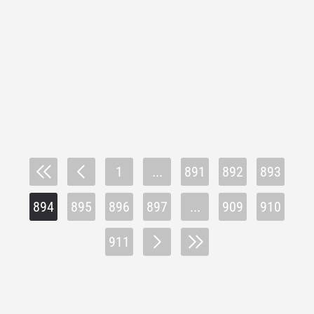
1
...
891
892
893
894
895
896
897
...
909
910
911