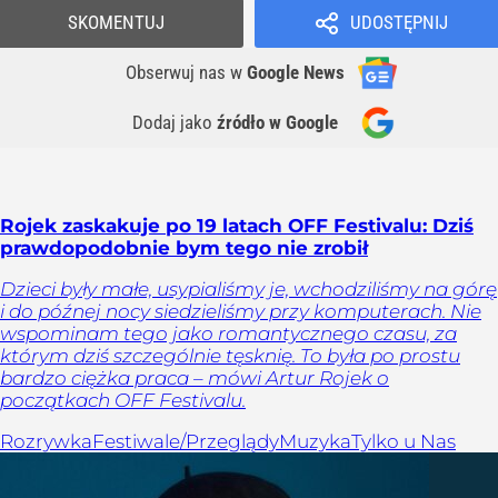
SKOMENTUJ
UDOSTĘPNIJ
Obserwuj nas
w
Google News
Dodaj jako
źródło w Google
Rojek zaskakuje po 19 latach OFF Festivalu: Dziś
prawdopodobnie bym tego nie zrobił
Dzieci były małe, usypialiśmy je, wchodziliśmy na górę
i do późnej nocy siedzieliśmy przy komputerach. Nie
wspominam tego jako romantycznego czasu, za
którym dziś szczególnie tęsknię. To była po prostu
bardzo ciężka praca – mówi Artur Rojek o
początkach OFF Festivalu.
Rozrywka
Festiwale/Przeglądy
Muzyka
Tylko u Nas