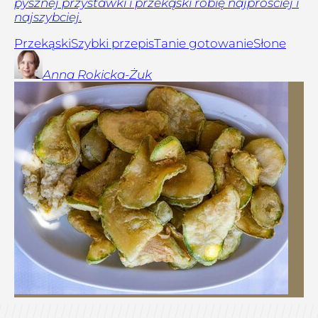
pysznej przystawki i przekąski robię najprościej i
najszybciej.
Przekąski
Szybki przepis
Tanie gotowanie
Słone
Anna
Rokicka-Żuk