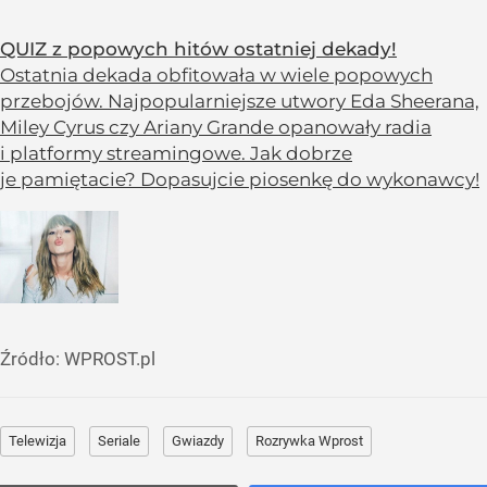
QUIZ z popowych hitów ostatniej dekady!
Ostatnia dekada obfitowała w wiele popowych
przebojów. Najpopularniejsze utwory Eda Sheerana,
Miley Cyrus czy Ariany Grande opanowały radia
i platformy streamingowe. Jak dobrze
je pamiętacie? Dopasujcie piosenkę do wykonawcy!
Źródło:
WPROST.pl
Telewizja
Seriale
Gwiazdy
Rozrywka Wprost