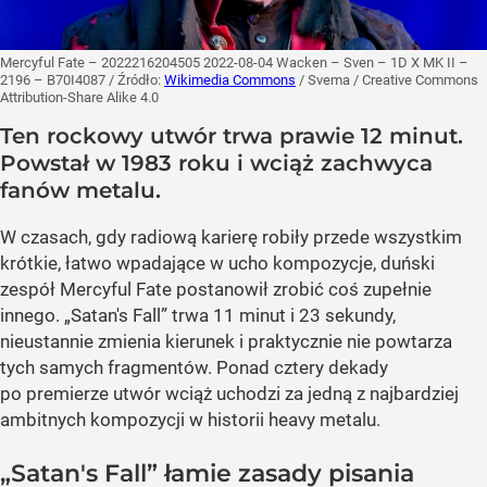
Mercyful Fate – 2022216204505 2022-08-04 Wacken – Sven – 1D X MK II –
2196 – B70I4087
/ Źródło:
Wikimedia Commons
/
Svema / Creative Commons
Attribution-Share Alike 4.0
Ten rockowy utwór trwa prawie 12 minut.
Powstał w 1983 roku i wciąż zachwyca
fanów metalu.
W czasach, gdy radiową karierę robiły przede wszystkim
krótkie, łatwo wpadające w ucho kompozycje, duński
zespół Mercyful Fate postanowił zrobić coś zupełnie
innego. „Satan's Fall” trwa 11 minut i 23 sekundy,
nieustannie zmienia kierunek i praktycznie nie powtarza
tych samych fragmentów. Ponad cztery dekady
po premierze utwór wciąż uchodzi za jedną z najbardziej
ambitnych kompozycji w historii heavy metalu.
„Satan's Fall” łamie zasady pisania