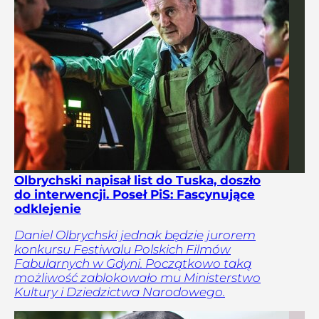
Olbrychski napisał list do Tuska, doszło
do interwencji. Poseł PiS: Fascynujące
odklejenie
Daniel Olbrychski jednak będzie jurorem
konkursu Festiwalu Polskich Filmów
Fabularnych w Gdyni. Początkowo taką
możliwość zablokowało mu Ministerstwo
Kultury i Dziedzictwa Narodowego.