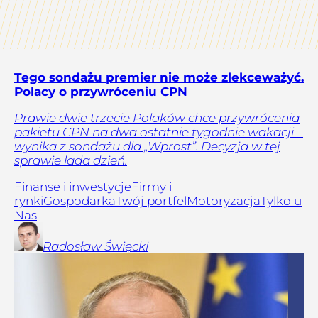
Tego sondażu premier nie może zlekceważyć.
Polacy o przywróceniu CPN
Prawie dwie trzecie Polaków chce przywrócenia
pakietu CPN na dwa ostatnie tygodnie wakacji –
wynika z sondażu dla „Wprost”. Decyzja w tej
sprawie lada dzień.
Finanse i inwestycje
Firmy i
rynki
Gospodarka
Twój portfel
Motoryzacja
Tylko u
Nas
Radosław
Święcki