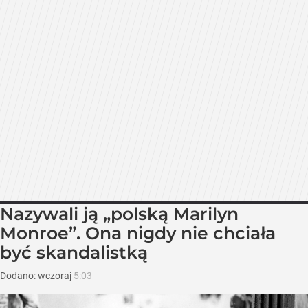
Nazywali ją „polską Marilyn
Monroe”. Ona nigdy nie chciała
być skandalistką
Dodano:
wczoraj
5:03