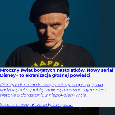
Mroczny świat bogatych nastolatków. Nowy serial
Disney+ to ekranizacja głośnej powieści
Disney+ dorzucił do swojej oferty propozycję dla
widzów, którzy lubią thrillery, mroczne tajemnice i
historie o dorastaniu z niepokojem w tle.
Seriale
Telewizja
Gwiazdy
Rozrywka