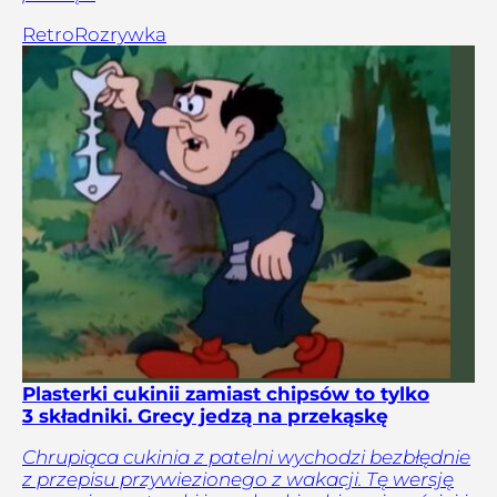
Retro
Rozrywka
Plasterki cukinii zamiast chipsów to tylko
3 składniki. Grecy jedzą na przekąskę
Chrupiąca cukinia z patelni wychodzi bezbłędnie
z przepisu przywiezionego z wakacji. Tę wersję