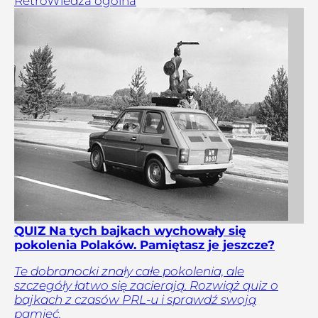
Retro
Wiedza ogólna
QUIZ Na tych bajkach wychowały się
pokolenia Polaków. Pamiętasz je jeszcze?
Te dobranocki znały całe pokolenia, ale
szczegóły łatwo się zacierają. Rozwiąż quiz o
bajkach z czasów PRL-u i sprawdź swoją
pamięć.