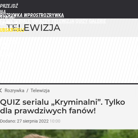
PRZEJDŹ
NA
ROZRYWKA WPROST
STRONĘ
FILMY
SERIALE
GWIAZDY
TELEWIZJA
QUIZY
GALERIE
GŁÓWNĄ
TELEWIZJA
WPROST.PL
UBSKRYBUJ
ZALOGUJ
MENU
Rozrywka
/
Telewizja
QUIZ serialu „Kryminalni”. Tylko
dla prawdziwych fanów!
Dodano:
27
sierpnia
2022
10:00