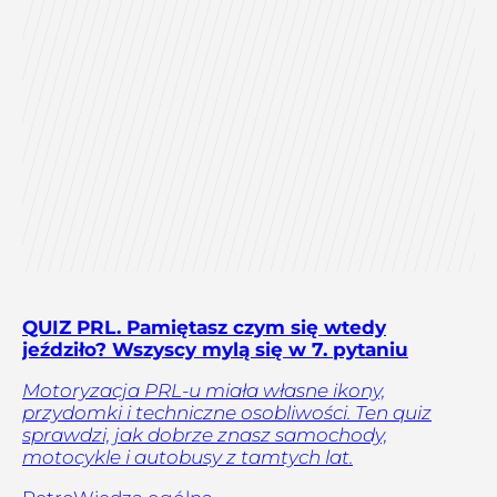
QUIZ PRL. Pamiętasz czym się wtedy
jeździło? Wszyscy mylą się w 7. pytaniu
Motoryzacja PRL-u miała własne ikony,
przydomki i techniczne osobliwości. Ten quiz
sprawdzi, jak dobrze znasz samochody,
motocykle i autobusy z tamtych lat.