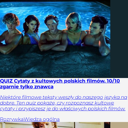
QUIZ Cytaty z kultowych polskich filmów. 10/10
zgarnie tylko znawca
Niektóre filmowe teksty weszły do naszego języka na
dobre. Ten quiz pokaże, czy rozpoznasz kultowe
cytaty i przypiszesz je do właściwych polskich filmów.
Rozrywka
Wiedza ogólna