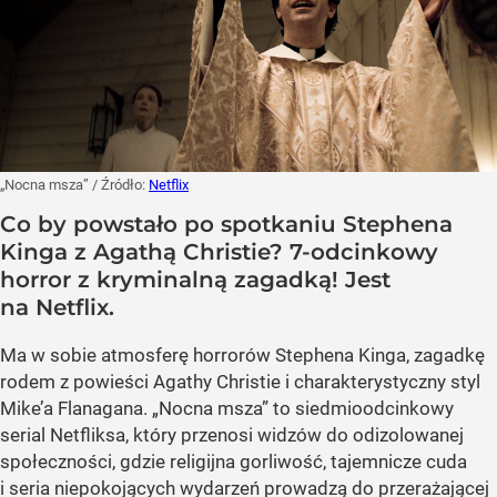
„Nocna msza”
/ Źródło:
Netflix
Co by powstało po spotkaniu Stephena
Kinga z Agathą Christie? 7-odcinkowy
horror z kryminalną zagadką! Jest
na Netflix.
Ma w sobie atmosferę horrorów Stephena Kinga, zagadkę
rodem z powieści Agathy Christie i charakterystyczny styl
Mike’a Flanagana. „Nocna msza” to siedmioodcinkowy
serial Netfliksa, który przenosi widzów do odizolowanej
społeczności, gdzie religijna gorliwość, tajemnicze cuda
i seria niepokojących wydarzeń prowadzą do przerażającej