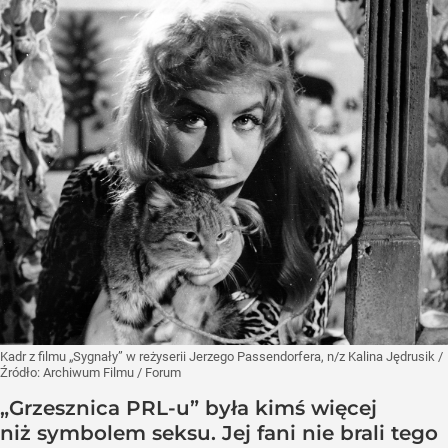
Kadr z filmu „Sygnały” w reżyserii Jerzego Passendorfera, n/z Kalina Jędrusik
/
Źródło:
Archiwum Filmu / Forum
„Grzesznica PRL-u” była kimś więcej
niż symbolem seksu. Jej fani nie brali tego