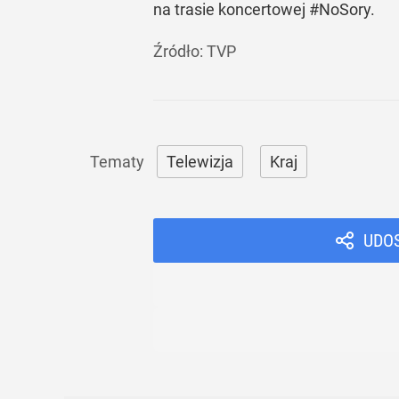
na trasie koncertowej #NoSory.
Źródło:
TVP
Telewizja
Kraj
UDO