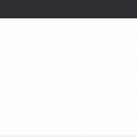
odsłonią kulisy. HBO Max szykuje niespodziankę
ty 2026 roku. Ten tytuł zdeklasował konkurencję
 hańba” kontra „Cała Europa nam go zazdrości