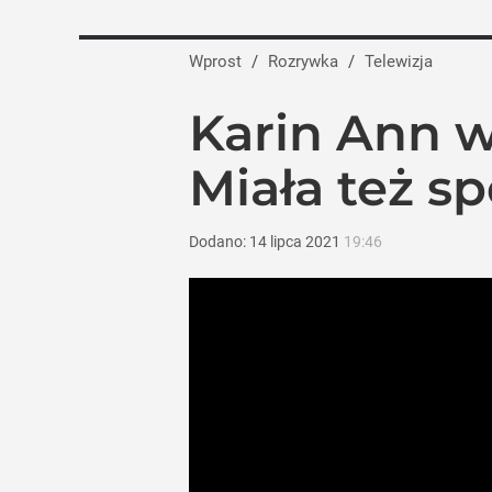
Farmacja: wzrost pod presją. co czeka 
Wprost
/
Rozrywka
/
Telewizja
dodaj
Karin Ann w
Maria Dębska i Maciej Musiał wracają na
Miała też s
dodaj
Dodano:
14
lipca
2021
19:46
Widzowie płaczą po zwiastunie „Na Wspó
dodaj