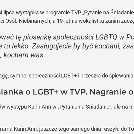
 lipca wystąpiła w programie TVP „Pytanie na Śniadani
Osób Niebinarnych, a 19-letnia wokalistka zanim zaczęł
ać tę piosenkę społeczności LGBTQ w Pols
e tu lekko. Zasługujecie by być kochani, za
i, kocham was.
agę, symbol społeczności LGBT+ i przeszła do śpiewania
ianka o LGBT+ w TVP. Nagranie o
w występu Karin Ann w „Pytaniu na Śniadanie”, ale na I
grama Karin Ann, jeszcze tego samego dnia ruszyła do T