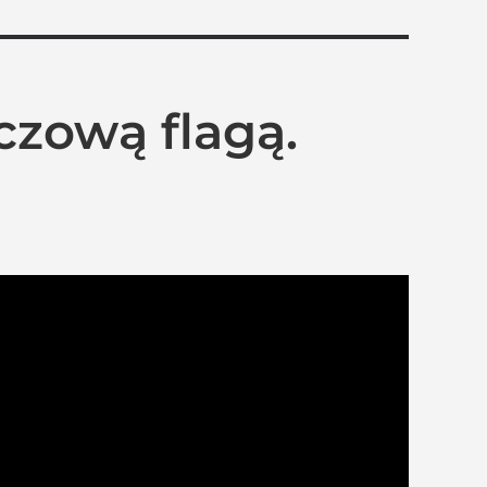
czową flagą.
żegnanie”