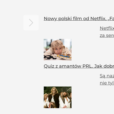
Nowy polski film od Netflix. 
Netfl
za ser
Quiz z amantów PRL. Jak dobrz
Są naz
nie ty