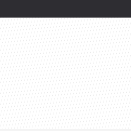
ty 2026 roku. Ten tytuł zdeklasował konkurencję
odsłonią kulisy. HBO Max szykuje niespodziankę
 ekrany. „Pionek” ma już datę premiery