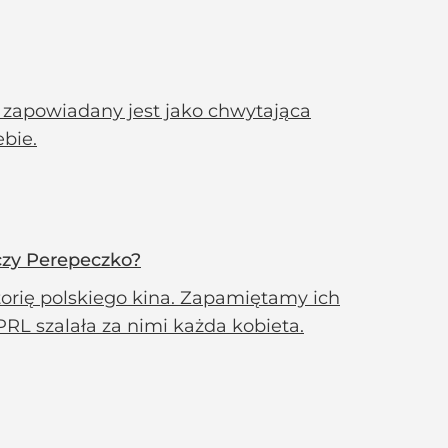
” zapowiadany jest jako chwytająca
ebie.
czy Perepeczko?
torię polskiego kina. Zapamiętamy ich
 PRL szalała za nimi każda kobieta.