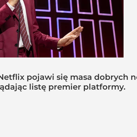
etflix pojawi się masa dobrych n
lądając listę premier platformy.