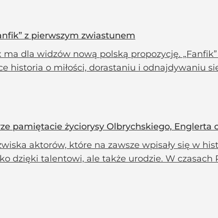
„Fanfik” z pierwszym zwiastunem
ix ma dla widzów nową polską propozycję. „Fanfik
ce historia o miłości, dorastaniu i odnajdywaniu si
e pamiętacie życiorysy Olbrychskiego, Englerta 
wiska aktorów, które na zawsze wpisały się w his
lko dzięki talentowi, ale także urodzie. W czasach