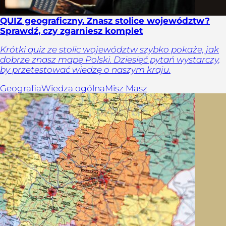
QUIZ geograficzny. Znasz stolice województw?
Sprawdź, czy zgarniesz komplet
Krótki quiz ze stolic województw szybko pokaże, jak
dobrze znasz mapę Polski. Dziesięć pytań wystarczy,
by przetestować wiedzę o naszym kraju.
Geografia
Wiedza ogólna
Misz Masz