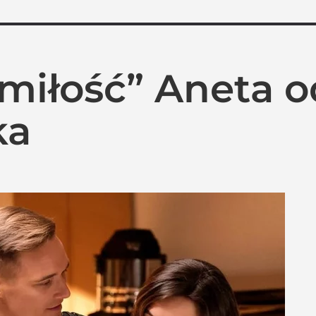
 miłość” Aneta 
ka