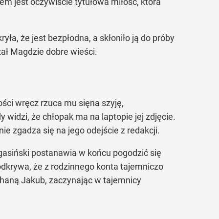
iem jest oczywiście tytułowa miłość, która
kryła, że jest bezpłodna, a skłoniło ją do próby
ał Magdzie dobre wieści.
ści wręcz rzuca mu sięna szyję,
 widzi, że chłopak ma na laptopie jej zdjęcie.
ie zgadza się na jego odejście z redakcji.
rgasiński postanawia w końcu pogodzić się
odkrywa, że z rodzinnego konta tajemniczo
ochaną Jakub, zaczynając w tajemnicy