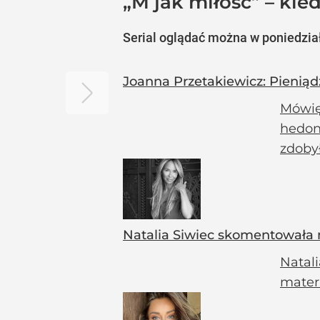
„M jak miłość” – ki
Serial oglądać można w poniedziałk
Joanna Przetakiewicz: Pienią
Mówię
hedon
zdobył
Natalia Siwiec skomentowała ma
Natali
materi