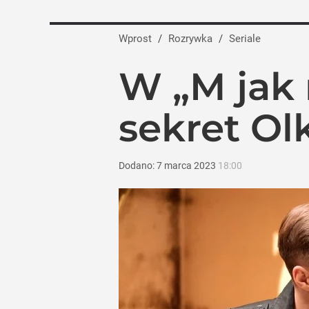
Wprost
/
Rozrywka
/
Seriale
W „M jak
sekret Ol
Dodano:
7
marca
2023
18:00