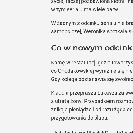
życie, raczej pozbawione kłótni i 
w tym serialu ma wiele barw.
W żadnym z odcinku serialu nie br
samobójczej, Weronika spotkała s
Co w nowym odcinku
Kamę w restauracji gdzie towarzys
co Chodakowskiej wyraźnie się nie 
Gdy kolega postanawia się zwolnić 
Klaudia przeprasza Łukasza za swo
z utratą żony. Przypadkiem rozmow
znikają pieniądze i od razu żąda 
przygotowania do ślubu.