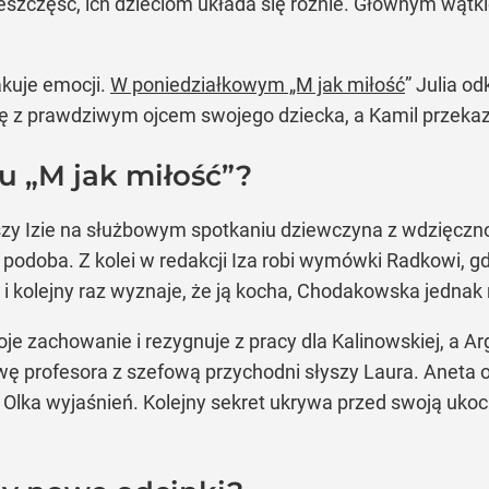
nieszczęść, ich dzieciom układa się różnie. Głównym wątk
akuje emocji.
W poniedziałkowym „M jak miłość
” Julia od
ię z prawdziwym ojcem swojego dziecka, a Kamil przekaz
 „M jak miłość”?
zy Izie na służbowym spotkaniu dziewczyna z wdzięczno
podoba. Z kolei w redakcji Iza robi wymówki Radkowi, gdy
i kolejny raz wyznaje, że ją kocha, Chodakowska jednak n
je zachowanie i rezygnuje z pracy dla Kalinowskiej, a A
ę profesora z szefową przychodni słyszy Laura. Aneta 
od Olka wyjaśnień. Kolejny sekret ukrywa przed swoją uk