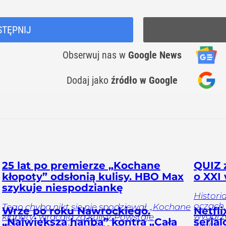
STĘPNIJ
Obserwuj nas
w
Google News
Dodaj jako
źródło w Google
25 lat po premierze „Kochane
QUIZ 
kłopoty” odsłonią kulisy. HBO Max
o XXI
szykuje niespodziankę
Histori
oczach.
Tego chyba nikt się nie spodziewał. „Kochane
Wrze po roku Nawrockiego.
Netfl
wydarze
kłopoty” wracają za kulisy. Powstaje
„Największa hańba” kontra „Cała
serial