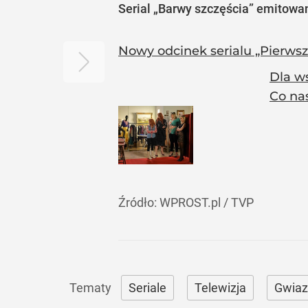
Serial „Barwy szczęścia” emitowan
Nowy odcinek serialu „Pierws
Dla ws
Co na
Źródło:
WPROST.pl
/
TVP
Seriale
Telewizja
Gwiaz