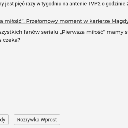
y jest pięć razy w tygodniu na antenie TVP2 o godzinie 
za miłość”. Przełomowy moment w karierze Magd
zystkich fanów serialu „Pierwsza miłość” mamy st
s czeka?
dy
Rozrywka Wprost