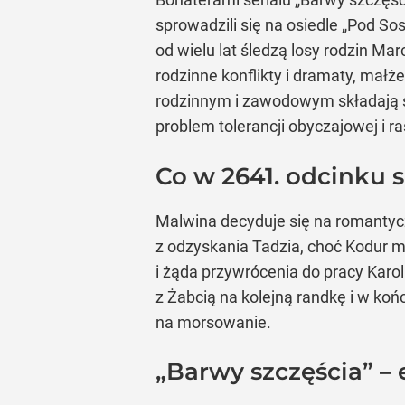
sprowadzili się na osiedle „Pod So
od wielu lat śledzą losy rodzin Ma
rodzinne konflikty i dramaty, małż
rodzinnym i zawodowym składają s
problem tolerancji obyczajowej i r
Co w 2641. odcinku s
Malwina decyduje się na romantycz
z odzyskania Tadzia, choć Kodur ma
i żąda przywrócenia do pracy Kar
z Żabcią na kolejną randkę i w końc
na morsowanie.
„Barwy szczęścia” – 