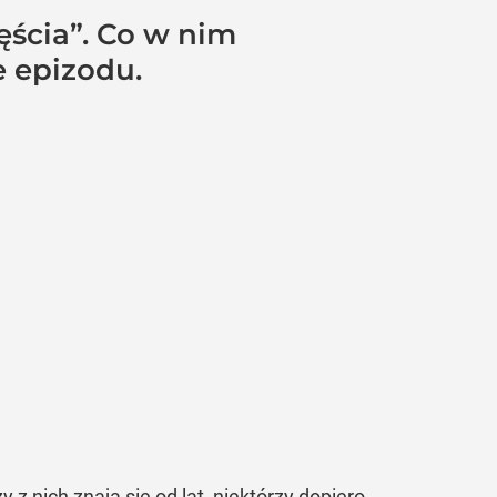
ęścia”. Co w nim
 epizodu.
z nich znają się od lat, niektórzy dopiero