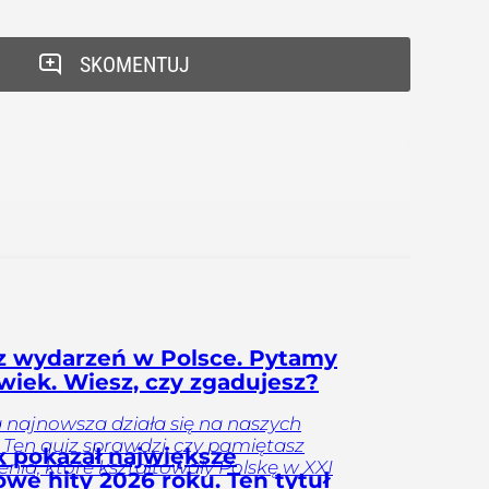
SKOMENTUJ
z wydarzeń w Polsce. Pytamy
 wiek. Wiesz, czy zgadujesz?
a najnowsza działa się na naszych
 Ten quiz sprawdzi, czy pamiętasz
ix pokazał największe
nia, które kształtowały Polskę w XXI
owe hity 2026 roku. Ten tytuł