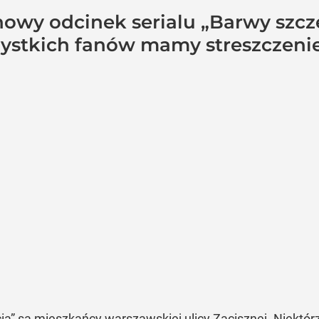
 nowy odcinek serialu „Barwy szcz
ystkich fanów mamy streszczenie
a” są mieszkańcy warszawskiej ulicy Zacisznej. Niektórzy 