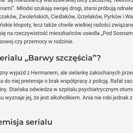
snami”. Młodsi szukają swojej drogi, starsi próbują odna
rczaków, Zwoleńskich, Cieślaków, Grzelaków, Pyrków i Wa
eńskie kłopoty, lecz także chwile wielkiej radości związ
ię na rzeczywistość mieszkańców osiedla „Pod Sosnami”.
asowej czy przemocy w rodzinie.
erialu „Barwy szczęścia”?
ny wyjazd z Hermanem, ale sielankę zakochanych przery
 do niej pretensje o brak współpracy z policją. Rafał z
oliny. Stańska odwiedza w szpitalu psychiatrycznym otu
u wyznaje jej, że jest alkoholikiem. Ania nie robi jednak
emisja serialu