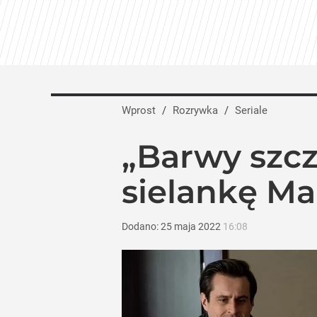
Widzowie płaczą po zwiastunie „Na Wspó
dodaj
Maria Dębska i Maciej Musiał wracają na
Wprost
/
Rozrywka
/
Seriale
dodaj
„Barwy szcz
Nawrocki ma szansę na drugą kadencję? 
sielankę Ma
10
Dodano:
25
maja
2022
16:08