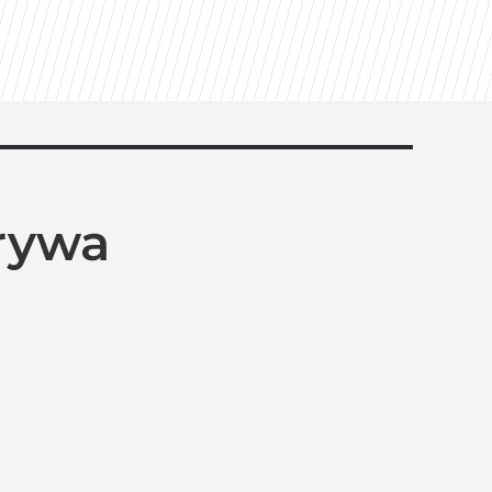
żegnanie”
erywa