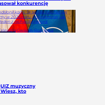
asował konkurencję
odsłonił karty. Te seriale najchętniej
y w 2026 roku. Przynajmniej jak
Jeden z nich pobił rekord.
Telewizja
Gwiazdy
Rozrywka
QUIZ muzyczny
 Wiesz, kto