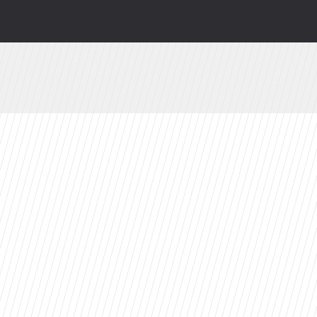
odsłonią kulisy. HBO Max szykuje niespodziankę
ty 2026 roku. Ten tytuł zdeklasował konkurencję
branżę do 2030 roku?