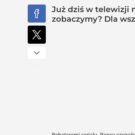
Już dziś w telewizji
zobaczymy? Dla wsz
Bohaterami serialu „Barwy szczęści