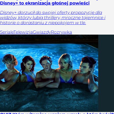
Disney+ to ekranizacja głośnej powieści
Disney+ dorzucił do swojej oferty propozycję dla
widzów, którzy lubią thrillery, mroczne tajemnice i
historie o dorastaniu z niepokojem w tle.
Seriale
Telewizja
Gwiazdy
Rozrywka