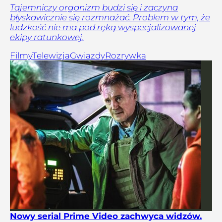
Tajemniczy organizm budzi się i zaczyna
błyskawicznie się rozmnażać. Problem w tym, że
ludzkość nie ma pod ręką wyspecjalizowanej
ekipy ratunkowej.
Filmy
Telewizja
Gwiazdy
Rozrywka
Nowy serial Prime Video zachwyca widzów.