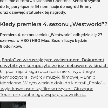
na filmie autorstwa Michaela Crichtona.
Serial otrzymał
do tej pory łącznie 54 nominacje do nagród Emmy
oraz dziewięć statuetek tej nagrody.
Kiedy premiera 4. sezonu „Westworld”?
Premiera 4. sezonu serialu „Westworld” odbędzie się 27
czerwca w HBO i HBO Max. Sezon liczyć będzie
8 odcinków.
„Ennio” ze wzruszającym zwiastunem. Dokument
o wybitnym kompozytorze już niebawem w kinach
6 lipca mija druga rocznica śmierci wybitnego
kompozytora i twórcy muzyki filmowej – Ennio
Morricone. W tym właśnie dniu do kin trafi „Ennio” –
wyjątkowo osobisty film w reżyserii Giuseppe
Torantore, zaufanego współpracownika i...