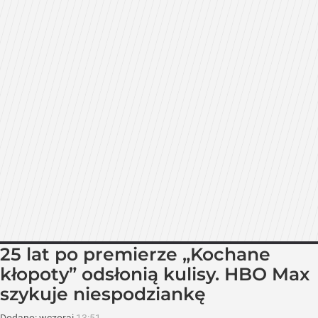
25 lat po premierze „Kochane
kłopoty” odsłonią kulisy. HBO Max
szykuje niespodziankę
Dodano:
wczoraj
13:51