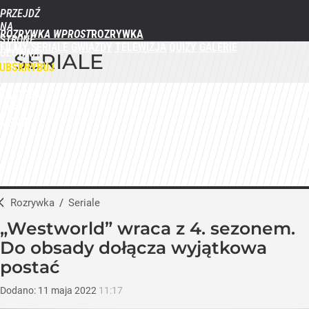
PRZEJDŹ
NA
ROZRYWKA WPROST
STRONĘ
FILMY
SERIALE
GWIAZDY
TELEWIZJA
QUIZY
GALERIE
GŁÓWNĄ
SERIALE
WPROST.PL
UBSKRYBUJ
ZALOGUJ
MENU
Rozrywka
/
Seriale
„Westworld” wraca z 4. sezonem.
Do obsady dołącza wyjątkowa
postać
Dodano:
11
maja
2022
11:17