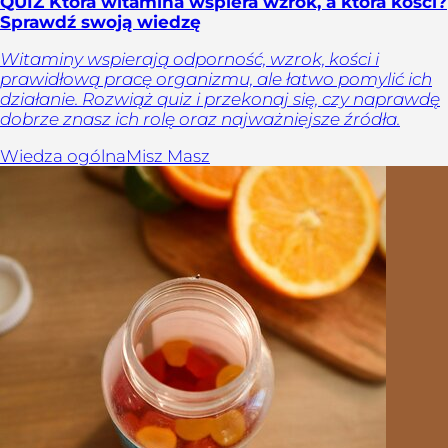
QUIZ Która witamina wspiera wzrok, a która kości?
Sprawdź swoją wiedzę
Witaminy wspierają odporność, wzrok, kości i
prawidłową pracę organizmu, ale łatwo pomylić ich
działanie. Rozwiąż quiz i przekonaj się, czy naprawdę
dobrze znasz ich rolę oraz najważniejsze źródła.
Wiedza ogólna
Misz Masz