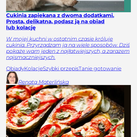
Cukinia zapiekana z dwoma dodatkami.
Prosta, delikatna, podasz ją na obiad
lub kolację
W mojej kuchni w ostatnim czasie króluje
cukinia. Przyrządzam ją na wiele sposobów. Dziś
pokażę wam jeden z najłatwiejszych, a zarazem
najsmaczniejszych.
Obiady
Kolacje
Szybki przepis
Tanie gotowanie
Renata
Materlińska