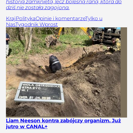
historią zamkniętą, lecz bolesną raną, która do
dziś nie została zagojona.
Kraj
Polityka
Opinie i komentarze
Tylko u
Nas
Tygodnik Wprost
Liam Neeson kontra zabójczy organizm. Już
jutro w CANAL+