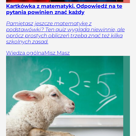
Kartkówka z matematyki. Odpowiedź na te
pytania powinien znać każdy
Pamiętasz jeszcze matematykę z
podstawówki? Ten quiz wygląda niewinnie, ale
oprócz prostych obliczeń trzeba znać też kilka
szkolnych zasad.
Wiedza ogólna
Misz Masz