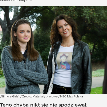
„Gilmore Girls”
/ Źródło:
Materiały prasowe
/
HBO Max Polska
Tego chyba nikt się nie spodziewał.