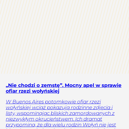
„Nie chodzi o zemstę”. Mocny apel w sprawie
ofiar rzezi wołyńskiej
W Buenos Aires potomkowie ofiar rzezi
wołyńskiej wciąż pokazują rodzinne zdjęcia i
listy, wspominając bliskich zamordowanych z
niezwykłym okrucieństwem. Ich dramat
przypomina, że dla wielu rodzin Wołyń nie jest