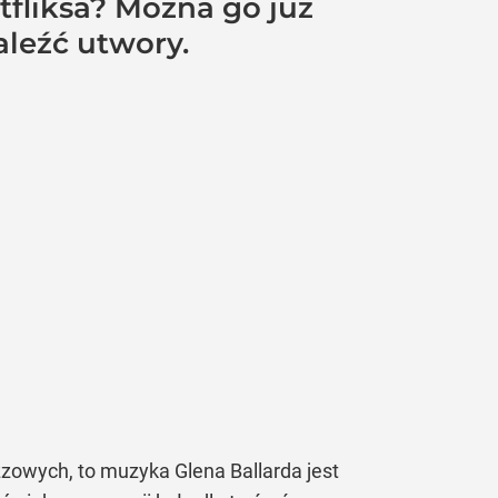
tfliksa? Można go już
aleźć utwory.
zzowych, to muzyka Glena Ballarda jest