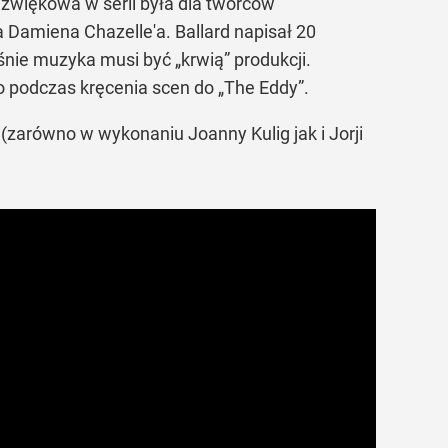
dźwiękowa w serii była dla twórców
 Damiena Chazelle'a. Ballard napisał 20
łaśnie muzyka musi być
„krwią”
produkcji.
o podczas kręcenia scen do
„The Eddy”
.
(zarówno w wykonaniu Joanny Kulig jak i Jorji