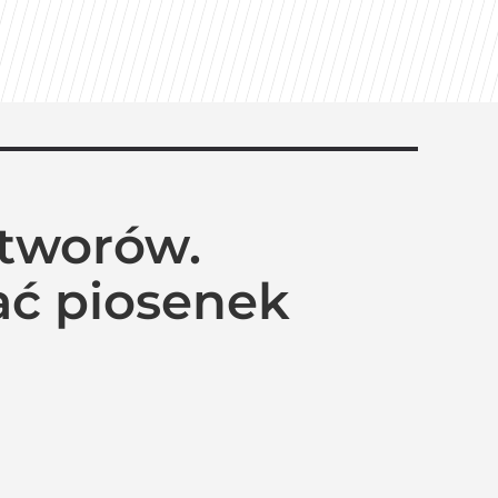
utworów.
ać piosenek