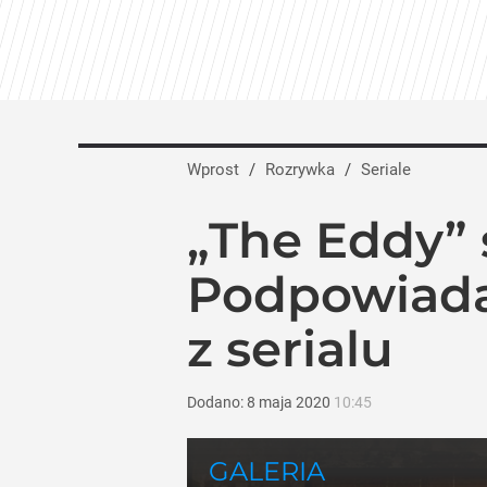
Wprost
/
Rozrywka
/
Seriale
„The Eddy” 
Podpowiada
z serialu
Dodano:
8
maja
2020
10:45