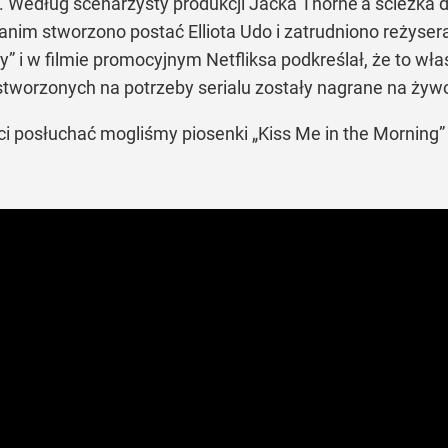
. Według scenarzysty produkcji Jacka Thorne'a ścieżka 
anim stworzono postać Elliota Udo i zatrudniono reżysera
y”
i w filmie promocyjnym Netfliksa podkreślał, że to w
stworzonych na potrzeby serialu zostały nagrane na żyw
eci posłuchać mogliśmy piosenki
„Kiss Me in the Morning”