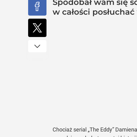
Spodobał wam się so
w całości posłuchać
Chociaż serial
„The Eddy”
Damiena C