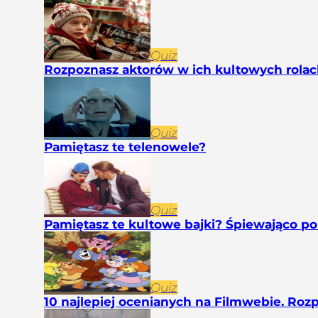
Quiz
Rozpoznasz aktorów w ich kultowych rolach
Quiz
Pamiętasz te telenowele?
Quiz
Pamiętasz te kultowe bajki? Śpiewająco po
Quiz
10 najlepiej ocenianych na Filmwebie. Roz