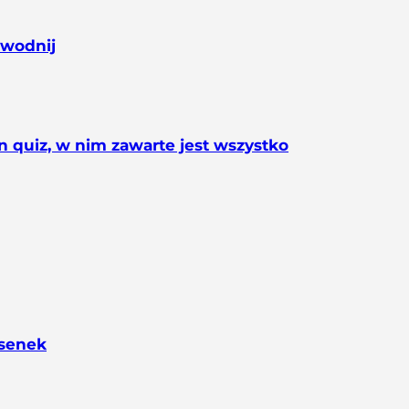
owodnij
n quiz, w nim zawarte jest wszystko
osenek