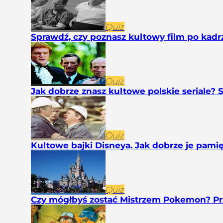
Quiz
Sprawdź, czy poznasz kultowy film po kadr
Quiz
Jak dobrze znasz kultowe polskie seriale? 
Quiz
Kultowe bajki Disneya. Jak dobrze je pami
Quiz
Czy mógłbyś zostać Mistrzem Pokemon? Prze