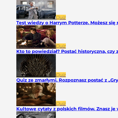
Quiz
Test wiedzy o Harrym Potterze. Możesz s
Quiz
Kto to powiedział? Postać historyczna, czy z
Quiz
Quiz ze zmarłymi. Rozpoznasz postać z „Gry 
Quiz
Kultowe cytaty z polskich filmów. Znasz je