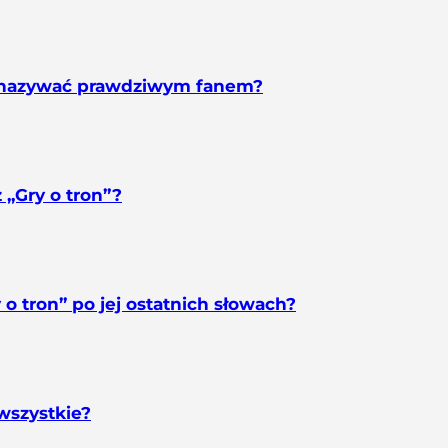
ię nazywać prawdziwym fanem?
 „Gry o tron”?
o tron” po jej ostatnich słowach?
 wszystkie?