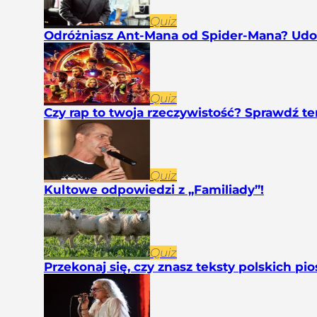
Quiz
Odróżniasz Ant-Mana od Spider-Mana? Ud
Quiz
Czy rap to twoja rzeczywistość? Sprawdź te
Quiz
Kultowe odpowiedzi z „Familiady”!
Quiz
Przekonaj się, czy znasz teksty polskich pi