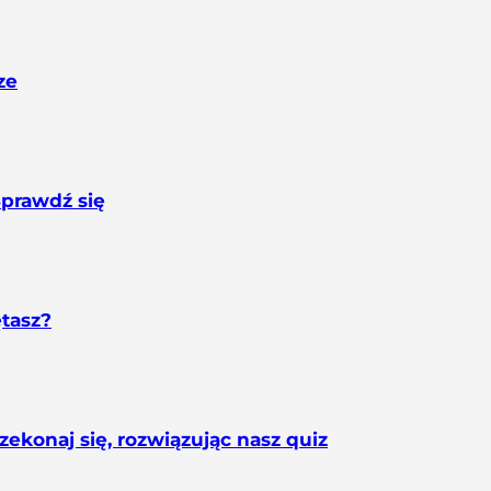
ze
Sprawdź się
ętasz?
konaj się, rozwiązując nasz quiz