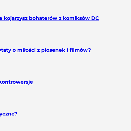
e kojarzysz bohaterów z komiksów DC
taty o miłości z piosenek i filmów?
kontrowersje
yczne?