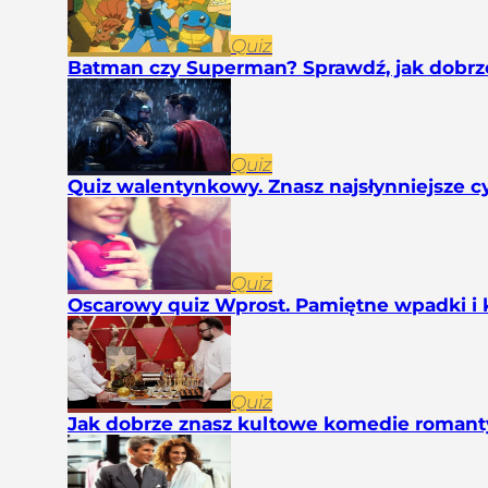
Quiz
Batman czy Superman? Sprawdź, jak dobrz
Quiz
Quiz walentynkowy. Znasz najsłynniejsze cy
Quiz
Oscarowy quiz Wprost. Pamiętne wpadki i 
Quiz
Jak dobrze znasz kultowe komedie romant