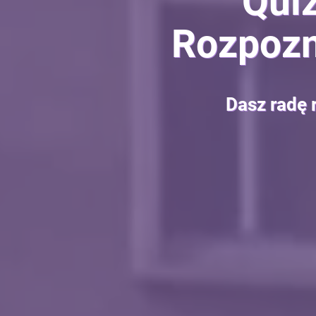
Quiz
Rozpozna
Dasz radę 