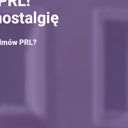
 PRL!
nostalgię
filmów PRL?