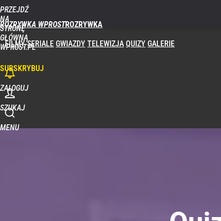
PRZEJDŹ
NA
ROZRYWKA WPROST
STRONĘ
GŁÓWNĄ
FILMY
SERIALE
GWIAZDY
TELEWIZJA
QUIZY
GALERIE
WPROST.PL
SUBSKRYBUJ
ZALOGUJ
SZUKAJ
MENU