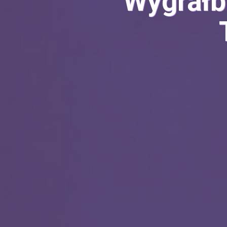
Wygrałb