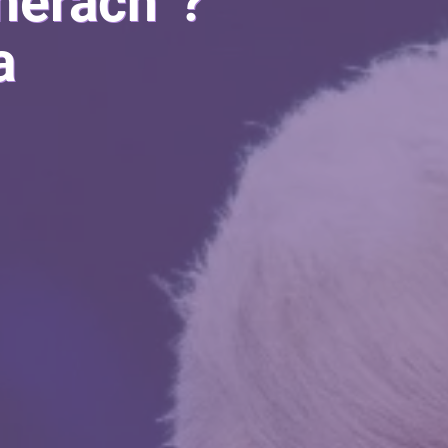
nerach”?
a