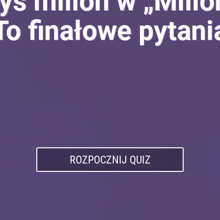
yś milion w „Milio
To finałowe pytani
ROZPOCZNIJ QUIZ