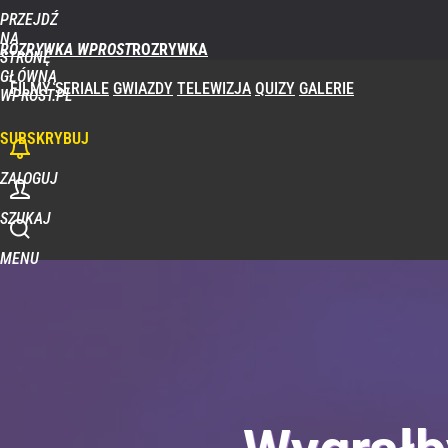
PRZEJDŹ
NA
ROZRYWKA WPROST
STRONĘ
GŁÓWNĄ
FILMY
SERIALE
GWIAZDY
TELEWIZJA
QUIZY
GALERIE
WPROST.PL
SUBSKRYBUJ
ZALOGUJ
SZUKAJ
MENU