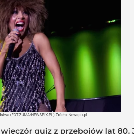
atelstwa (FOT.ZUMA/NEWSPIX.PL)
Źródło:
Newspix.pl
 wieczór quiz z przebojów lat 80.