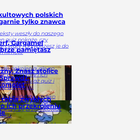
kultowych polskich
zgarnie tylko znawca
teksty weszły do naszego
en quiz pokaże, czy
rf, Gargamel
 cytaty i przypiszesz je do
dobrze pamiętasz
h filmów.
całe pokolenia, ale po
zny. Znasz stolice
ić bohaterów i ich
Sprawdź,
cechy. Rozwiąż quiz i
 komplet
z z tej bajki.
lic województw szybko
 robią zwykłych
 znasz mapę Polski.
o ich przekrojeniu
tarczy, by przetestować
ie
raju.
oka wygląda jak zwykły
rzekrojeniu kryje
ynkę. Taki obiad potrafi