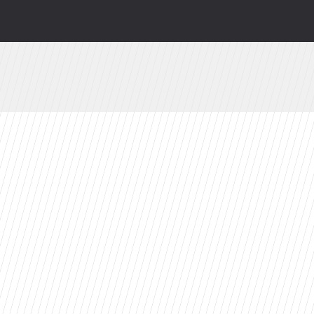
wo. Perez Hilton trafił do szpitala
ty 2026 roku. Ten tytuł zdeklasował konkurencję
. Te filmy zostają w głowie na długo