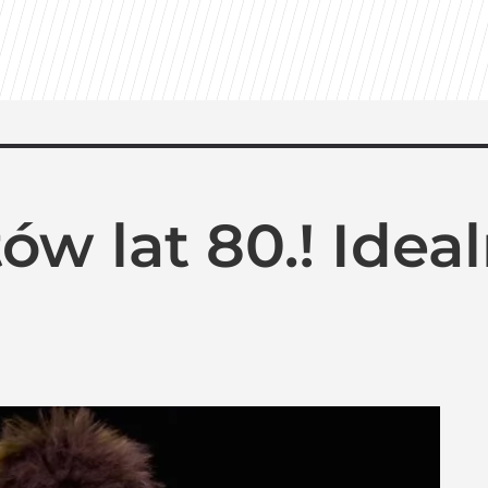
odsłonią kulisy. HBO Max szykuje niespodziankę
valu: Dziś prawdopodobnie bym tego nie zrobił
ów lat 80.! Idea
uratorzy manipulują cenami nad morzem