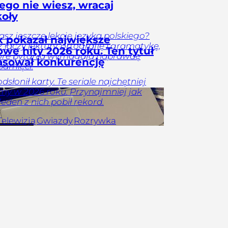
tego nie wiesz, wracaj
koły
sz jeszcze lekcje języka polskiego?
ix pokazał największe
z łączy lektury, ortografię i gramatykę,
owe hity 2026 roku. Ten tytuł
tóre pytania wymagają naprawdę
asował konkurencję
pamięci.
odsłonił karty. Te seriale najchętniej
y w 2026 roku. Przynajmniej jak
iedza
Jeden z nich pobił rekord.
Telewizja
Gwiazdy
Rozrywka