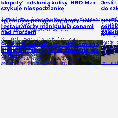
kłopoty” odsłonią kulisy. HBO Max
Jeśli 
szykuje niespodziankę
do sz
y
Tego chyba nikt się nie spodziewał. „Kochane
Pamięta
Tajemnica paragonów grozy. Tak
Netfl
kłopoty” wracają za kulisy. Powstaje
Ten qui
restauratorzy manipulują cenami
serial
dokument o kultowym serialu.
a niek
nad morzem
zdekl
dobrej 
Seriale
Telewizja
Gwiazdy
Rozrywka
Narzekanie na ceny w nadmorskich
Netflix 
Podsmażam cukinię i mieszam z tą
Język
smażalniach są częścią naszego
oglądam
polski
W
masą. Rumiany placek smakuje jak
wakacyjnego folkloru. Jednak to nie głupota
dotąd. 
ogólna
w Grecji
turystów, naiwność ani niezdolność
Seriale
mnożenia i dodawania do stu. To
Nadmiar cukinii i brak pomysłu na posiłek?
przemyślana, ale nie do końca uczciwa
Wystarczy kilka dodatków, by powstało
strategia restauratorów ukrywających ceny.
pyszne danie. Taki placek jadłam na
wakacjach i od tej pory piekę regularnie.
Finanse i
inwestycje
Podróże
Kraj
Tylko
Kolacje
Obiady
Przekąski
Smaki
u Nas
Tygodnik
Anna
Rokicka-
świata
Bezmięsne
Słone
Wprost
Żuk