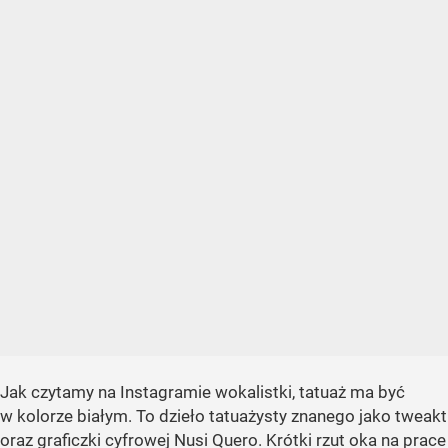
Jak czytamy na Instagramie wokalistki, tatuaż ma być
w kolorze białym. To dzieło tatuażysty znanego jako tweakt
oraz graficzki cyfrowej Nusi Quero. Krótki rzut oka na prace