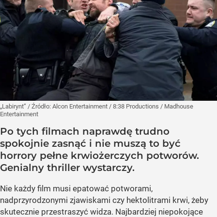
„Labirynt”
/ Źródło:
Alcon Entertainment / 8:38 Productions / Madhouse
Entertainment
Po tych filmach naprawdę trudno
spokojnie zasnąć i nie muszą to być
horrory pełne krwiożerczych potworów.
Genialny thriller wystarczy.
Nie każdy film musi epatować potworami,
nadprzyrodzonymi zjawiskami czy hektolitrami krwi, żeby
skutecznie przestraszyć widza. Najbardziej niepokojące