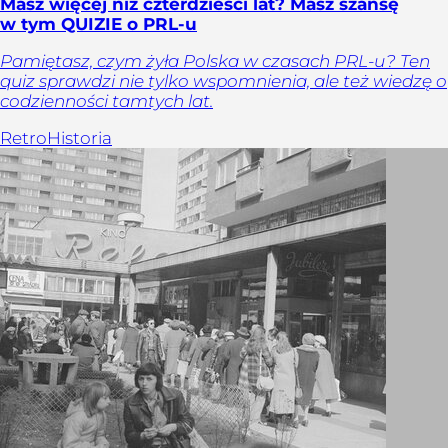
Masz więcej niż czterdzieści lat? Masz szansę
w tym QUIZIE o PRL-u
Pamiętasz, czym żyła Polska w czasach PRL-u? Ten
quiz sprawdzi nie tylko wspomnienia, ale też wiedzę o
codzienności tamtych lat.
Retro
Historia