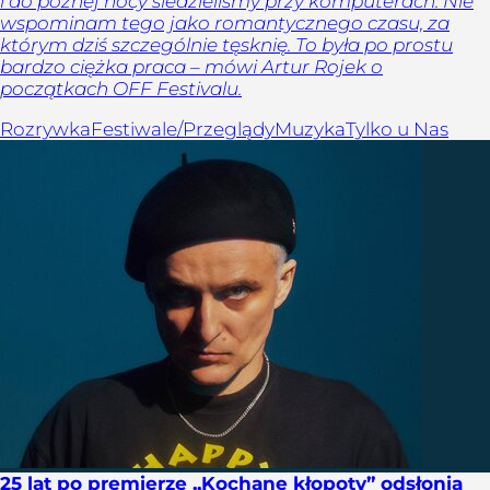
i do późnej nocy siedzieliśmy przy komputerach. Nie
wspominam tego jako romantycznego czasu, za
którym dziś szczególnie tęsknię. To była po prostu
bardzo ciężka praca – mówi Artur Rojek o
początkach OFF Festivalu.
Rozrywka
Festiwale/Przeglądy
Muzyka
Tylko u Nas
25 lat po premierze „Kochane kłopoty” odsłonią