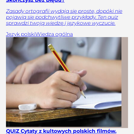
Zasady ortografii wydają się proste, dopóki nie
pojawią się podchwytliwe przykłady. Ten quiz
sprawdzi twoją wiedzę i językowe wyczucie.
Język polski
Wiedza ogólna
QUIZ Cytaty z kultowych polskich filmów.