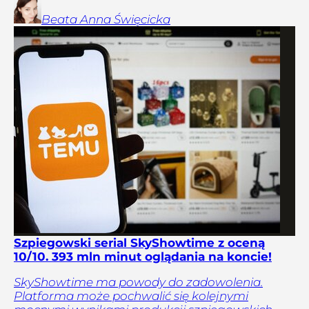
Beata Anna
Święcicka
Szpiegowski serial SkyShowtime z oceną
10/10. 393 mln minut oglądania na koncie!
SkyShowtime ma powody do zadowolenia.
Platforma może pochwalić się kolejnymi