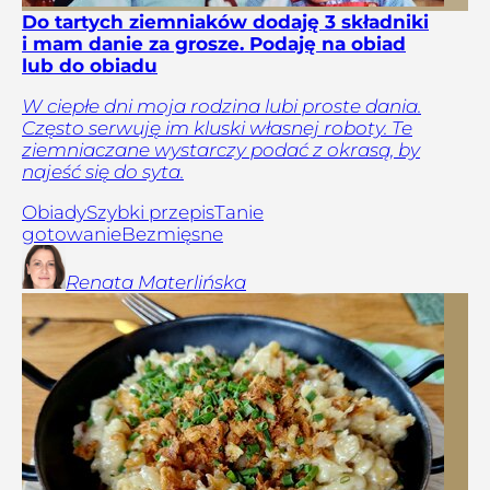
Do tartych ziemniaków dodaję 3 składniki
i mam danie za grosze. Podaję na obiad
lub do obiadu
W ciepłe dni moja rodzina lubi proste dania.
Często serwuję im kluski własnej roboty. Te
ziemniaczane wystarczy podać z okrasą, by
najeść się do syta.
Obiady
Szybki przepis
Tanie
gotowanie
Bezmięsne
Renata
Materlińska