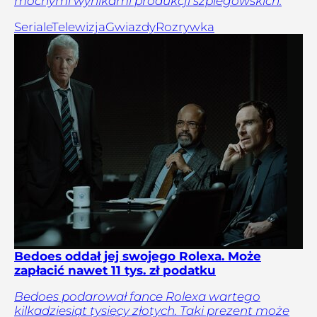
mocnymi wynikami produkcji szpiegowskich.
Seriale
Telewizja
Gwiazdy
Rozrywka
Bedoes oddał jej swojego Rolexa. Może
zapłacić nawet 11 tys. zł podatku
Bedoes podarował fance Rolexa wartego
kilkadziesiąt tysięcy złotych. Taki prezent może