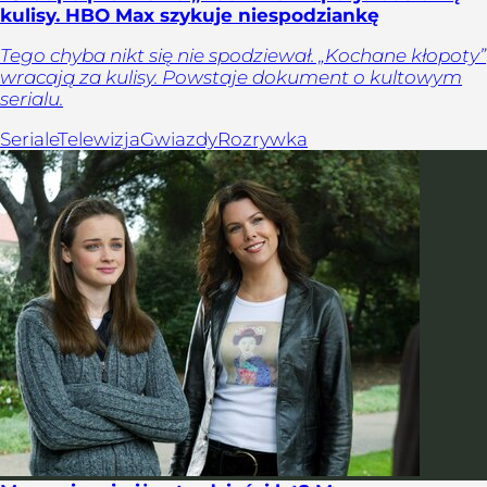
kulisy. HBO Max szykuje niespodziankę
Tego chyba nikt się nie spodziewał. „Kochane kłopoty”
wracają za kulisy. Powstaje dokument o kultowym
serialu.
Seriale
Telewizja
Gwiazdy
Rozrywka