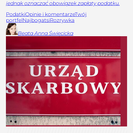
jednak oznaczać obowiązek zapłaty podatku.
Podatki
Opinie i komentarze
Twój
portfel
Najbogatsi
Rozrywka
Beata Anna
Święcicka