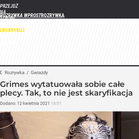
PRZEJDŹ
NA
ROZRYWKA WPROST
STRONĘ
FILMY
SERIALE
GWIAZDY
TELEWIZJA
QUIZY
GALERIE
GŁÓWNĄ
WPROST.PL
UBSKRYBUJ
ZALOGUJ
MENU
Rozrywka
/
Gwiazdy
Grimes wytatuowała sobie całe
plecy. Tak, to nie jest skaryfikacja
Dodano:
12
kwietnia
2021
16:01