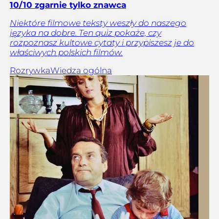
10/10 zgarnie tylko znawca
Niektóre filmowe teksty weszły do naszego
języka na dobre. Ten quiz pokaże, czy
rozpoznasz kultowe cytaty i przypiszesz je do
właściwych polskich filmów.
Rozrywka
Wiedza ogólna