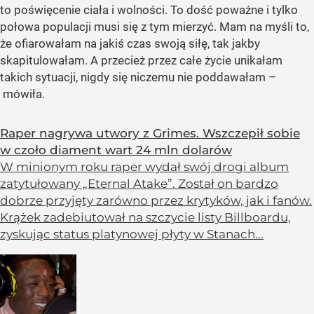
to poświęcenie ciała i wolności. To dość poważne i tylko
połowa populacji musi się z tym mierzyć. Mam na myśli to,
że ofiarowałam na jakiś czas swoją siłę, tak jakby
skapitulowałam. A przecież przez całe życie unikałam
takich sytuacji, nigdy się niczemu nie poddawałam –
mówiła.
Raper nagrywa utwory z Grimes. Wszczepił sobie
w czoło diament wart 24 mln dolarów
W minionym roku raper wydał swój drogi album
zatytułowany „Eternal Atake”. Został on bardzo
dobrze przyjęty zarówno przez krytyków, jak i fanów.
Krążek zadebiutował na szczycie listy Billboardu,
zyskując status platynowej płyty w Stanach...