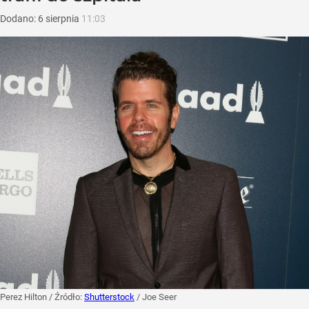
Dodano:
6
sierpnia
11:03
Perez Hilton
/ Źródło:
Shutterstock
/
Joe Seer