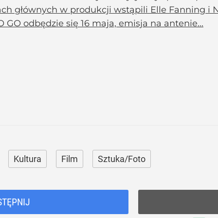
ch głównych w produkcji wstąpili ­Elle Fanning i 
GO odbędzie się 16 maja, emisja na antenie...
Kultura
Film
Sztuka/Foto
STĘPNIJ