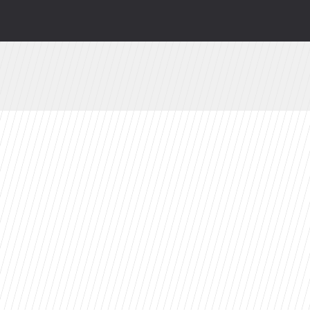
ści
toes