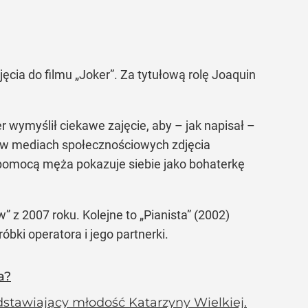
ęcia do filmu
„Joker”
. Za tytułową rolę Joaquin
wymyślił ciekawe zajęcie, aby – jak napisał –
ą w mediach społecznościowych zdjęcia
 z pomocą męża pokazuje siebie jako bohaterkę
w”
z 2007 roku. Kolejne to
„Pianista”
(2002)
bki operatora i jego partnerki.
a?
dstawiający młodość Katarzyny Wielkiej.