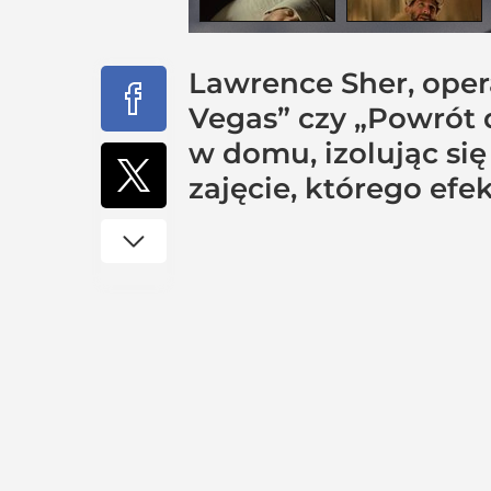
Lawrence Sher, oper
Vegas” czy „Powrót d
w domu, izolując si
zajęcie, którego efe