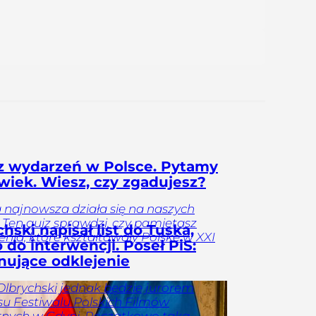
z wydarzeń w Polsce. Pytamy
 wiek. Wiesz, czy zgadujesz?
a najnowsza działa się na naszych
 Ten quiz sprawdzi, czy pamiętasz
hski napisał list do Tuska,
nia, które kształtowały Polskę w XXI
 do interwencji. Poseł PiS:
nujące odklejenie
Olbrychski jednak będzie jurorem
u Festiwalu Polskich Filmów