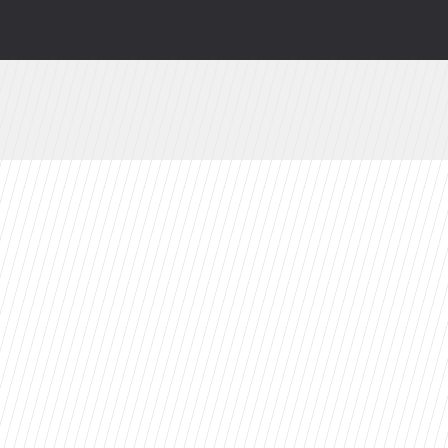
wy serial Disney+ to ekranizacja głośnej powie
zów. Z rewelacyjnym wynikiem na Rotten Toma
 powroty i zaskakujące nowości w ramówce