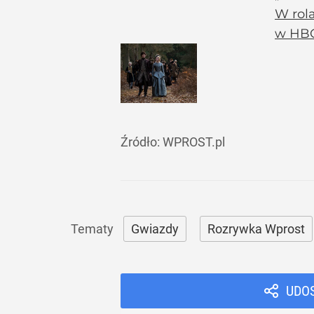
W rola
w HBO 
Źródło:
WPROST.pl
Gwiazdy
Rozrywka Wprost
UDO