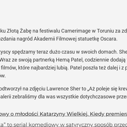
ku Złotą Żabę na festiwalu Camerimage w Toruniu za zdj
 rozdania nagród Akademii Filmowej statuetkę Oscara.
yscy spędzamy teraz dużo czasu w swoich domach. Sher 
 Wraz ze swoją partnerką Hemą Patel, codziennie dodaj
ilmów, które najbardziej lubią. Patel poszła też dalej i
ów.
odtworzył na zdjęciu Lawrence Sher to
„Aż poleje się kre
alerii zebraliśmy dla was wszystkie dotychczasowe przeró
owy o młodości Katarzyny Wielkiej. Kiedy premier
ka” to serial komediowy w satyryczny sposób prze