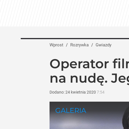
Tego sondażu premier nie może zlekce
8
Rojek zaskakuje po 19 latach OFF Festi
Wprost
/
Rozrywka
/
Gwiazdy
dodaj
Operator fi
Jesień pełna hitów w TVN. Jubileusze, „
na nudę. Je
dodaj
Dodano:
24
kwietnia
2020
7:54