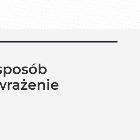
 sposób
wrażenie