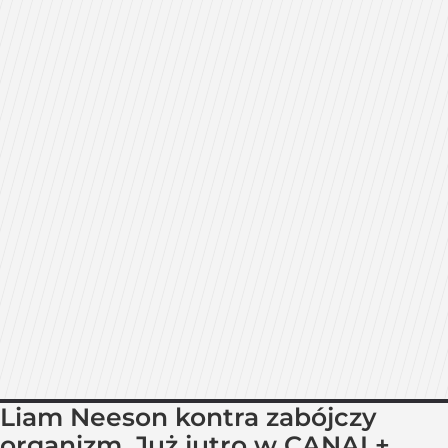
Liam Neeson kontra zabójczy
organizm. Już jutro w CANAL+