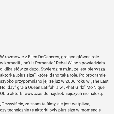
W rozmowie z Ellen DeGeneres, grająca główną rolę
w komedii „Isn't It Romantic” Rebel Wilson powiedziała
o kilka słów za dużo. Stwierdziła m.in., że jest pierwszą
aktorką „plus size”, której dano taką rolę. Po programie
szybko przypomniano jej, że już w 2006 roku w „The Last
Holiday” grała Queen Latifah, a w „Phat Girlz” Mo'Nique.
Obie aktorki wówczas do najdrobniejszych nie należą.
„Oczywiście, że znam te filmy, ale jest wątpliwe,
czy technicznie te aktorki były plus size w momencie