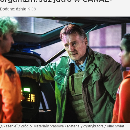
Dodano:
dzisiaj
9:38
„Skażenie”
/ Źródło:
Materiały prasowe
/
Materiały dystrybutora / Kino Świat