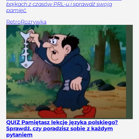
bajkach z czasów PRL-u i sprawdź swoją
pamięć.
Retro
Rozrywka
QUIZ Pamiętasz lekcje języka polskiego?
Sprawdź, czy poradzisz sobie z każdym
pytaniem