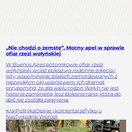
„Nie chodzi o zemstę”. Mocny apel w sprawie
ofiar rzezi wołyńskiej
W Buenos Aires potomkowie ofiar rzezi
wołyńskiej wciąż pokazują rodzinne zdjęcia i
listy, wspominając bliskich zamordowanych z
niezwykłym okrucieństwem. Ich dramat
przypomina, że dla wielu rodzin Wołyń nie jest
historią zamkniętą, lecz bolesną raną, która do
dziś nie została zagojona.
Kraj
Polityka
Opinie i komentarze
Tylko u
Nas
Tygodnik Wprost