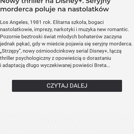
Nowy thriller na Disney+. Seryjny
morderca poluje na nastolatków
Los Angeles, 1981 rok. Elitarna szkoła, bogaci
nastolatkowie, imprezy, narkotyki i muzyka new romantic.
Pozornie beztroski świat młodych bohaterów zaczyna
jednak pękać, gdy w mieście pojawia się seryjny morderca.
„Strzępy”, nowy ośmioodcinkowy serial Disney+, łączą
thriller psychologiczny z opowieścią o dorastaniu
i adaptacją długo wyczekiwanej powieści Breta...
CZYTAJ DALEJ