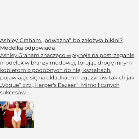
Ashley Graham „odważna” bo założyła bikini?
Modelka odpowiada
Ashley Graham znacząco wpłynęła na postrzeganie
modelek w branży modowej, torując drogę innym
kobietom o podobnych do niej kształtach,
pojawiając się na okładkach magazynów takich jak
„Vogue” czy „Harper's Bazaar”. Mimo licznych
sukcesów...