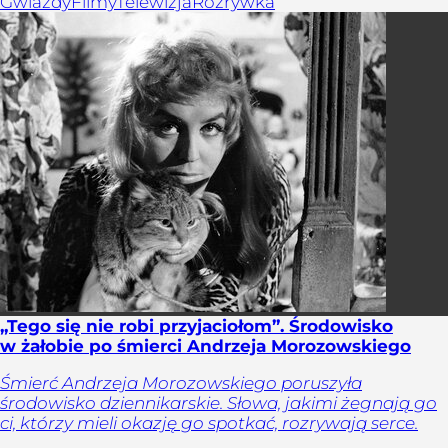
Gwiazdy
Filmy
Telewizja
Rozrywka
„Tego się nie robi przyjaciołom”. Środowisko
w żałobie po śmierci Andrzeja Morozowskiego
Śmierć Andrzeja Morozowskiego poruszyła
środowisko dziennikarskie. Słowa, jakimi żegnają go
ci, którzy mieli okazję go spotkać, rozrywają serce.