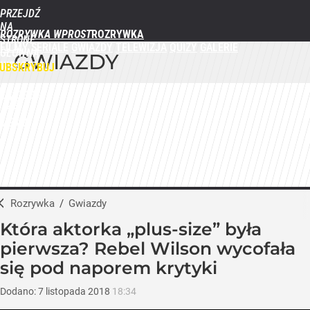
PRZEJDŹ
NA
ROZRYWKA WPROST
STRONĘ
FILMY
SERIALE
GWIAZDY
TELEWIZJA
QUIZY
GALERIE
GŁÓWNĄ
GWIAZDY
WPROST.PL
UBSKRYBUJ
ZALOGUJ
MENU
Rozrywka
/
Gwiazdy
Która aktorka „plus-size” była
pierwsza? Rebel Wilson wycofała
się pod naporem krytyki
Dodano:
7
listopada
2018
18:34