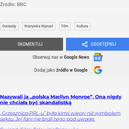
Źródło:
BBC
Gwiazdy
Rozrywka Wprost
Film
Kultura
SKOMENTUJ
UDOSTĘPNIJ
Obserwuj nas
w
Google News
Dodaj jako
źródło w Google
Nazywali ją „polską Marilyn Monroe”. Ona nigdy
nie chciała być skandalistką
„Grzesznica PRL-u” była kimś więcej niż symbolem
seksu. Jej fani nie brali tego pod uwagę.