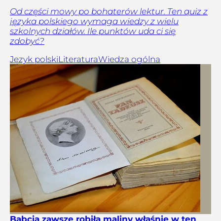
Od części mowy po bohaterów lektur. Ten quiz z
języka polskiego wymaga wiedzy z wielu
szkolnych działów. Ile punktów uda ci się
zdobyć?
Język polski
Literatura
Wiedza ogólna
Babcia zawsze robiła maliny właśnie w ten