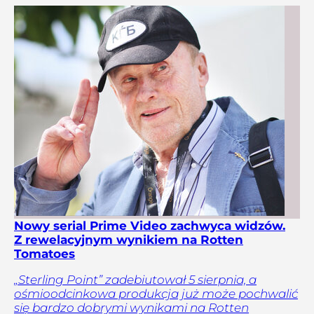
Nowy serial Prime Video zachwyca widzów.
Z rewelacyjnym wynikiem na Rotten
Tomatoes
„Sterling Point” zadebiutował 5 sierpnia, a
ośmioodcinkowa produkcja już może pochwalić
się bardzo dobrymi wynikami na Rotten