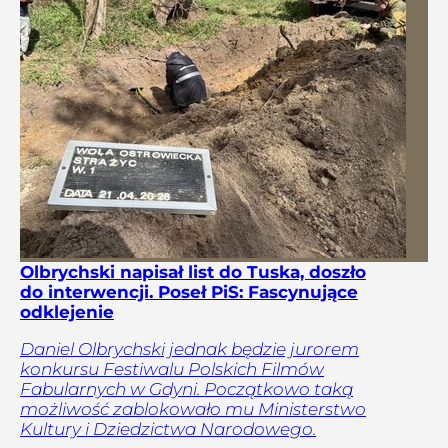
Olbrychski napisał list do Tuska, doszło
do interwencji. Poseł PiS: Fascynujące
odklejenie
Daniel Olbrychski jednak będzie jurorem
konkursu Festiwalu Polskich Filmów
Fabularnych w Gdyni. Początkowo taką
możliwość zablokowało mu Ministerstwo
Kultury i Dziedzictwa Narodowego.