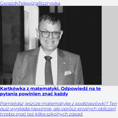
Gwiazdy
Telewizja
Rozrywka
Kartkówka z matematyki. Odpowiedź na te
pytania powinien znać każdy
Pamiętasz jeszcze matematykę z podstawówki? Ten
quiz wygląda niewinnie, ale oprócz prostych obliczeń
trzeba znać też kilka szkolnych zasad.