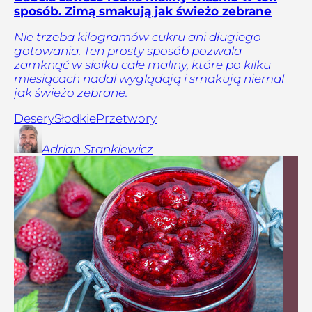
sposób. Zimą smakują jak świeżo zebrane
Nie trzeba kilogramów cukru ani długiego
gotowania. Ten prosty sposób pozwala
zamknąć w słoiku całe maliny, które po kilku
miesiącach nadal wyglądają i smakują niemal
jak świeżo zebrane.
Desery
Słodkie
Przetwory
Adrian
Stankiewicz