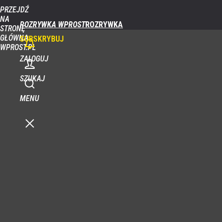
PRZEJDŹ
NA
ROZRYWKA WPROST
STRONĘ
GŁÓWNĄ
SUBSKRYBUJ
WPROST.PL
ZALOGUJ
SZUKAJ
MENU