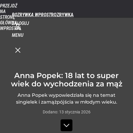
PRZEJDŹ
NA
ROZRYWKA WPROST
STRONĘ
GŁÓWNĄ
ZALOGUJ
WPROST.PL
MENU
Anna Popek: 18 lat to super
wiek do wychodzenia za mąż
Anna Popek wypowiedziała się na temat
singielek i zamążpójścia w młodym wieku.
Dodano:
13
stycznia
2026