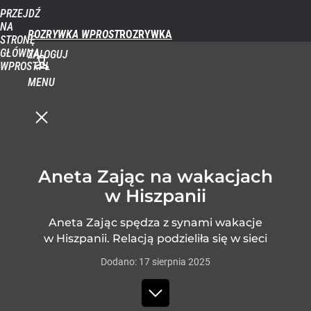
PRZEJDŹ
NA
ROZRYWKA WPROST
STRONĘ
GŁÓWNĄ
ZALOGUJ
WPROST.PL
MENU
Aneta Zając na wakacjach
w Hiszpanii
Aneta Zając spędza z synami wakacje
w Hiszpanii. Relacją podzieliła się w sieci
Dodano:
17
sierpnia
2025