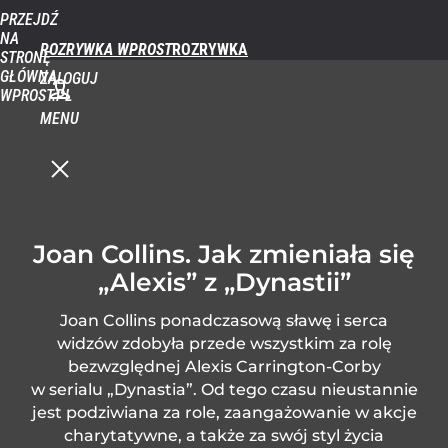
PRZEJDŹ
NA
ROZRYWKA WPROST
STRONĘ
GŁÓWNĄ
ZALOGUJ
WPROST.PL
MENU
Joan Collins. Jak zmieniała się
„Alexis” z „Dynastii”
Joan Collins ponadczasową sławę i serca
widzów zdobyła przede wszystkim za rolę
bezwzględnej Alexis Carrington-Corby
w serialu „Dynastia”. Od tego czasu nieustannie
jest podziwiana za role, zaangażowanie w akcje
charytatywne, a także za swój styl życia