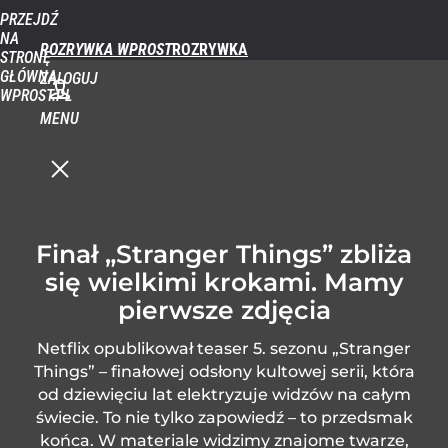
PRZEJDŹ
NA
ROZRYWKA WPROST
STRONĘ
GŁÓWNĄ
ZALOGUJ
WPROST.PL
MENU
Finał „Stranger Things” zbliża
się wielkimi krokami. Mamy
pierwsze zdjęcia
Netflix opublikował teaser 5. sezonu „Stranger
Things” – finałowej odsłony kultowej serii, która
od dziewięciu lat elektryzuje widzów na całym
świecie. To nie tylko zapowiedź – to przedsmak
końca. W materiale widzimy znajome twarze,