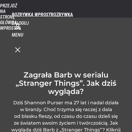
PRZEJDŹ
NA
ROZRYWKA WPROST
STRONĘ
GŁÓWNĄ
ZALOGUJ
WPROST.PL
MENU
Zagrała Barb w serialu
„Stranger Things”. Jak dziś
wygląda?
Dziś Shannon Purser ma 27 lat i nadal działa
w branży. Choć trzyma się raczej z dala
od blasku fleszy, od czasu do czasu dzieli się
ze światem swoim życiem i twórczością. Jak
wygląda dziś Barb z „Stranger Things”? Kliknij