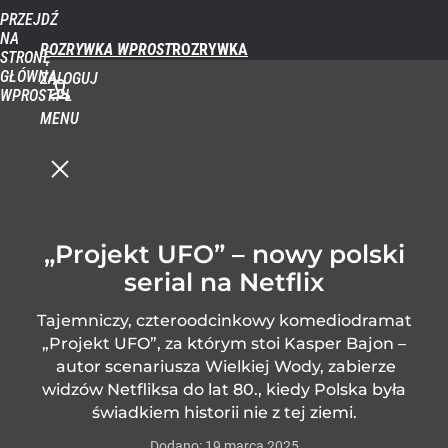
PRZEJDŹ
NA
ROZRYWKA WPROST
STRONĘ
GŁÓWNĄ
ZALOGUJ
WPROST.PL
MENU
„Projekt UFO” – nowy polski
serial na Netflix
Tajemniczy, czteroodcinkowy komediodramat
„Projekt UFO”, za którym stoi Kasper Bajon –
autor scenariusza Wielkiej Wody, zabierze
widzów Netfliksa do lat 80., kiedy Polska była
świadkiem historii nie z tej ziemi.
Dodano:
19
marca
2025