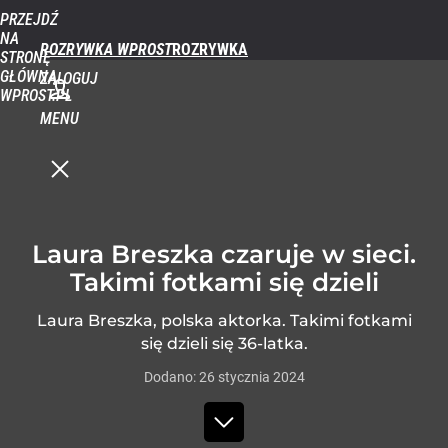
PRZEJDŹ
NA
ROZRYWKA WPROST
STRONĘ
GŁÓWNĄ
ZALOGUJ
WPROST.PL
MENU
Laura Breszka czaruje w sieci.
Takimi fotkami się dzieli
Laura Breszka, polska aktorka. Takimi fotkami
się dzieli się 36-latka.
Dodano:
26
stycznia
2024