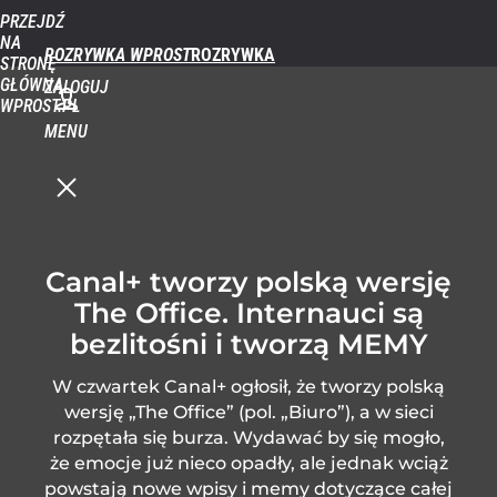
PRZEJDŹ
NA
ROZRYWKA WPROST
STRONĘ
GŁÓWNĄ
ZALOGUJ
WPROST.PL
MENU
Canal+ tworzy polską wersję
The Office. Internauci są
bezlitośni i tworzą MEMY
W czwartek Canal+ ogłosił, że tworzy polską
wersję „The Office” (pol. „Biuro”), a w sieci
rozpętała się burza. Wydawać by się mogło,
że emocje już nieco opadły, ale jednak wciąż
powstają nowe wpisy i memy dotyczące całej