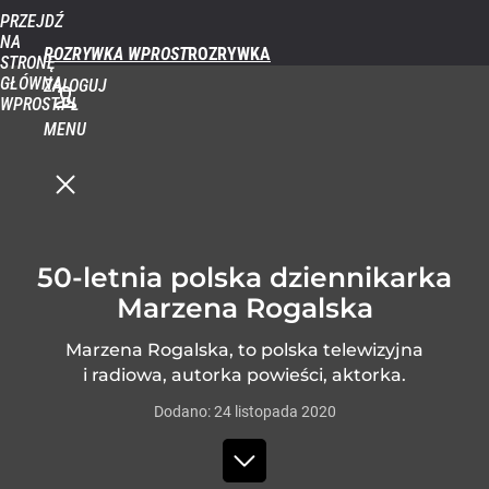
PRZEJDŹ
NA
ROZRYWKA WPROST
STRONĘ
GŁÓWNĄ
ZALOGUJ
WPROST.PL
MENU
50-letnia polska dziennikarka
Marzena Rogalska
Marzena Rogalska, to polska telewizyjna
i radiowa, autorka powieści, aktorka.
Dodano:
24
listopada
2020