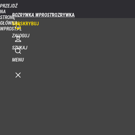
PRZEJDŹ
NA
ROZRYWKA WPROST
STRONĘ
GŁÓWNĄ
SUBSKRYBUJ
WPROST.PL
ZALOGUJ
SZUKAJ
MENU