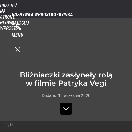
PRZEJDŹ
NA
ROZRYWKA WPROST
STRONĘ
GŁÓWNĄ
ZALOGUJ
WPROST.PL
MENU
Bliźniaczki zasłynęły rolą
w filmie Patryka Vegi
Dodano:
14
września
2020