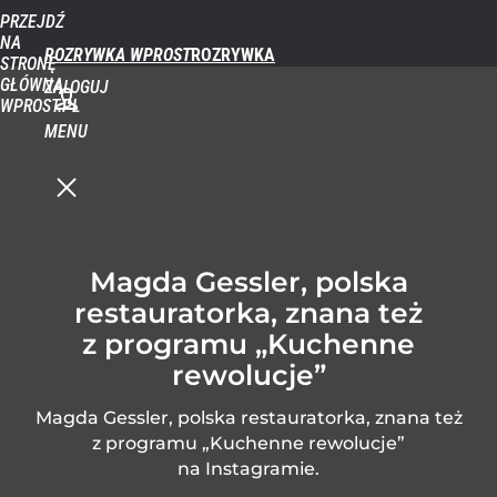
PRZEJDŹ
NA
ROZRYWKA WPROST
STRONĘ
GŁÓWNĄ
ZALOGUJ
WPROST.PL
MENU
Magda Gessler, polska
restauratorka, znana też
z programu „Kuchenne
rewolucje”
Magda Gessler, polska restauratorka, znana też
z programu „Kuchenne rewolucje”
na Instagramie.