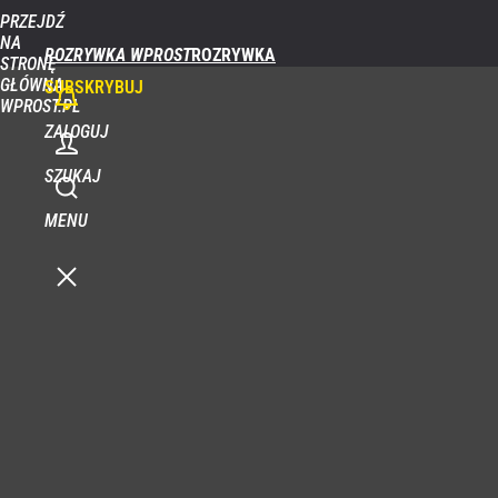
PRZEJDŹ
NA
ROZRYWKA WPROST
STRONĘ
GŁÓWNĄ
SUBSKRYBUJ
WPROST.PL
ZALOGUJ
SZUKAJ
MENU