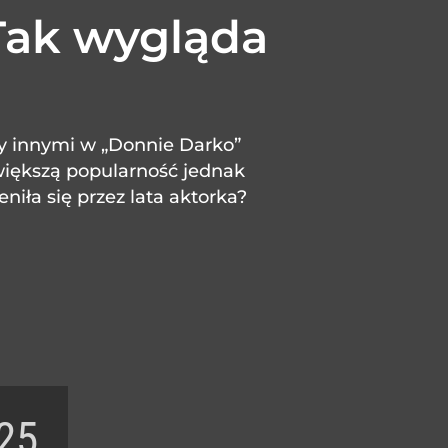
Tak wygląda
e
zy innymi w „Donnie Darko”
jwiększą popularność jednak
niła się przez lata aktorka?